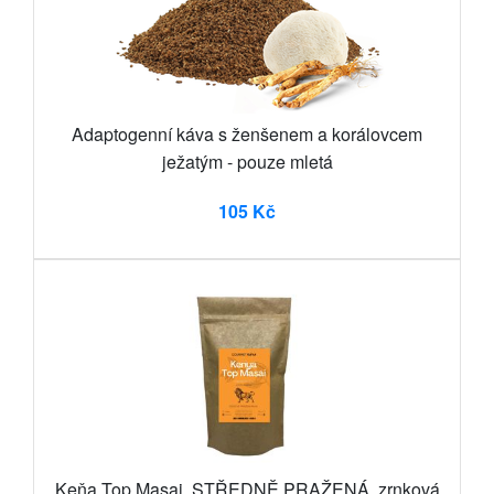
Adaptogenní káva s ženšenem a korálovcem
ježatým - pouze mletá
105 Kč
Keňa Top Masai, STŘEDNĚ PRAŽENÁ, zrnková