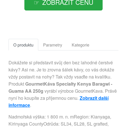
ZOBRAZIT CENU
O produktu
Parametry
Kategorie
Dokážete si představit svůj den bez lahodné čerstvé
kávy? Asi ne. Je to zrovna šálek kávy, co vás dokáže
vždy postavit na nohy? Tak vždy vsaďte na kvalitku.
Produkt
GourmetKáva Specialty Kenya Baragwi -
Guama AA 250g
vyrábí výrobce GourmetKava. Právě
nyní ho koupíte za příjemnou cenu.
Zobrazit další
informace
.
Nadmořská výška: 1 800 m. n. mRegion: Kianyaga,
Kirinyaga CountyOdrůda: SL34, SL28, SL grafted,