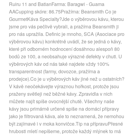
Ruiru 11 and BatianFarma: Baragwi - Guama
AACupping skóre: 86.75Pražírna: Beansmith Co je
GourmetKáva Specialty?Jde o výběrovou kávu, kterou
jsme pro vás pečlivě vybrali, a pražírna Beansmith ji
pro nás upražila. Definic je mnoho, SCA (Asociace pro
výběrovou kávu) konkrétně uvádí, že se jedná o kávy,
které při odborném hodnocení dosáhnou alespoň 80
bodů ze 100, a neobsahuje výrazné defekty v chuti. U
výběrových káv od nás také najdete vždy 100%
transparentnost (farmy, dovozce, pražírna a
prodejce).Co je u výběrových káv jiné než u ostatních?
V kávě neočekávejte výraznou hořkost, protože jsou
praženy světleji než běžné kávy. Zpravidla v nich
můžete najít spíše ovocnější chutě. Všechny naše
kávy jsou primárně určené spíše na domácí přípravy
jako je filtrovaná káva, ale to neznamená, že nemohou
být zajímavé i v moka konvičce.Tip na přípravuPřesné
hrubosti mletí nepíšeme, protože každý mlýnek to má