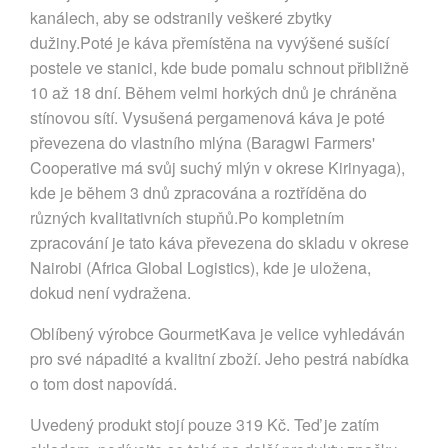
kanálech, aby se odstranily veškeré zbytky
dužiny.Poté je káva přemístěna na vyvýšené sušící
postele ve stanici, kde bude pomalu schnout přibližně
10 až 18 dní. Během velmi horkých dnů je chráněna
stínovou sítí. Vysušená pergamenová káva je poté
převezena do vlastního mlýna (Baragwi Farmers'
Cooperative má svůj suchý mlýn v okrese Kirinyaga),
kde je během 3 dnů zpracována a roztříděna do
různých kvalitativních stupňů.Po kompletním
zpracování je tato káva převezena do skladu v okrese
Nairobi (Africa Global Logistics), kde je uložena,
dokud není vydražena.
Oblíbený výrobce GourmetKava je velice vyhledáván
pro své nápadité a kvalitní zboží. Jeho pestrá nabídka
o tom dost napovídá.
Uvedený produkt stojí pouze 319 Kč. Teď je zatím