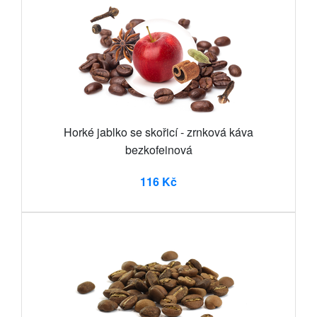
Horké jablko se skořicí - zrnková káva
bezkofeinová
116 Kč