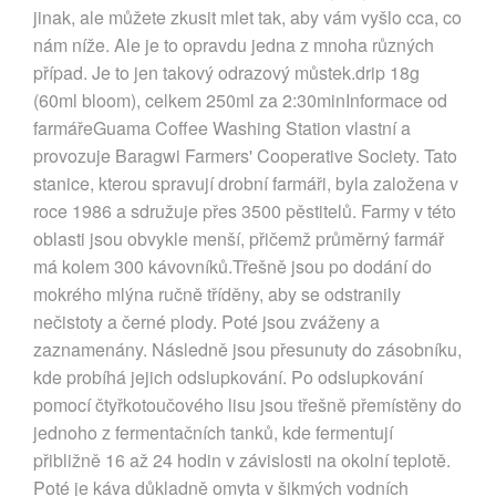
jinak, ale můžete zkusit mlet tak, aby vám vyšlo cca, co
nám níže. Ale je to opravdu jedna z mnoha různých
případ. Je to jen takový odrazový můstek.drip 18g
(60ml bloom), celkem 250ml za 2:30minInformace od
farmářeGuama Coffee Washing Station vlastní a
provozuje Baragwi Farmers' Cooperative Society. Tato
stanice, kterou spravují drobní farmáři, byla založena v
roce 1986 a sdružuje přes 3500 pěstitelů. Farmy v této
oblasti jsou obvykle menší, přičemž průměrný farmář
má kolem 300 kávovníků.Třešně jsou po dodání do
mokrého mlýna ručně tříděny, aby se odstranily
nečistoty a černé plody. Poté jsou zváženy a
zaznamenány. Následně jsou přesunuty do zásobníku,
kde probíhá jejich odslupkování. Po odslupkování
pomocí čtyřkotoučového lisu jsou třešně přemístěny do
jednoho z fermentačních tanků, kde fermentují
přibližně 16 až 24 hodin v závislosti na okolní teplotě.
Poté je káva důkladně omyta v šikmých vodních