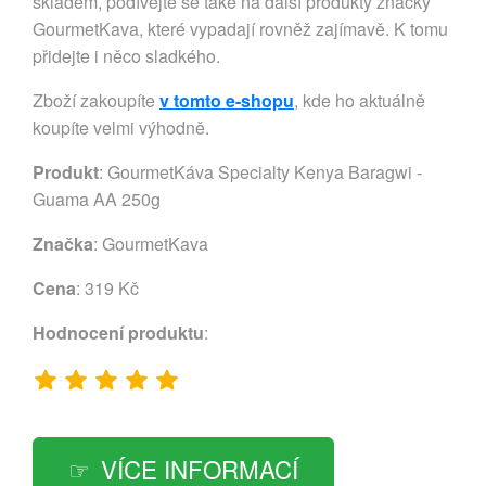
skladem, podívejte se také na další produkty značky
GourmetKava, které vypadají rovněž zajímavě. K tomu
přidejte i něco sladkého.
Zboží zakoupíte
v tomto e-shopu
, kde ho aktuálně
koupíte velmi výhodně.
Produkt
: GourmetKáva Specialty Kenya Baragwi -
Guama AA 250g
Značka
:
GourmetKava
Cena
: 319 Kč
Hodnocení produktu
:
VÍCE INFORMACÍ