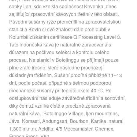
sopky Ijen, kde vznikla společnost Kevenka, dnes
zajišťující zpracování kávových třešní v této oblasti.
Původní sušárny rýže přeměnili na zpracovatelskou
stanici a Kevin si své znalosti dále prohloubil v
Kolumbii získáním certifikace Q Processing Level 3.
Tato indonéská káva je naturálně zpracovaná s
důrazem na pečlivou selekci a kontrolu celého
procesu. Na stanici v Botolinggu se přijímají pouze
plně zralé třešně, které následně procházejí
důkladným tříděním. Sušení probíhá přibližně 11–13
dní, podle počasí, případně s šetrnou podporou
mechanické sušárny při teplotě okolo 40 °C. Po
odslupkování následuje závěrečné třídění a sortování,
díky čemuž vzniká čistě a precizně zpracovaná
naturální káva. Botolinggo Village, Ijen mountains,
Jáva Komasti, Andungsari, Bourbon, Kartika natural
1.300 m.n.m. Acidita: 4/5 Moccamaster, Chemex,
French Press, V60