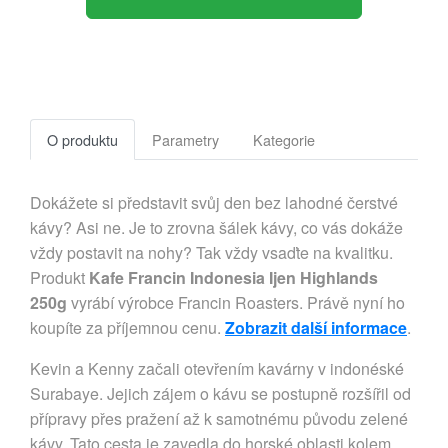
O produktu
Parametry
Kategorie
Dokážete si představit svůj den bez lahodné čerstvé
kávy? Asi ne. Je to zrovna šálek kávy, co vás dokáže
vždy postavit na nohy? Tak vždy vsaďte na kvalitku.
Produkt
Kafe Francin Indonesia Ijen Highlands
250g
vyrábí výrobce Francin Roasters. Právě nyní ho
koupíte za příjemnou cenu.
Zobrazit další informace
.
Kevin a Kenny začali otevřením kavárny v indonéské
Surabaye. Jejich zájem o kávu se postupně rozšířil od
přípravy přes pražení až k samotnému původu zelené
kávy. Tato cesta je zavedla do horské oblasti kolem