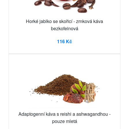
Horké jablko se skořicí - zrnková káva
bezkofeinová
116 Kč
Adaptogenní káva s reishi a ashwagandhou -
pouze mletá