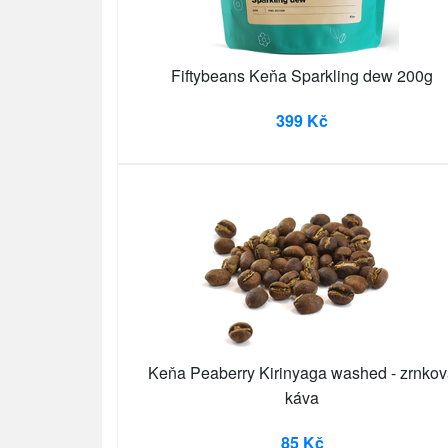
Fiftybeans Keňa Sparkling dew 200g
399 Kč
Keňa Peaberry Kirinyaga washed - zrnko
káva
85 Kč