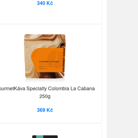
340 Kč
ourmetKáva Specialty Colombia La Cabana
250g
369 Kč