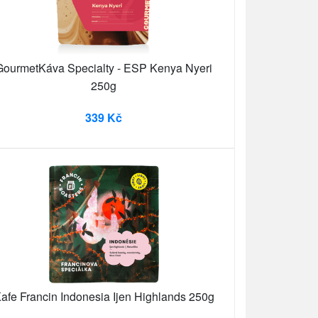
GourmetKáva Specialty - ESP Kenya Nyeri
250g
339 Kč
afe Francin Indonesia Ijen Highlands 250g