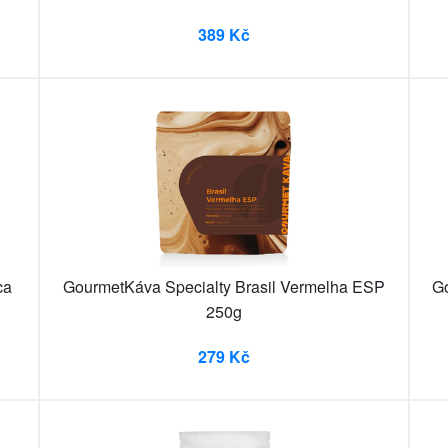
389 Kč
ca
GourmetKáva Specialty Brasil Vermelha ESP
G
250g
279 Kč