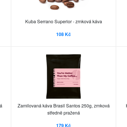
Kuba Serrano Superior - zrnková káva
108 Kč
vá
Zamilovaná káva Brasil Santos 250g, zrnková
středně pražená
179 Kč