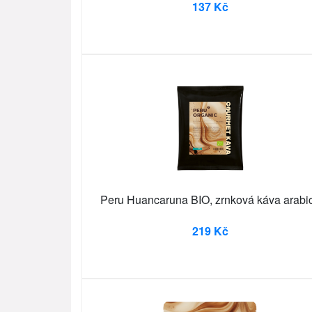
137 Kč
Peru Huancaruna BIO, zrnková káva arabi
219 Kč