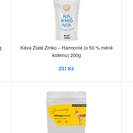
g
Káva Zlaté Zrnko – Harmonie (o 50 % méně
kofeinu) 200g
231 Kč