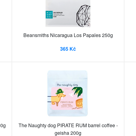
g
Beansmiths Nicaragua Los Papales 250g
365 Kč
00g
The Naughty dog PIRATE RUM barrel coffee -
geisha 200g