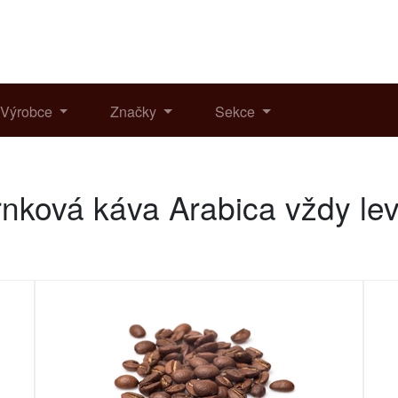
Výrobce
Značky
Sekce
rnková káva Arabica vždy le