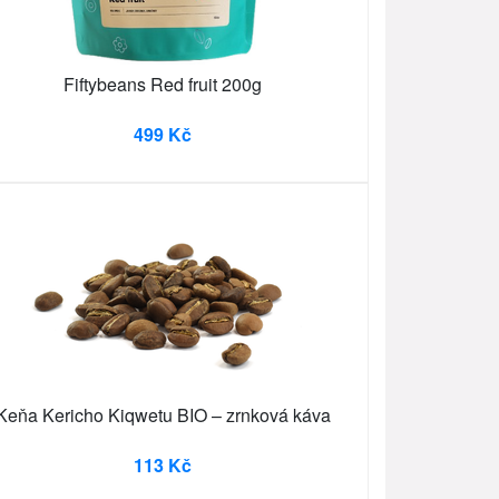
Fiftybeans Red fruit 200g
499 Kč
Keňa Kericho Kiqwetu BIO – zrnková káva
113 Kč