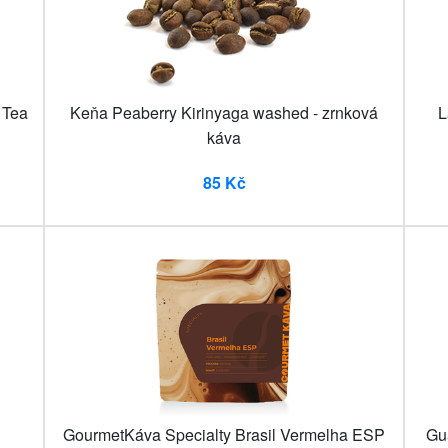
 Tea
Keňa Peaberry Kirinyaga washed - zrnková
L
káva
85 Kč
GourmetKáva Specialty Brasil Vermelha ESP
Gu