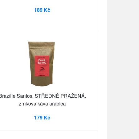
189 Kč
Brazílie Santos, STŘEDNĚ PRAŽENÁ,
zrnková káva arabica
179 Kč