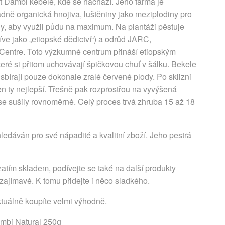
st Dambi kebele, kde se nachází. Jeho farma je
dně organická hnojiva, luštěniny jako meziplodiny pro
diny, aby využil půdu na maximum. Na plantáži pěstuje
e jako „etiopské dědictví“) a odrůd JARC,
Centre. Toto výzkumné centrum přináší etiopským
eré si přitom uchovávají špičkovou chuť v šálku. Bekele
 sbírají pouze dokonale zralé červené plody. Po sklizni
jen ty nejlepší. Třešně pak rozprostřou na vyvýšená
y se sušily rovnoměrně. Celý proces trvá zhruba 15 až 18
edáván pro své nápadité a kvalitní zboží. Jeho pestrá
atím skladem, podívejte se také na další produkty
ajímavě. K tomu přidejte i něco sladkého.
ktuálně koupíte velmi výhodně.
ambi Natural 250g