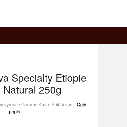
 Specialty Etiopie
 Natural 250g
ený výrobce
GourmetKava
. Potěší vás...
Celý
popis
.