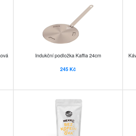
ková
Indukční podložka Kaffia 24cm
Káv
245 Kč