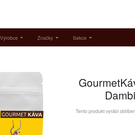
Výrobce
Značky
Sekce
GourmetKáva
Dambi
Tento produkt vyrábí oblíb