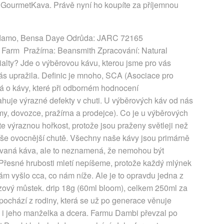
 GourmetKava. Právě nyní ho koupíte za příjemnou
Sidamo, Bensa Daye Odrůda: JARC 72165
i Farm Pražírna: Beansmith Zpracování: Natural
lty? Jde o výběrovou kávu, kterou jsme pro vás
 nás upražila. Definic je mnoho, SCA (Asociace pro
á o kávy, které při odborném hodnocení
uje výrazné defekty v chuti. U výběrových káv od nás
my, dovozce, pražírna a prodejce). Co je u výběrových
e výraznou hořkost, protože jsou praženy světleji než
píše ovocnější chutě. Všechny naše kávy jsou primárně
trovaná káva, ale to neznamená, že nemohou být
 Přesné hrubosti mletí nepíšeme, protože každý mlýnek
vám vyšlo cca, co nám níže. Ale je to opravdu jedna z
azový můstek. drip 18g (60ml bloom), celkem 250ml za
pochází z rodiny, která se už po generace věnuje
o i jeho manželka a dcera. Farmu Dambi převzal po