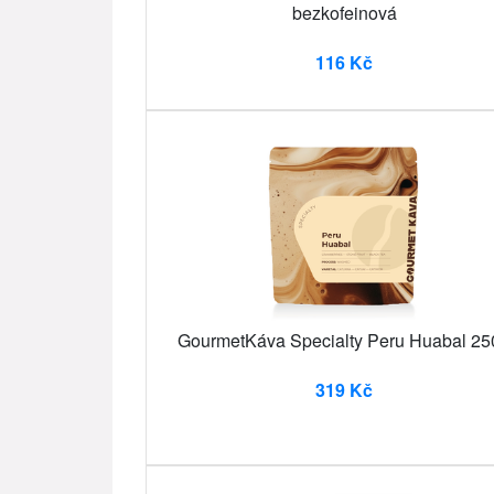
bezkofeinová
116 Kč
GourmetKáva Specialty Peru Huabal 25
319 Kč