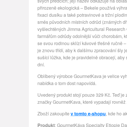
svých předcích; její název odkazuje na obla
přirozeně ekologická – Bekele používá výhra
fixaci dusíku a také potravinové a tržní plo
směs původních místních odrůd (známých dřív
vyšlechtěných Jimma Agricultural Research 
farmářům odrůdy odolnější vůči chorobám, kt
se svou rodinou sklízí kávové třešně ručně –
je znovu třídí, aby k dalšímu zpracování šly 
sušící lůžka, kde je pravidelně obracejí, ab
dní.
Oblíbený výrobce GourmetKava je velice vyhl
nabídka o tom dost napovídá.
Uvedený produkt stojí pouze 329 Kč. Teď je z
značky GourmetKava, které vypadají rovněž z
Zboží zakoupíte
v tomto e-shopu
, kde ho a
Produkt
: GourmetKáva Specialty Etiopie D