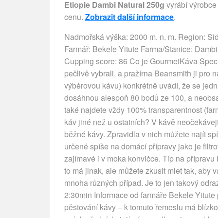
Etiopie Dambi Natural 250g
vyrábí výrobce
cenu.
Zobrazit další informace
.
Nadmořská výška: 2000 m. n. m. Region: 
Farmář: Bekele Yitute Farma/Stanice: Damb
Cupping score: 86 Co je GourmetKáva Specia
pečlivě vybrali, a pražírna Beansmith ji pro
výběrovou kávu) konkrétně uvádí, že se jedn
dosáhnou alespoň 80 bodů ze 100, a neobsah
také najdete vždy 100% transparentnost (far
káv jiné než u ostatních? V kávě neočekávejt
běžné kávy. Zpravidla v nich můžete najít s
určené spíše na domácí přípravy jako je fil
zajímavé i v moka konvičce. Tip na přípravu
to má jinak, ale můžete zkusit mlet tak, aby 
mnoha různých případ. Je to jen takový odr
2:30min Informace od farmáře Bekele Yitute 
pěstování kávy – k tomuto řemeslu má blízk