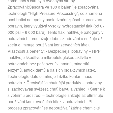
kombinaci s citrusy a ovocnými sirupy.
Zpracování:Cascara ve 100 g balení je zpracována
technologií "High Pressure Processing", co znamená
post-balící netepelný pasterizační způsob zpracování
potravin, který využívá vysoký hydrostatický tlak (od 87
000 psi – 6 000 barů). Tento tlak inaktivuje patogeny v
potravinách, prodlužuje dobu skladování a snižuje až
zcela eliminuje používání konzervačních látek.
Vlastnosti a benefity: • Bezpečnější potraviny – HPP
inaktivuje škodlivou mikrobiologickou aktivitu v
potravinách bez poškození vitamínů, minerálů,
enzymů, antioxidantů a dalších bioaktivních látek.
Technologie dále eliminuje i riziko kontaminace
potravin. • Čerstvější a chutnější produkty – potraviny
si zachovávají svěžest, chuť, barvu a vzhled. • Šetrné k
životnímu prostředí – technologie snižuje až eliminuje
používání konzervačních látek v potravinách. Při
procesu zpracování se nepoužívají žádné chemické