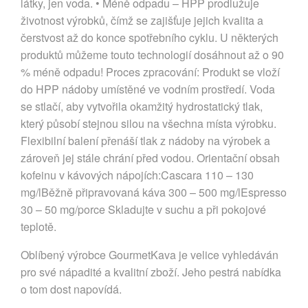
látky, jen voda. • Méně odpadu – HPP prodlužuje
životnost výrobků, čímž se zajišťuje jejich kvalita a
čerstvost až do konce spotřebního cyklu. U některých
produktů můžeme touto technologií dosáhnout až o 90
% méně odpadu! Proces zpracování: Produkt se vloží
do HPP nádoby umístěné ve vodním prostředí. Voda
se stlačí, aby vytvořila okamžitý hydrostatický tlak,
který působí stejnou silou na všechna místa výrobku.
Flexibilní balení přenáší tlak z nádoby na výrobek a
zároveň jej stále chrání před vodou. Orientační obsah
kofeinu v kávových nápojích:Cascara 110 – 130
mg/lBěžně připravovaná káva 300 – 500 mg/lEspresso
30 – 50 mg/porce Skladujte v suchu a při pokojové
teplotě.
Oblíbený výrobce GourmetKava je velice vyhledáván
pro své nápadité a kvalitní zboží. Jeho pestrá nabídka
o tom dost napovídá.