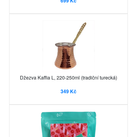
699 Kč
Džezva Kaffia L, 220-250ml (tradiční turecká)
349 Kč