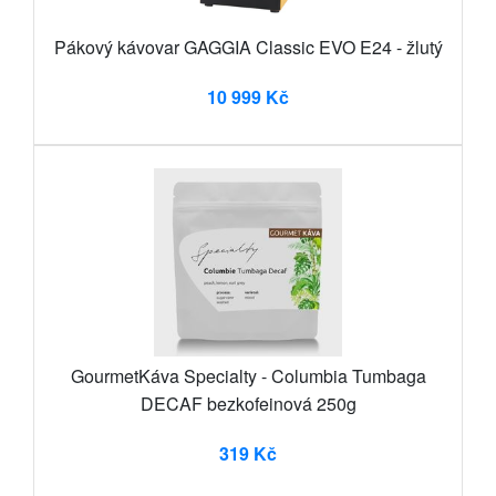
Pákový kávovar GAGGIA Classic EVO E24 - žlutý
10 999 Kč
GourmetKáva Specialty - Columbia Tumbaga
DECAF bezkofeinová 250g
319 Kč