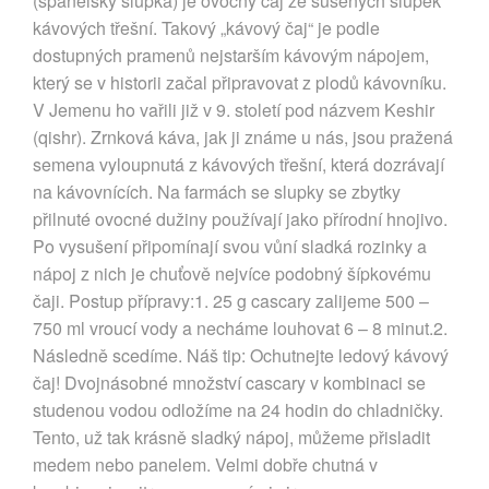
(španělský slupka) je ovocný čaj ze sušených slupek
kávových třešní. Takový „kávový čaj“ je podle
dostupných pramenů nejstarším kávovým nápojem,
který se v historii začal připravovat z plodů kávovníku.
V Jemenu ho vařili již v 9. století pod názvem Keshir
(qishr). Zrnková káva, jak ji známe u nás, jsou pražená
semena vyloupnutá z kávových třešní, která dozrávají
na kávovnících. Na farmách se slupky se zbytky
přilnuté ovocné dužiny používají jako přírodní hnojivo.
Po vysušení připomínají svou vůní sladká rozinky a
nápoj z nich je chuťově nejvíce podobný šípkovému
čaji. Postup přípravy:1. 25 g cascary zalijeme 500 –
750 ml vroucí vody a necháme louhovat 6 – 8 minut.2.
Následně scedíme. Náš tip: Ochutnejte ledový kávový
čaj! Dvojnásobné množství cascary v kombinaci se
studenou vodou odložíme na 24 hodin do chladničky.
Tento, už tak krásně sladký nápoj, můžeme přisladit
medem nebo panelem. Velmi dobře chutná v