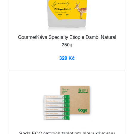
GourmetKáva Specialty Etiopie Dambi Natural
250g
329 Kč
Sada ECO čisticích tablet pro hlavu kávovaru