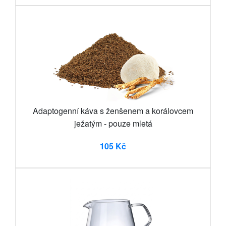
Adaptogenní káva s ženšenem a korálovcem
ježatým - pouze mletá
105 Kč