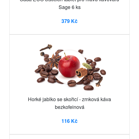
Sage 6 ks
379 Kč
Horké jablko se skořicí - zrnková káva
bezkofeinová
116 Kč