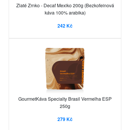
Zlaté Zrnko - Decaf Mexiko 200g (Bezkofeinová
káva 100% arabika)
242 Kč
GourmetKáva Specialty Brasil Vermelha ESP
250g
279 Kč