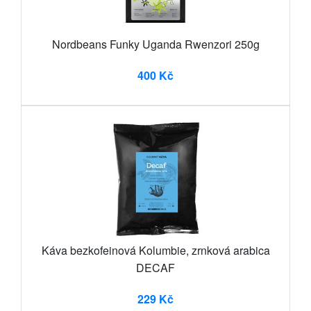
Nordbeans Funky Uganda Rwenzori 250g
400 Kč
Káva bezkofeinová Kolumbie, zrnková arabica
DECAF
229 Kč