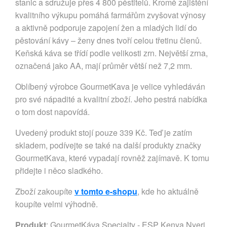
stanic a sdružuje přes 4 800 pěstitelů. Kromě zajištění
kvalitního výkupu pomáhá farmářům zvyšovat výnosy
a aktivně podporuje zapojení žen a mladých lidí do
pěstování kávy – ženy dnes tvoří celou třetinu členů.
Keňská káva se třídí podle velikosti zrn. Největší zrna,
označená jako AA, mají průměr větší než 7,2 mm.
Oblíbený výrobce GourmetKava je velice vyhledáván
pro své nápadité a kvalitní zboží. Jeho pestrá nabídka
o tom dost napovídá.
Uvedený produkt stojí pouze 339 Kč. Teď je zatím
skladem, podívejte se také na další produkty značky
GourmetKava, které vypadají rovněž zajímavě. K tomu
přidejte i něco sladkého.
Zboží zakoupíte
v tomto e-shopu
, kde ho aktuálně
koupíte velmi výhodně.
Produkt
: GourmetKáva Specialty - ESP Kenya Nyeri