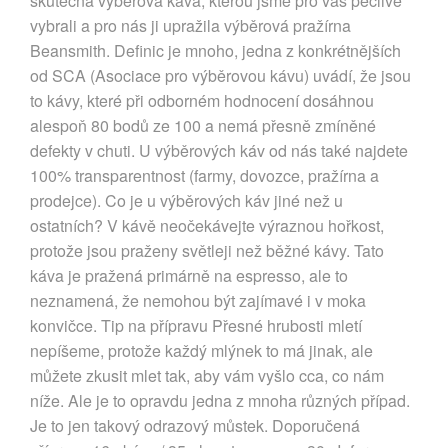
skutečná výběrová káva, kterou jsme pro vás pečlivě
vybrali a pro nás ji upražila výběrová pražírna
Beansmith. Definic je mnoho, jedna z konkrétnějších
od SCA (Asociace pro výběrovou kávu) uvádí, že jsou
to kávy, které při odborném hodnocení dosáhnou
alespoň 80 bodů ze 100 a nemá přesně zmíněné
defekty v chuti. U výběrových káv od nás také najdete
100% transparentnost (farmy, dovozce, pražírna a
prodejce). Co je u výběrových káv jiné než u
ostatních? V kávě neočekávejte výraznou hořkost,
protože jsou praženy světleji než běžné kávy. Tato
káva je pražená primárně na espresso, ale to
neznamená, že nemohou být zajímavé i v moka
konvičce. Tip na přípravu Přesné hrubosti mletí
nepíšeme, protože každý mlýnek to má jinak, ale
můžete zkusit mlet tak, aby vám vyšlo cca, co nám
níže. Ale je to opravdu jedna z mnoha různých případ.
Je to jen takový odrazový můstek. Doporučená