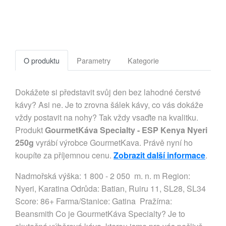
O produktu
Parametry
Kategorie
Dokážete si představit svůj den bez lahodné čerstvé
kávy? Asi ne. Je to zrovna šálek kávy, co vás dokáže
vždy postavit na nohy? Tak vždy vsaďte na kvalitku.
Produkt
GourmetKáva Specialty - ESP Kenya Nyeri
250g
vyrábí výrobce GourmetKava. Právě nyní ho
koupíte za příjemnou cenu.
Zobrazit další informace
.
Nadmořská výška: 1 800 - 2 050 m. n. m Region:
Nyeri, Karatina Odrůda: Batian, Ruiru 11, SL28, SL34
Score: 86+ Farma/Stanice: Gatina Pražírna:
Beansmith Co je GourmetKáva Specialty? Je to