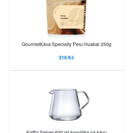
GourmetKáva Specialty Peru Huabal 250g
319 Kč
Kaffia Server 600 ml konvička na kávu