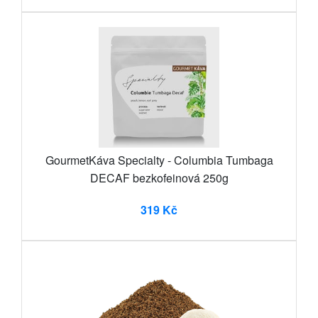
GourmetKáva Specialty - Columbia Tumbaga
DECAF bezkofeinová 250g
319 Kč