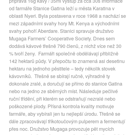
příprava 16g kávy / 35ml vystup za cca 30s Informace
od farmáře Stanice Gatina leží u města Karatina v
oblasti Nyeri. Byla postavena v roce 1968 a nachází se
mezi západními svahy hory Mt. Kenya a východními
svahy pohoří Aberdare. Stanici spravuje družstvo
Mugaga Farmers’ Cooperative Society. Dnes sem
dodává kávové třešně 790 členů, z nichž více než 30
% tvoří ženy. Farmáři společně obdělávají přibližně
142 hektarů půdy. V přepočtu to znamená asi desetinu
hektaru na jednoho pěstitele – tedy několik stovek
kávovníků. Třešně se sbírají ručně, výhradně ty
dokonale zralé, a doručují se přímo do stanice Gatina
nebo na jedno ze sběrných míst. Následuje pečlivé
ruční třídění, při kterém se odstraňují nezralé nebo
poškozené plody. Přísná kontrola kvality motivuje
farmáře, aby vybírali jen tu nejlepší úrodu. Třešně se
dále zpracovávají tříkotoučovým pulperem a fermentují
přes noc. Družstvo Mugaga provozuje pět mycích