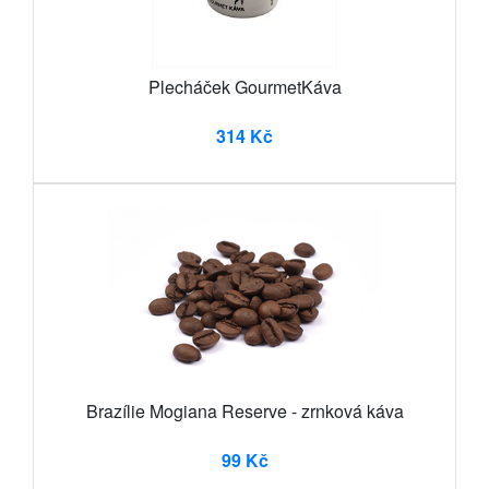
Plecháček GourmetKáva
314 Kč
Brazílie Mogiana Reserve - zrnková káva
99 Kč