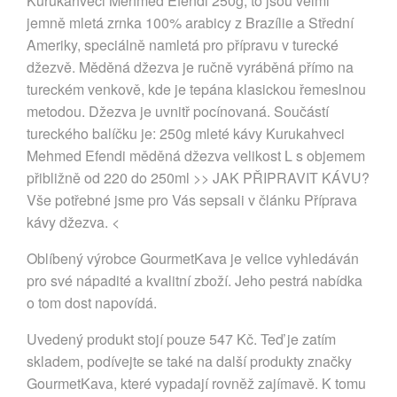
Kurukahveci Mehmed Efendi 250g, to jsou velmi
jemně mletá zrnka 100% arabicy z Brazílie a Střední
Ameriky, speciálně namletá pro přípravu v turecké
džezvě. Měděná džezva je ručně vyráběná přímo na
tureckém venkově, kde je tepána klasickou řemeslnou
metodou. Džezva je uvnitř pocínovaná. Součástí
tureckého balíčku je: 250g mleté kávy Kurukahveci
Mehmed Efendi měděná džezva velikost L s objemem
přibližně od 220 do 250ml >> JAK PŘIPRAVIT KÁVU?
Vše potřebné jsme pro Vás sepsali v článku Příprava
kávy džezva. <
Oblíbený výrobce GourmetKava je velice vyhledáván
pro své nápadité a kvalitní zboží. Jeho pestrá nabídka
o tom dost napovídá.
Uvedený produkt stojí pouze 547 Kč. Teď je zatím
skladem, podívejte se také na další produkty značky
GourmetKava, které vypadají rovněž zajímavě. K tomu