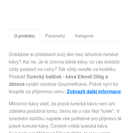
O produktu
Parametry
Kategorie
Dokážete si představit svůj den bez lahodné čerstvé
kávy? Asi ne. Je to zrovna šálek kávy, co vás dokáže
vždy postavit na nohy? Tak vždy vsaďte na kvalitku.
Produkt
Turecký balíček - káva Efendi 250g a
džezva
vyrábí výrobce GourmetKava. Právě nyní ho
koupíte za příjemnou cenu.
Zobrazit další informace
.
Milovníci kávy vědí, že pravá turecká káva není ani
zdaleka podobná tomu, čemu se u nás říká "turek". V
tureckém balíčku najdete vše potřebné pro přípravu té
pravé turecké kávy. Čerstvě mletá turecká káva