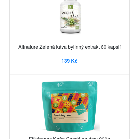
Allnature Zelená káva bylinný extrakt 60 kapslí
139 Kč
Fiftybeans Keňa Sparkling dew 200g