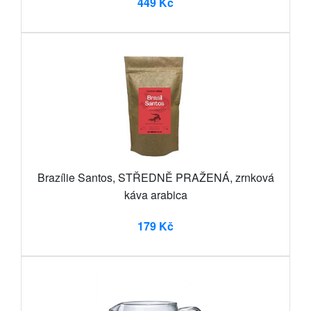
449 Kč
Brazílie Santos, STŘEDNĚ PRAŽENÁ, zrnková
káva arabica
179 Kč