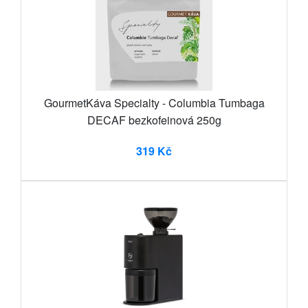
GourmetKáva Specialty - Columbia Tumbaga
DECAF bezkofeinová 250g
319 Kč