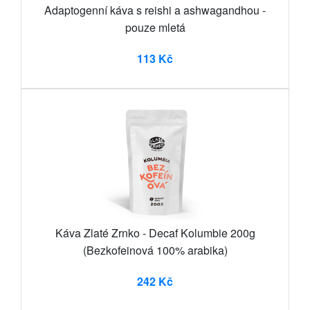
Adaptogenní káva s reishi a ashwagandhou -
pouze mletá
113 Kč
Káva Zlaté Zrnko - Decaf Kolumbie 200g
(Bezkofeinová 100% arabika)
242 Kč