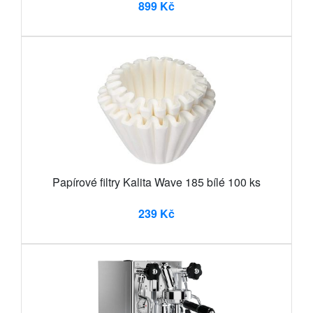
899 Kč
Papírové filtry Kalita Wave 185 bílé 100 ks
239 Kč