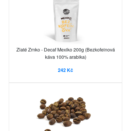
Zlaté Zrnko - Decaf Mexiko 200g (Bezkofeinová
káva 100% arabika)
242 Kč