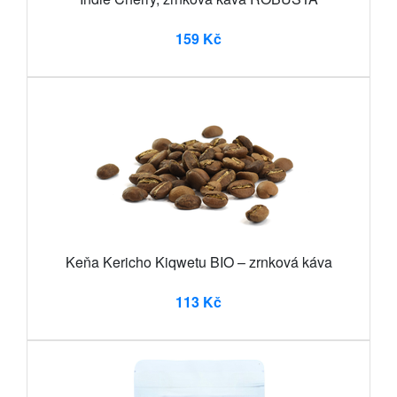
159 Kč
Keňa Kericho Kiqwetu BIO – zrnková káva
113 Kč