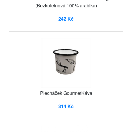
(Bezkofeinová 100% arabika)
242 Kč
Plecháček GourmetKáva
314 Kč