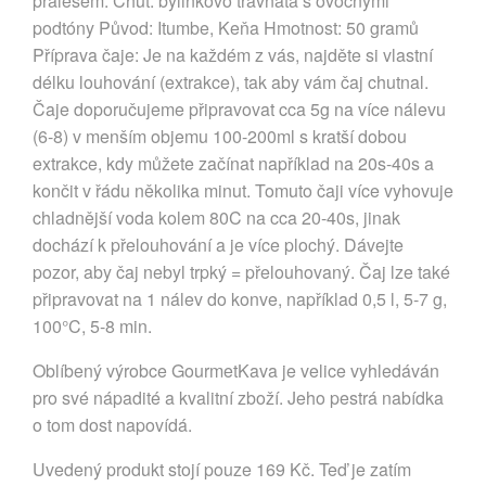
pralesem. Chuť: bylinkovo travnatá s ovocnými
podtóny Původ: Itumbe, Keňa Hmotnost: 50 gramů
Příprava čaje: Je na každém z vás, najděte si vlastní
délku louhování (extrakce), tak aby vám čaj chutnal.
Čaje doporučujeme připravovat cca 5g na více nálevu
(6-8) v menším objemu 100-200ml s kratší dobou
extrakce, kdy můžete začínat například na 20s-40s a
končit v řádu několika minut. Tomuto čaji více vyhovuje
chladnější voda kolem 80C na cca 20-40s, jinak
dochází k přelouhování a je více plochý. Dávejte
pozor, aby čaj nebyl trpký = přelouhovaný. Čaj lze také
připravovat na 1 nálev do konve, například 0,5 l, 5-7 g,
100°C, 5-8 min.
Oblíbený výrobce GourmetKava je velice vyhledáván
pro své nápadité a kvalitní zboží. Jeho pestrá nabídka
o tom dost napovídá.
Uvedený produkt stojí pouze 169 Kč. Teď je zatím