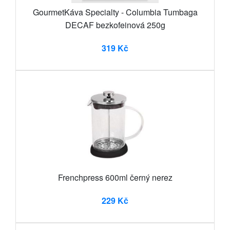
GourmetKáva Specialty - Columbia Tumbaga
DECAF bezkofeinová 250g
319 Kč
Frenchpress 600ml černý nerez
229 Kč