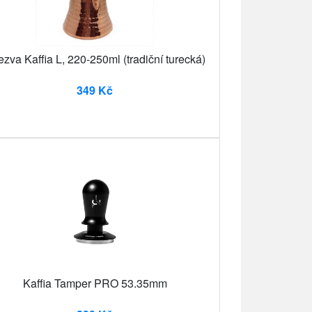
zva Kaffia L, 220-250ml (tradiční turecká)
349 Kč
Kaffia Tamper PRO 53.35mm