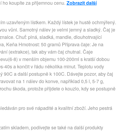
 ho koupíte za příjemnou cenu.
Zobrazit další
vním uzavřeným lístkem. Každý lístek je hustě ochmýřený.
ovou vůni. Samotný nálev je velmi jemný a sladký. Čaj je
alce. Chuť: plná, sladká, mandle, dlouhotrvající
a, Keňa Hmotnost: 50 gramů Příprava čaje: Je na
ání (extrakce), tak aby vám čaj chutnal. Čaje
levu(6-8) v menším objemu 100-200ml s kratší dobou
s-40s a končit v řádu několika minut. Teplotu vody
uhý 90C a další postupně k 100C. Dávejte pozor, aby čaj
ravovat na 1 nálev do konve, například 0,5 l, 5-7 g,
trochu škoda, protože příjdete o kouzlo, kdy se postupně
edáván pro své nápadité a kvalitní zboží. Jeho pestrá
atím skladem, podívejte se také na další produkty