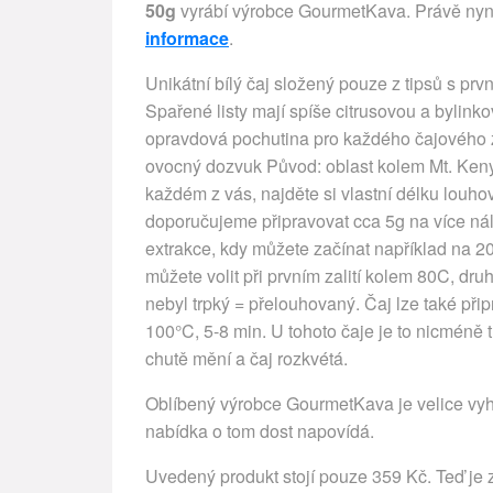
50g
vyrábí výrobce GourmetKava. Právě nyní
informace
.
Unikátní bílý čaj složený pouze z tipsů s pr
Spařené listy mají spíše citrusovou a bylink
opravdová pochutina pro každého čajového zn
ovocný dozvuk Původ: oblast kolem Mt. Keny
každém z vás, najděte si vlastní délku louhov
doporučujeme připravovat cca 5g na více ná
extrakce, kdy můžete začínat například na 20
můžete volit při prvním zalití kolem 80C, dr
nebyl trpký = přelouhovaný. Čaj lze také přip
100°C, 5-8 min. U tohoto čaje je to nicméně 
chutě mění a čaj rozkvétá.
Oblíbený výrobce GourmetKava je velice vyhl
nabídka o tom dost napovídá.
Uvedený produkt stojí pouze 359 Kč. Teď je z