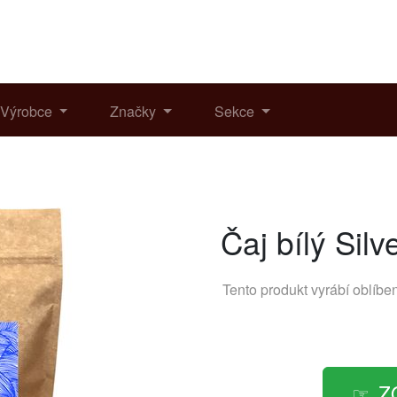
Výrobce
Značky
Sekce
Čaj bílý Sil
Tento produkt vyrábí oblíb
Z