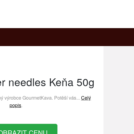
ver needles Keňa 50g
ený výrobce
GourmetKava
. Potěší vás...
Celý
popis
.
OBRAZIT CENU