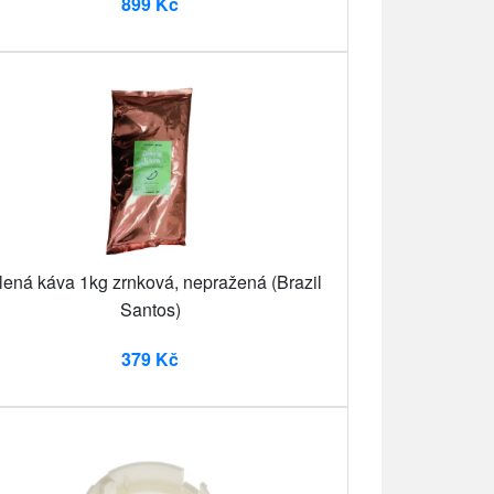
899 Kč
lená káva 1kg zrnková, nepražená (Brazil
Santos)
379 Kč