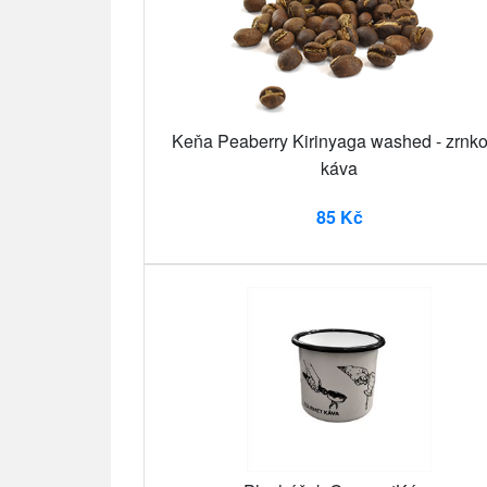
Keňa Peaberry Kirinyaga washed - zrnk
káva
85 Kč