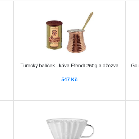
Turecký balíček - káva Efendi 250g a džezva
Gou
547 Kč