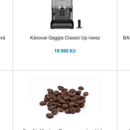
ová
Kávovar Gaggia Classic Up nerez
BA
19 990 Kč