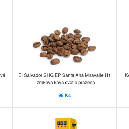
ová
El Salvador SHG EP Santa Ana Miravalle H1
Ko
- zrnková káva světle pražená
98 Kč