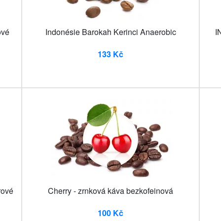
ové
Indonésie Barokah Kerinci Anaerobic
I
133 Kč
rové
Cherry - zrnková káva bezkofeinová
100 Kč