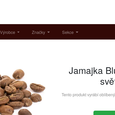
Výrobce
Značky
Sekce
Jamajka Bl
svě
Tento produkt vyrábí oblíben