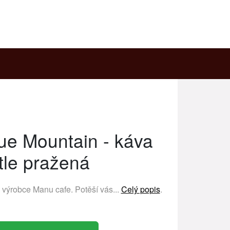
ue Mountain - káva
tle pražená
ý výrobce
Manu cafe
. Potěší vás...
Celý popis
.