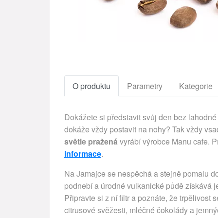
O produktu
Parametry
Kategorie
Dokážete si představit svůj den bez lahodné 
dokáže vždy postavit na nohy? Tak vždy vsaď
světle pražená
vyrábí výrobce Manu cafe. P
informace
.
Na Jamajce se nespěchá a stejně pomalu d
podnebí a úrodné vulkanické půdě získává jej
Připravte si z ní filtr a poznáte, že trpěliv
citrusové svěžesti, mléčné čokolády a jemný