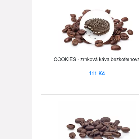
COOKIES - zrnková káva bezkofeinov
111 Kč