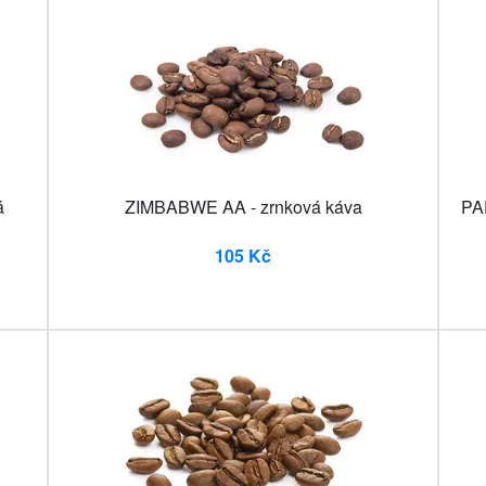
á
ZIMBABWE AA - zrnková káva
PA
105 Kč