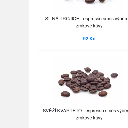
SILNÁ TROJICE - espresso směs výběr
zrnkové kávy
92 Kč
SVĚŽÍ KVARTETO - espresso směs výbě
zrnkové kávy