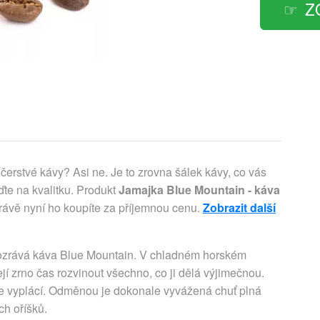
Z
čerstvé kávy? Asi ne. Je to zrovna šálek kávy, co vás
te na kvalitku. Produkt
Jamajka Blue Mountain - káva
rávě nyní ho koupíte za příjemnou cenu.
Zobrazit další
ozrává káva Blue Mountain. V chladném horském
í zrno čas rozvinout všechno, co ji dělá výjimečnou.
ost se vyplácí. Odměnou je dokonale vyvážená chuť plná
ch oříšků.