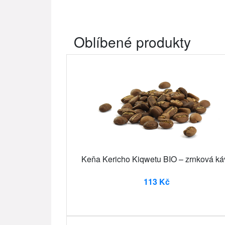
Oblíbené produkty
Keňa Kericho Kiqwetu BIO – zrnková ká
113 Kč