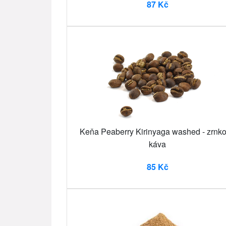
87 Kč
Keňa Peaberry Kirinyaga washed - zrnk
káva
85 Kč