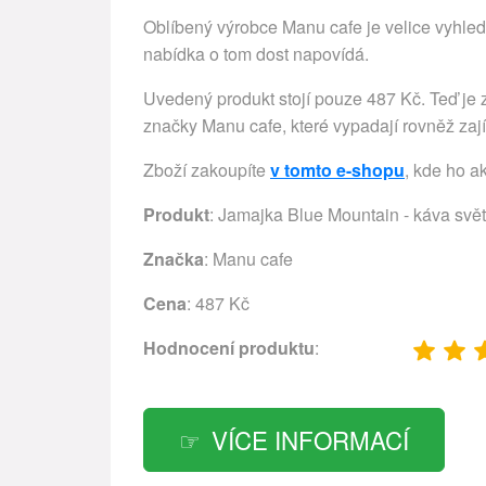
Oblíbený výrobce Manu cafe je velice vyhledá
nabídka o tom dost napovídá.
Uvedený produkt stojí pouze 487 Kč. Teď je z
značky Manu cafe, které vypadají rovněž zaj
Zboží zakoupíte
v tomto e-shopu
, kde ho a
Produkt
: Jamajka Blue Mountain - káva svě
Značka
:
Manu cafe
Cena
: 487 Kč
Hodnocení produktu
:
VÍCE INFORMACÍ