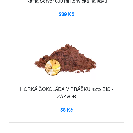
Kaffia Server 600 ml konvička na kávu
239 Kč
HORKÁ ČOKOLÁDA V PRÁŠKU 42% BIO -
ZÁZVOR
58 Kč