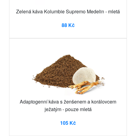
Zelená káva Kolumbie Supremo Medelin - mletá
88 Kč
Adaptogenní káva s ženšenem a korálovcem
ježatým - pouze mletá
105 Kč