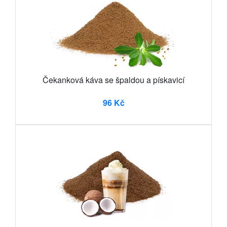
Čekanková káva se špaldou a pískavicí
96 Kč