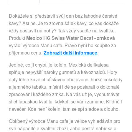
Dokážete si představit svůj den bez lahodné čerstvé
kávy? Asi ne. Je to zrovna šálek kávy, co vás dokáže
vždy postavit na nohy? Tak vždy vsaďte na kvalitku.
Produkt
Mexico HG Swiss Water Decaf - zrnková
vyrábí výrobce Manu cafe. Právě nyní ho koupíte za
příjemnou cenu.
Zobrazit další informace
.
Jediné, co jí chybí, je kofein. Mexická delikatesa
splňuje nejvyšší nároky gurmetů a kávoznalců. Hory
daly téhle kávě chuť šťavnatého ovoce, hořké čokolády
a jemného tabáku, místní lidé se postarali o dokonalé
zpracování každého zrnka. Na vás už je, vychutnávat
si chiapaskou kvalitu, kdykoli se vám zamane. Klidně i
navečer. Kde není kofein, tam se spí sladce a dlouho.
Oblíbený výrobce Manu cafe je velice vyhledáván pro
své nápadité a kvalitní zboží. Jeho pestrá nabídka o