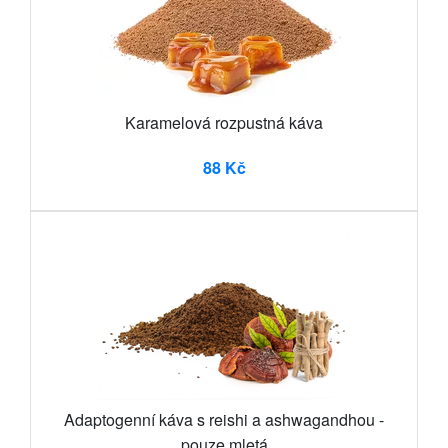
Karamelová rozpustná káva
88 Kč
Adaptogenní káva s reishi a ashwagandhou -
pouze mletá