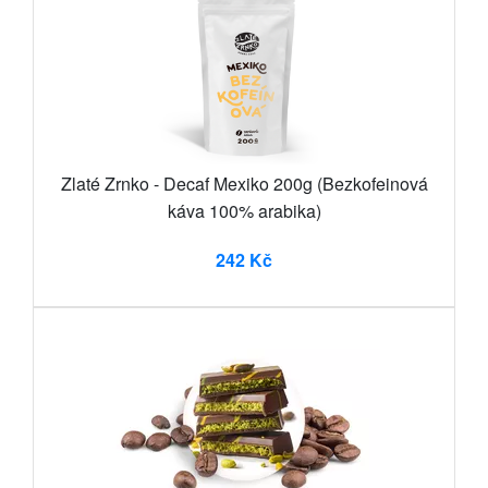
Zlaté Zrnko - Decaf Mexiko 200g (Bezkofeinová
káva 100% arabika)
242 Kč