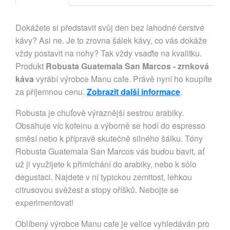
Dokážete si představit svůj den bez lahodné čerstvé
kávy? Asi ne. Je to zrovna šálek kávy, co vás dokáže
vždy postavit na nohy? Tak vždy vsaďte na kvalitku.
Produkt
Robusta Guatemala San Marcos - zrnková
káva
vyrábí výrobce Manu cafe. Právě nyní ho koupíte
za příjemnou cenu.
Zobrazit další informace
.
Robusta je chuťově výraznější sestrou arabiky.
Obsahuje víc kofeinu a výborně se hodí do espresso
směsí nebo k přípravě skutečně silného šálku. Tóny
Robusta Guatemala San Marcos vás budou bavit, ať
už ji využijete k přimíchání do arabiky, nebo k sólo
degustaci. Najdete v ní typickou zemitost, lehkou
citrusovou svěžest a stopy oříšků. Nebojte se
experimentovat!
Oblíbený výrobce Manu cafe je velice vyhledáván pro