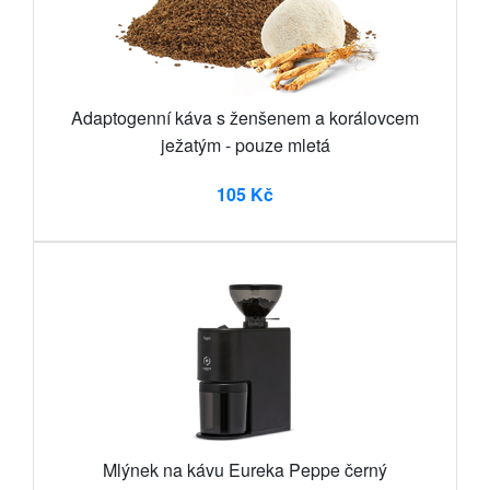
Adaptogenní káva s ženšenem a korálovcem
ježatým - pouze mletá
105 Kč
Mlýnek na kávu Eureka Peppe černý