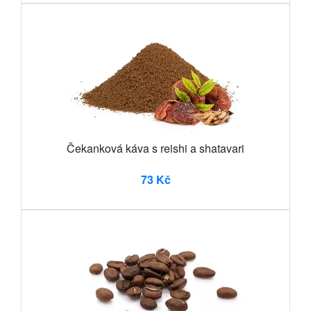
Čekanková káva s reishi a shatavari
73 Kč