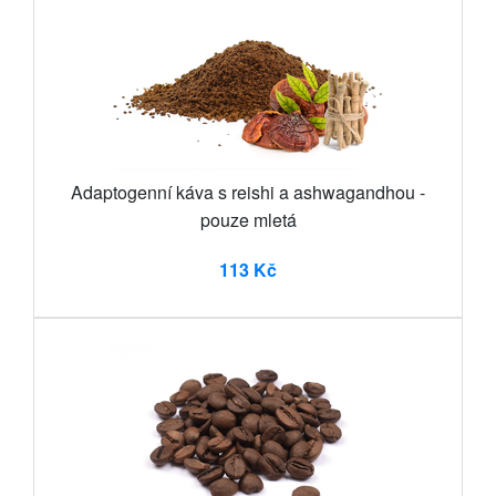
Adaptogenní káva s reishi a ashwagandhou -
pouze mletá
113 Kč