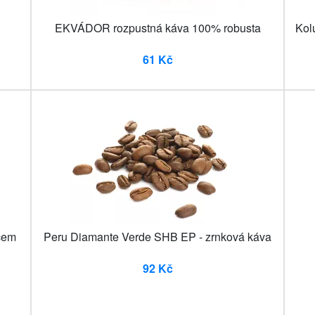
EKVÁDOR rozpustná káva 100% robusta
Kol
61 Kč
cem
Peru Diamante Verde SHB EP - zrnková káva
92 Kč