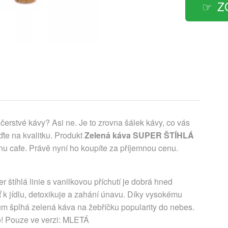
Z
čerstvé kávy? Asi ne. Je to zrovna šálek kávy, co vás
te na kvalitku. Produkt
Zelená káva SUPER ŠTÍHLÁ
u cafe. Právě nyní ho koupíte za příjemnou cenu.
 štíhlá linie s vanilkovou příchutí je dobrá hned
huť k jídlu, detoxikuje a zahání únavu. Díky vysokému
m šplhá zelená káva na žebříčku popularity do nebes.
o! Pouze ve verzi: MLETÁ