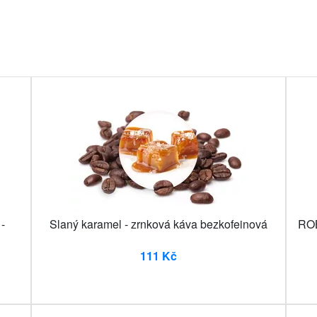
-
Slaný karamel - zrnková káva bezkofeinová
ROB
111 Kč