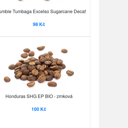
umbie Tumbaga Excelso Sugarcane Decaf
98 Kč
Honduras SHG EP BIO - zrnková
100 Kč