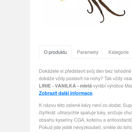
O produktu
Parametry
Kategorie
Dokážete si představit svůj den bez lahodné 
dokáže vždy postavit na nohy? Tak vždy vsaď
LINIE - VANILKA - mletá
vyrábí výrobce Man
Zobrazit další informace
.
K názvu této zelené kávy není co dodat. Super
čtyřikrát: ultrarychle spaluje tuky, snižuje c
obsahu kyseliny CGA, kofeinu a antioxidantů
Pokud jste ještě nevyzkoušeli, směle do toh