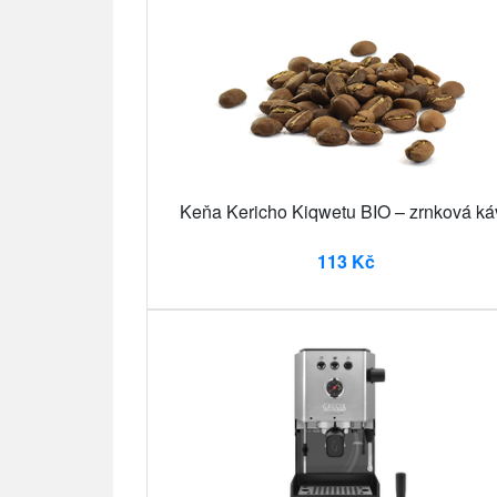
Keňa Kericho Kiqwetu BIO – zrnková ká
113 Kč