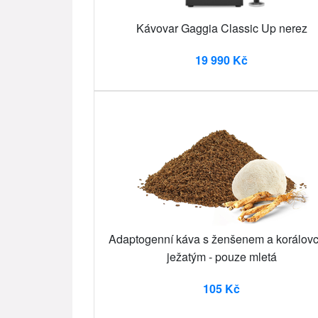
Kávovar Gaggia Classic Up nerez
19 990 Kč
Adaptogenní káva s ženšenem a korálov
ježatým - pouze mletá
105 Kč