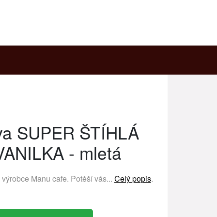
áva SUPER ŠTÍHLÁ
 VANILKA - mletá
ý výrobce
Manu cafe
. Potěší vás...
Celý popis
.