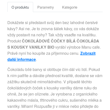
O produktu
Parametry
Kategorie
Dokážete si představit svůj den bez lahodné čerstvé
kávy? Asi ne. Je to zrovna šálek kávy, co vás dokáže
vždy postavit na nohy? Tak vždy vsaďte na kvalitku.
Produkt
ČOKOLÁDOVÉ ČOČKY BÍLÁ ČOKOLÁDA
S KOUSKY VANILKY BIO
vyrábí výrobce Manu cafe.
Právě nyní ho koupíte za příjemnou cenu.
Zobrazit
další informace
.
Čokoládu bílé barvy si oblibuje čím dál víc lidí. Pokud
k nim patříte a dáváte přednost kvalitě, dostane se vám
zážitku skutečně mimořádného. V případě těchto
čokoládových čoček s kousky vanilky dáme ruku do
ohně, že se jen olíznete. Je vyrobena z organického
kakaového másla, třtinového cukru, sušeného mléka a
vanilky. Mňam! Rozpusťte ji v mléce nebo přidejte do