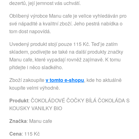
dezertů, její jemnost vás uchvátí.
Oblíbený výrobce Manu cafe je velice vyhledáván pro
své nápadité a kvalitní zboží. Jeho pestrá nabídka o
tom dost napovídá.
Uvedený produkt stojí pouze 115 Kč. Teď je zatím
skladem, podívejte se také na další produkty značky
Manu cafe, které vypadají rovněž zajímavě. K tomu
přidejte i něco sladkého.
Zboží zakoupíte
v tomto e-shopu
, kde ho aktuálně
koupíte velmi výhodně.
Produkt
: ČOKOLÁDOVÉ ČOČKY BÍLÁ ČOKOLÁDA S
KOUSKY VANILKY BIO
Značka
:
Manu cafe
Cena
: 115 Kč