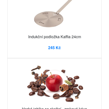
Indukční podložka Kaffia 24cm
245 Kč
Horké jablko se skořicí - zrnková káva