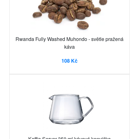
Rwanda Fully Washed Muhondo - světle pražená
káva
108 Kč
Kaffia Server 350 ml kávová konvička