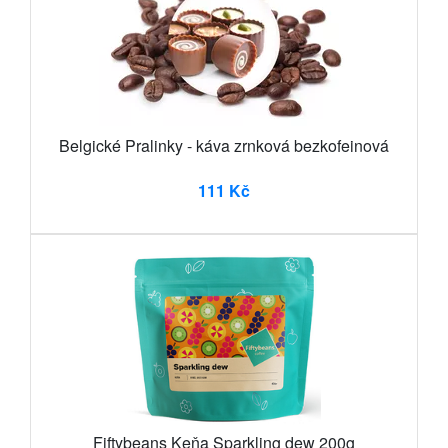
Belgické Pralinky - káva zrnková bezkofeinová
111 Kč
Fiftybeans Keňa Sparkling dew 200g