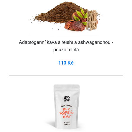
Adaptogenní káva s reishi a ashwagandhou -
pouze mletá
113 Kč