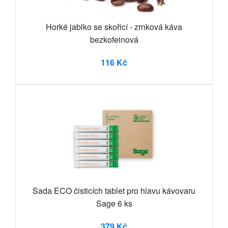
Horké jablko se skořicí - zrnková káva
bezkofeinová
116 Kč
Sada ECO čisticích tablet pro hlavu kávovaru
Sage 6 ks
379 Kč