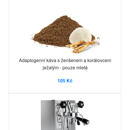
Adaptogenní káva s ženšenem a korálovcem
ježatým - pouze mletá
105 Kč