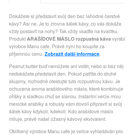
Dokážete si představit svůj den bez lahodné čerstvé
kávy? Asi ne. Je to zrovna šálek kávy, co vás dokáže
vždy postavit na nohy? Tak vždy vsaďte na kvalitku.
Produkt
ARAŠÍDOVÉ MÁSLO rozpustná káva
vyrábí
výrobce Manu cafe. Právě nyní ho koupíte za
příjemnou cenu.
Zobrazit další informace
.
Peanut butter buď nemůžete ani vidět, nebo si bez něj
nedokážete představit den. Pokud patříte do druhé
skupiny, rozhodně otestujte tuto rozpustnou kávu. Je
ochucena aroma arašídového másla, které kombinuje
oříšky a sladkou chuť se slanou. Instantní verze mixu
mexické arabiky a robusty vám dovolí připravit si svůj
šálek kávy kdykoli, kdekoli. Kdo arašídové máslo
miluje, právě našel úžasný kávový ekvivalent.
Oblíbený výrobce Manu cafe je velice vyhledáván pro