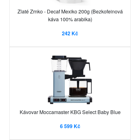
Zlaté Zrnko - Decaf Mexiko 200g (Bezkofeinová
káva 100% arabika)
242 Kč
Kávovar Moccamaster KBG Select Baby Blue
6 599 Kč