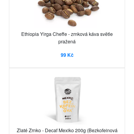
Ethiopia Yirga Cheffe - zrnková káva světle
pražená
99 Kč
Zlaté Zrnko - Decaf Mexiko 200g (Bezkofeinová