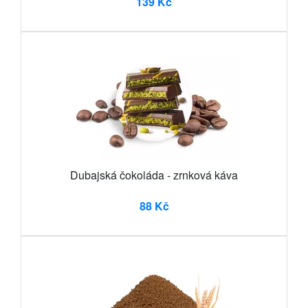
139 Kč
Dubajská čokoláda - zrnková káva
88 Kč