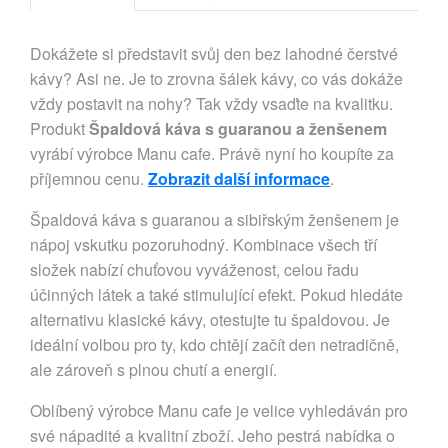
Dokážete si představit svůj den bez lahodné čerstvé
kávy? Asi ne. Je to zrovna šálek kávy, co vás dokáže
vždy postavit na nohy? Tak vždy vsaďte na kvalitku.
Produkt
Špaldová káva s guaranou a ženšenem
vyrábí výrobce Manu cafe. Právě nyní ho koupíte za
příjemnou cenu.
Zobrazit další informace
.
Špaldová káva s guaranou a sibiřským ženšenem je
nápoj vskutku pozoruhodný. Kombinace všech tří
složek nabízí chuťovou vyváženost, celou řadu
účinných látek a také stimulující efekt. Pokud hledáte
alternativu klasické kávy, otestujte tu špaldovou. Je
ideální volbou pro ty, kdo chtějí začít den netradičně,
ale zároveň s plnou chutí a energií.
Oblíbený výrobce Manu cafe je velice vyhledáván pro
své nápadité a kvalitní zboží. Jeho pestrá nabídka o