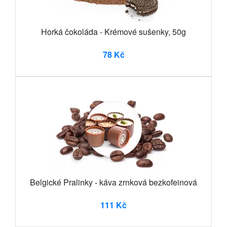
Horká čokoláda - Krémové sušenky, 50g
78 Kč
Belgické Pralinky - káva zrnková bezkofeinová
111 Kč