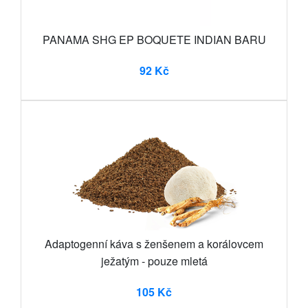
PANAMA SHG EP BOQUETE INDIAN BARU
92 Kč
Adaptogenní káva s ženšenem a korálovcem
ježatým - pouze mletá
105 Kč