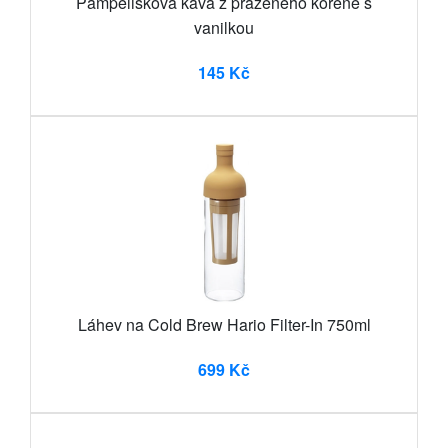
Pampelišková káva z praženého kořene s
vanilkou
145 Kč
Láhev na Cold Brew Hario Filter-In 750ml
699 Kč