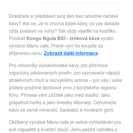
Dokážete si představit svůj den bez lahodné čerstvé
kávy? Asi ne. Je to zrovna šálek kávy, co vás dokáže
vždy postavit na nohy? Tak vždy vsaďte na kvalitku.
Produkt
Kongo Ngula BIO - zrnková káva
vyrábí
výrobce Manu cafe. Právě nyní ho koupíte za
příjemnou cenu.
Zobrazit další informace
.
Pro milovníky vysokohorské kávy, pro příznivce
organicky pěstovaných plodin, pro vyznavače nápojů
atraktivních chutí a nezvyklého aroma – pro vás i vaše
přátele pražíme špičkové zrno z konžského regionu
Kivu. Přinese vám zážitek jako med sladký, jako
grapefruit hořký a jako švestky šťavnatý. Ochutnejte
kávu ze země minerálů, baobabů a horských goril.
Oblíbený výrobce Manu cafe je velice vyhledáván pro
své nápadité a kvalitní zboží. Jeho pestrá nabídka o