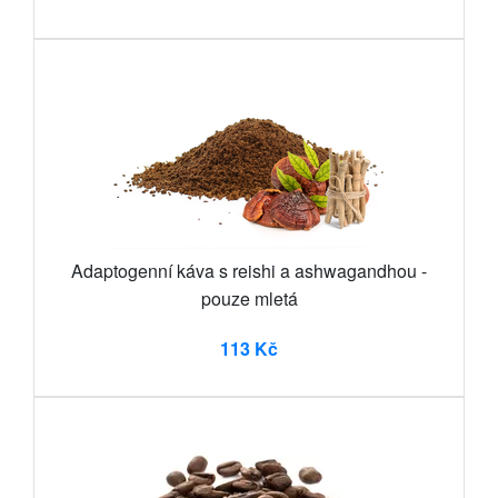
Adaptogenní káva s reishi a ashwagandhou -
pouze mletá
113 Kč