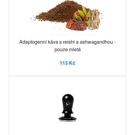
Adaptogenní káva s reishi a ashwagandhou -
pouze mletá
113 Kč