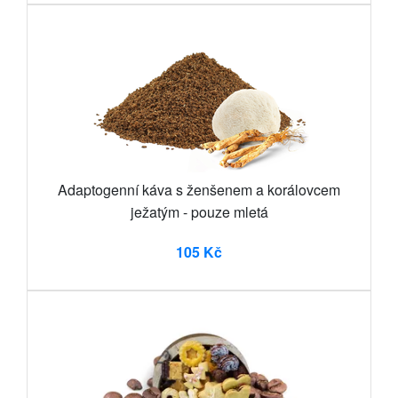
Adaptogenní káva s ženšenem a korálovcem
ježatým - pouze mletá
105 Kč