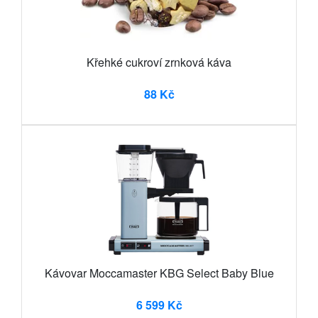
Křehké cukroví zrnková káva
88 Kč
Kávovar Moccamaster KBG Select Baby Blue
6 599 Kč