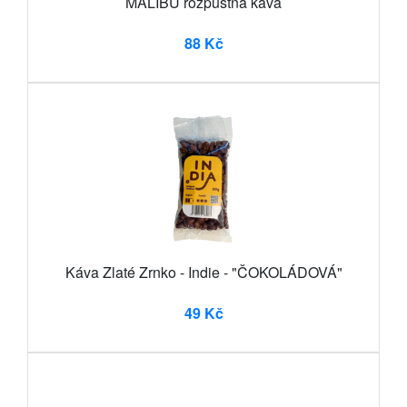
MALIBU rozpustná káva
88 Kč
Káva Zlaté Zrnko - Indie - "ČOKOLÁDOVÁ"
49 Kč