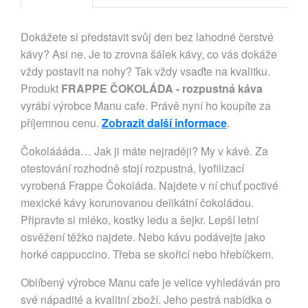
Dokážete si představit svůj den bez lahodné čerstvé
kávy? Asi ne. Je to zrovna šálek kávy, co vás dokáže
vždy postavit na nohy? Tak vždy vsaďte na kvalitku.
Produkt
FRAPPE ČOKOLÁDA - rozpustná káva
vyrábí výrobce Manu cafe. Právě nyní ho koupíte za
příjemnou cenu.
Zobrazit další informace
.
Čokoláááda… Jak ji máte nejraději? My v kávě. Za
otestování rozhodně stojí rozpustná, lyofilizací
vyrobená Frappe Čokoláda. Najdete v ní chuť poctivé
mexické kávy korunovanou delikátní čokoládou.
Připravte si mléko, kostky ledu a šejkr. Lepší letní
osvěžení těžko najdete. Nebo kávu podávejte jako
horké cappuccino. Třeba se skořicí nebo hřebíčkem.
Oblíbený výrobce Manu cafe je velice vyhledáván pro
své nápadité a kvalitní zboží. Jeho pestrá nabídka o