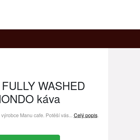
 FULLY WASHED
ONDO káva
ý výrobce
Manu cafe
. Potěší vás...
Celý popis
.