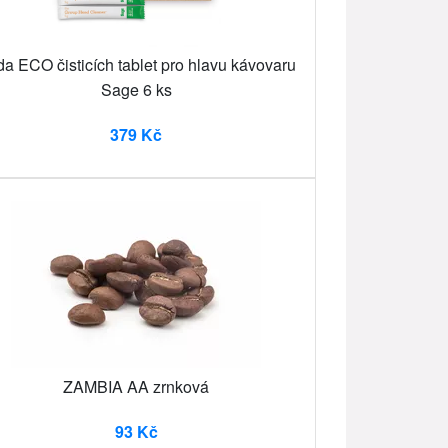
a ECO čisticích tablet pro hlavu kávovaru
Sage 6 ks
379 Kč
ZAMBIA AA zrnková
93 Kč