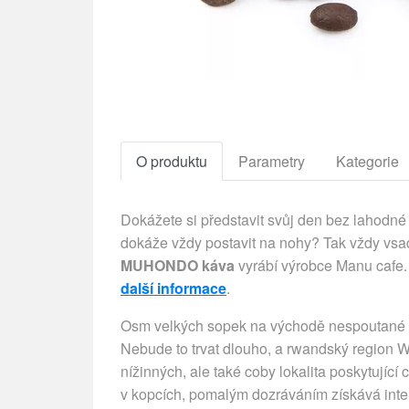
O produktu
Parametry
Kategorie
Dokážete si představit svůj den bez lahodné 
dokáže vždy postavit na nohy? Tak vždy vsaď
MUHONDO káva
vyrábí výrobce Manu cafe.
další informace
.
Osm velkých sopek na východě nespoutané Afr
Nebude to trvat dlouho, a rwandský region W
nížinných, ale také coby lokalita poskytující
v kopcích, pomalým dozráváním získává intenz