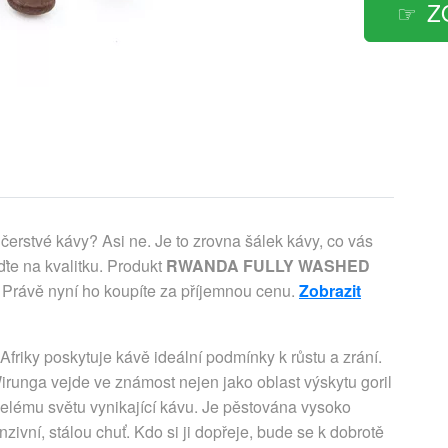
Z
čerstvé kávy? Asi ne. Je to zrovna šálek kávy, co vás
te na kvalitku. Produkt
RWANDA FULLY WASHED
 Právě nyní ho koupíte za příjemnou cenu.
Zobrazit
iky poskytuje kávě ideální podmínky k růstu a zrání.
irunga vejde ve známost nejen jako oblast výskytu goril
 celému světu vynikající kávu. Je pěstována vysoko
ivní, stálou chuť. Kdo si ji dopřeje, bude se k dobrotě