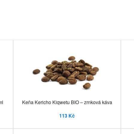
ml
Keňa Kericho Kiqwetu BIO – zrnková káva
113 Kč