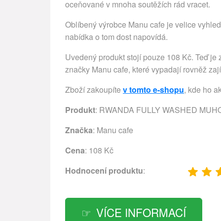
oceňované v mnoha soutěžích rád vracet.
Oblíbený výrobce Manu cafe je velice vyhledá
nabídka o tom dost napovídá.
Uvedený produkt stojí pouze 108 Kč. Teď je z
značky Manu cafe, které vypadají rovněž zaj
Zboží zakoupíte
v tomto e-shopu
, kde ho a
Produkt
: RWANDA FULLY WASHED MUH
Značka
:
Manu cafe
Cena
: 108 Kč
Hodnocení produktu
:
VÍCE INFORMACÍ