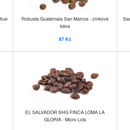
Blue
Robusta Guatemala San Marcos - zrnková
Sad
káva
87 Kč
a
EL SALVADOR SHG FINCA LOMA LA
GLORIA - Micro Lots