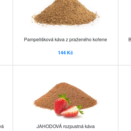
Pampelišková káva z praženého kořene
B
144 Kč
vá
JAHODOVÁ rozpustná káva