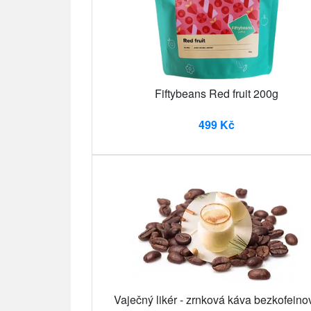
Fiftybeans Red fruit 200g
499 Kč
Vaječný likér - zrnková káva bezkofeino