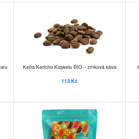
varu
Keňa Kericho Kiqwetu BIO – zrnková káva
113 Kč