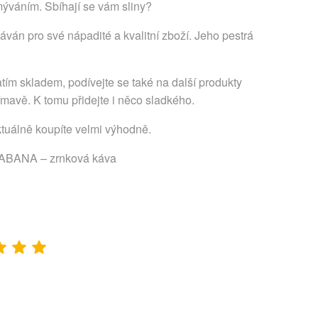
mýváním. Sbíhají se vám sliny?
ván pro své nápadité a kvalitní zboží. Jeho pestrá
tím skladem, podívejte se také na další produkty
ímavě. K tomu přidejte i něco sladkého.
ktuálně koupíte velmi výhodně.
BANA – zrnková káva