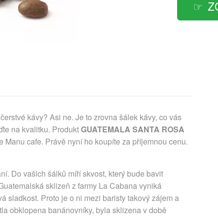
Z
čerstvé kávy? Asi ne. Je to zrovna šálek kávy, co vás
te na kvalitku. Produkt
GUATEMALA SANTA ROSA
e Manu cafe. Právě nyní ho koupíte za příjemnou cenu.
í. Do vašich šálků míří skvost, který bude bavit
 Guatemalská sklizeň z farmy La Cabana vyniká
vá sladkost. Proto je o ni mezi baristy takový zájem a
stla obklopena banánovníky, byla sklizena v době