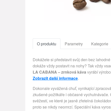
O produktu
Parametry
Kategorie
Dokážete si představit svůj den bez lahodné 
dokáže vždy postavit na nohy? Tak vždy vsaď
LA CABANA – zrnková káva
vyrábí výrobc
Zobrazit další informace
.
Dokonale vyvážená chuť, vynikající zpracován
zkušené požitkáře i občasné vychutnávače.
svěžestí, ve které je jasně zřetelná čokoládo
proto se nikdy neomrzí. Speciální káva vyro