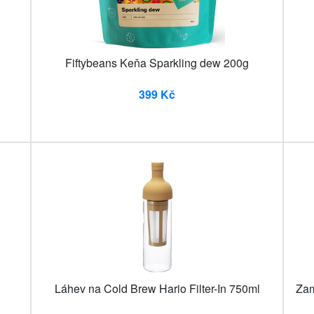
Fiftybeans Keňa Sparkling dew 200g
399 Kč
g
Láhev na Cold Brew Hario Filter-In 750ml
Zam