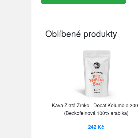
Oblíbené produkty
Káva Zlaté Zrnko - Decaf Kolumbie 20
(Bezkofeinová 100% arabika)
242 Kč