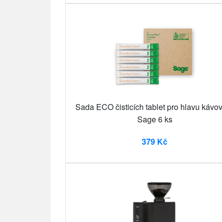
Sada ECO čisticích tablet pro hlavu kávo
Sage 6 ks
379 Kč