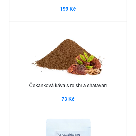
199 Kč
Čekanková káva s reishi a shatavari
73 Kč