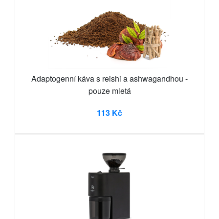
Adaptogenní káva s reishi a ashwagandhou -
pouze mletá
113 Kč