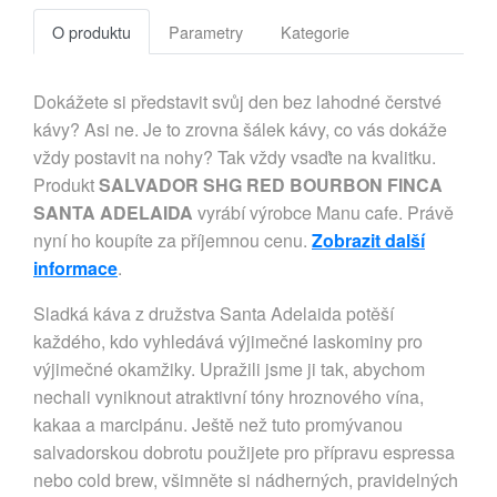
O produktu
Parametry
Kategorie
Dokážete si představit svůj den bez lahodné čerstvé
kávy? Asi ne. Je to zrovna šálek kávy, co vás dokáže
vždy postavit na nohy? Tak vždy vsaďte na kvalitku.
Produkt
SALVADOR SHG RED BOURBON FINCA
SANTA ADELAIDA
vyrábí výrobce Manu cafe. Právě
nyní ho koupíte za příjemnou cenu.
Zobrazit další
informace
.
Sladká káva z družstva Santa Adelaida potěší
každého, kdo vyhledává výjimečné laskominy pro
výjimečné okamžiky. Upražili jsme ji tak, abychom
nechali vyniknout atraktivní tóny hroznového vína,
kakaa a marcipánu. Ještě než tuto promývanou
salvadorskou dobrotu použijete pro přípravu espressa
nebo cold brew, všimněte si nádherných, pravidelných