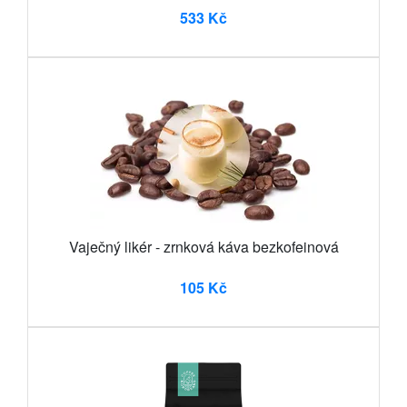
533 Kč
Vaječný likér - zrnková káva bezkofeinová
105 Kč