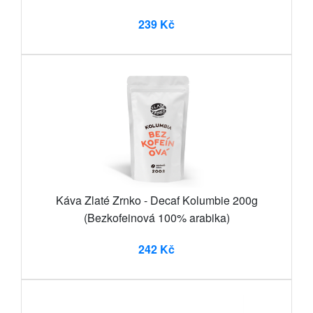
239 Kč
Káva Zlaté Zrnko - Decaf Kolumbie 200g
(Bezkofeinová 100% arabika)
242 Kč