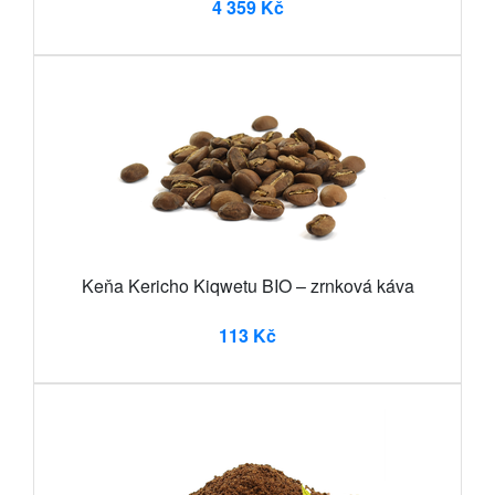
4 359 Kč
Keňa Kericho Kiqwetu BIO – zrnková káva
113 Kč