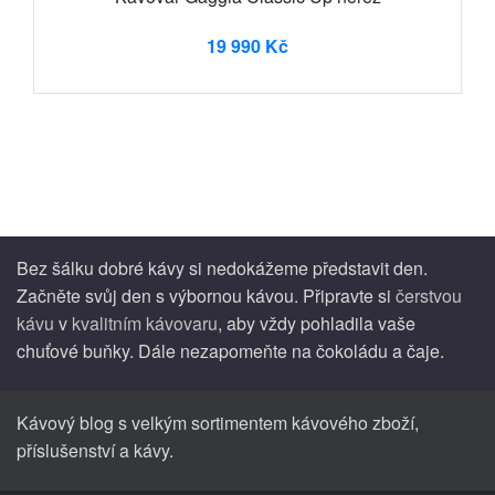
19 990 Kč
Bez šálku dobré kávy si nedokážeme představit den.
Začněte svůj den s výbornou kávou. Připravte si
čerstvou
kávu
v
kvalitním kávovaru
, aby vždy pohladila vaše
chuťové buňky. Dále nezapomeňte na čokoládu a čaje.
Kávový blog s velkým sortimentem kávového zboží,
příslušenství a kávy.