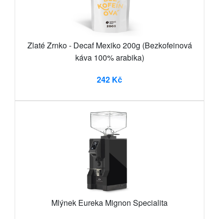
Zlaté Zrnko - Decaf Mexiko 200g (Bezkofeinová
káva 100% arabika)
242 Kč
Mlýnek Eureka Mignon Specialita