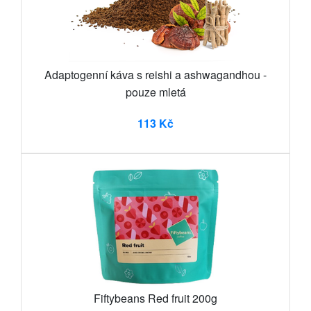
Adaptogenní káva s reishi a ashwagandhou -
pouze mletá
113 Kč
Fiftybeans Red fruit 200g