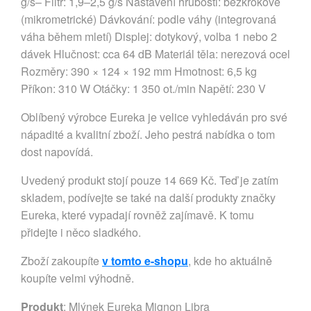
g/s– Filtr: 1,9–2,5 g/s Nastavení hrubosti: bezkrokové
(mikrometrické) Dávkování: podle váhy (integrovaná
váha během mletí) Displej: dotykový, volba 1 nebo 2
dávek Hlučnost: cca 64 dB Materiál těla: nerezová ocel
Rozměry: 390 × 124 × 192 mm Hmotnost: 6,5 kg
Příkon: 310 W Otáčky: 1 350 ot./min Napětí: 230 V
Oblíbený výrobce Eureka je velice vyhledáván pro své
nápadité a kvalitní zboží. Jeho pestrá nabídka o tom
dost napovídá.
Uvedený produkt stojí pouze 14 669 Kč. Teď je zatím
skladem, podívejte se také na další produkty značky
Eureka, které vypadají rovněž zajímavě. K tomu
přidejte i něco sladkého.
Zboží zakoupíte
v tomto e-shopu
, kde ho aktuálně
koupíte velmi výhodně.
Produkt
: Mlýnek Eureka Mignon Libra