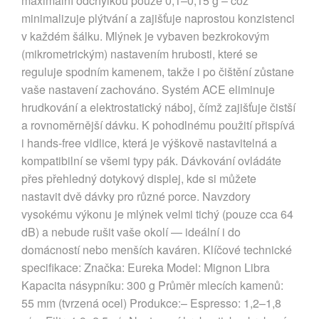
maximální odchylkou pouze 0,1–0,15 g – což
minimalizuje plýtvání a zajišťuje naprostou konzistenci
v každém šálku. Mlýnek je vybaven bezkrokovým
(mikrometrickým) nastavením hrubosti, které se
reguluje spodním kamenem, takže i po čištění zůstane
vaše nastavení zachováno. Systém ACE eliminuje
hrudkování a elektrostatický náboj, čímž zajišťuje čistší
a rovnoměrnější dávku. K pohodlnému použití přispívá
i hands-free vidlice, která je výškově nastavitelná a
kompatibilní se všemi typy pák. Dávkování ovládáte
přes přehledný dotykový displej, kde si můžete
nastavit dvě dávky pro různé porce. Navzdory
vysokému výkonu je mlýnek velmi tichý (pouze cca 64
dB) a nebude rušit vaše okolí — ideální i do
domácností nebo menších kaváren. Klíčové technické
specifikace: Značka: Eureka Model: Mignon Libra
Kapacita násypníku: 300 g Průměr mlecích kamenů:
55 mm (tvrzená ocel) Produkce:– Espresso: 1,2–1,8