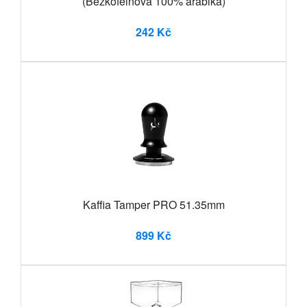
(Bezkofeinová 100% arabika)
242 Kč
Kaffia Tamper PRO 51.35mm
899 Kč