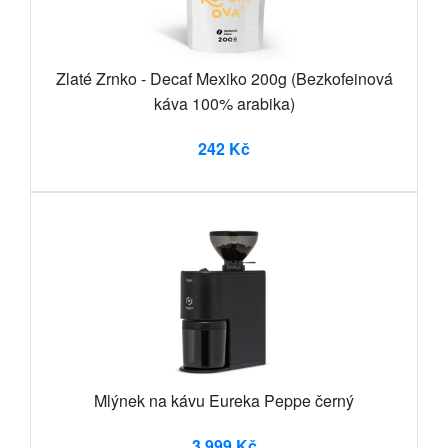
Zlaté Zrnko - Decaf Mexiko 200g (Bezkofeinová
káva 100% arabika)
242 Kč
Mlýnek na kávu Eureka Peppe černý
3 999 Kč