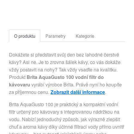
O produktu
Parametry
Kategorie
Dokážete si představit svůj den bez lahodné čerstvé
kávy? Asi ne. Je to zrovna šálek kávy, co vás dokáže
vždy postavit na nohy? Tak vždy vsaďte na kvalitku.
Produkt
Brita AquaGusto 100 vodní filtr do
kávovaru
vyrábí výrobce Brita. Právě nyní ho koupíte
za příjemnou cenu.
Zobrazit další informace
.
Brita AquaGusto 100 je praktický a kompaktní vodní
filtr určený pro kávovary s integrovanou nádržkou na
vodu. Nabízí jednoduchý způsob, jak výrazně zlepšit
chuť a aroma kávy díky účinné filtraci vody přímo uvnitř