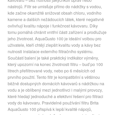
kávovaru – bez nutnosti jakýchkoli úprav nebo
nástrojů. Filtr se umisťuje přímo do nádržky s vodou,
kde začne okamžitě snižovat obsah chloru, vodního
kamene a dalších nežádoucích látek, které negativně
ovlivňují kvalitu nápoje i funkčnost kávovaru. Díky
tomu pomáhá chránit vnitřní části zařízení a prodlužuje
jeho životnost. AquaGusto 100 je ideální volbou pro
uživatele, kteří chtějí zlepšit kvalitu vody a kávy bez
nutnosti instalace externího filtračního systému.
Součástí balení je také praktický indikátor výměny,
který upozorní na konec životnosti filtru – buď po 100
litrech přefiltrované vody, nebo po 6 měsících od
prvního použití. Tento filtr je kompatibilní s většinou
běžně dostupných domácích kávovarů s nádržkou na
vodu a je oblíbený mezi jednotlivci i malými provozy,
které hledají jednoduché a efektivní řešení pro filtraci
vody do kávovaru. Pravidelné používání filtru Brita
AquaGusto 100 přispívá k lepší kvalitě nápojů,