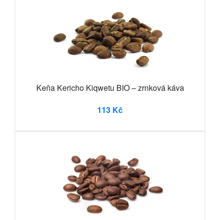
Keňa Kericho Kiqwetu BIO – zrnková káva
113 Kč