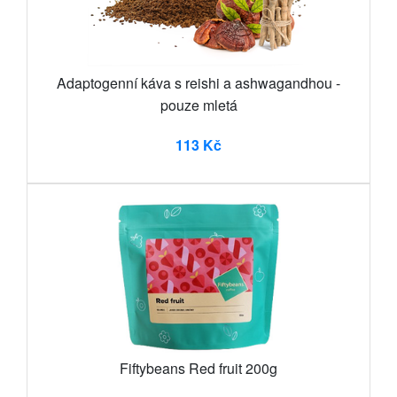
Adaptogenní káva s reishi a ashwagandhou -
pouze mletá
113 Kč
Fiftybeans Red fruit 200g