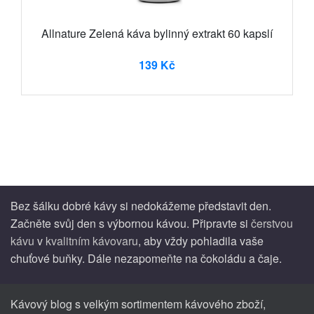
Allnature Zelená káva bylinný extrakt 60 kapslí
139 Kč
Bez šálku dobré kávy si nedokážeme představit den.
Začněte svůj den s výbornou kávou. Připravte si
čerstvou
kávu
v
kvalitním kávovaru
, aby vždy pohladila vaše
chuťové buňky. Dále nezapomeňte na čokoládu a čaje.
Kávový blog s velkým sortimentem kávového zboží,