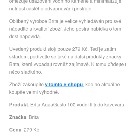
omezuje usazování vodního kamene a minimalizuje
nutnost častého odvápňování přístroje.
Oblíbený výrobce Brita je velice vyhledáván pro své
nápadité a kvalitní zboží. Jeho pestrá nabídka o tom
dost napovídá.
Uvedený produkt stojí pouze 279 Kč. Teď je zatím
skladem, podívejte se také na další produkty značky
Brita, které vypadají rovněž zajímavě. K tomu přidejte i
něco sladkého.
Zboží zakoupíte
v tomto e-shopu
, kde ho aktuálně
koupíte velmi výhodně.
Produkt
: Brita AquaGusto 100 vodní filtr do kávovaru
Značka
:
Brita
Cena
: 279 Kč