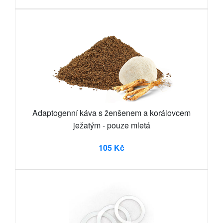
Adaptogenní káva s ženšenem a korálovcem
ježatým - pouze mletá
105 Kč