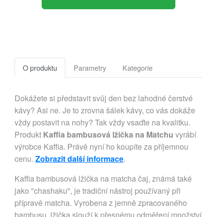
O produktu
Parametry
Kategorie
Dokážete si představit svůj den bez lahodné čerstvé
kávy? Asi ne. Je to zrovna šálek kávy, co vás dokáže
vždy postavit na nohy? Tak vždy vsaďte na kvalitku.
Produkt
Kaffia bambusová lžička na Matchu
vyrábí
výrobce Kaffia. Právě nyní ho koupíte za příjemnou
cenu.
Zobrazit další informace
.
Kaffia bambusová lžička na matcha čaj, známá také
jako "chashaku", je tradiční nástroj používaný při
přípravě matcha. Vyrobena z jemně zpracovaného
bambusu, lžička slouží k přesnému odměření množství