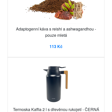
Adaptogenní káva s reishi a ashwagandhou -
pouze mletá
113 Kč
Termoska Kaffia 2 l s dřevěnou rukojetí - ČERNÁ