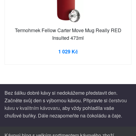
Termohrnek Fellow Carter Move Mug Really RED
Insulted 473ml
1 029 Kč
Bez šálku dobré kávy si nedokážeme představit den.
Začněte svůj den s výbornou kávou. Připravte si
čerstvou
kávu
v
kvalitním kávovaru
, aby vždy pohladila vaše
chuťové buňky. Dále nezapomeňte na čokoládu a čaje.
Kávový blog s velkým sortimentem kávového zboží,