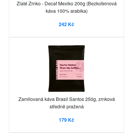
Zlaté Zrnko - Decaf Mexiko 200g (Bezkofeinová
káva 100% arabika)
242 Kč
Zamilovaná káva Brasil Santos 250g, zrnková
středně pražená
179 Kč