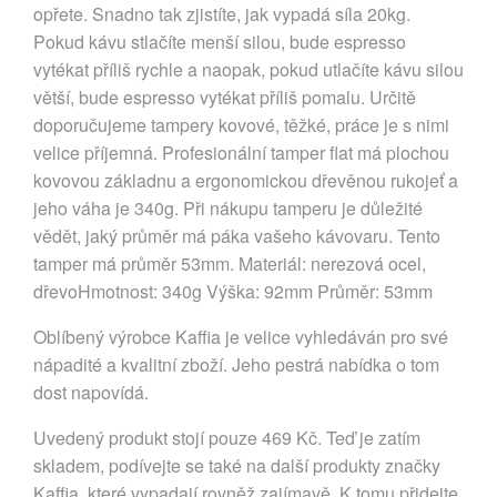
opřete. Snadno tak zjistíte, jak vypadá síla 20kg.
Pokud kávu stlačíte menší silou, bude espresso
vytékat příliš rychle a naopak, pokud utlačíte kávu silou
větší, bude espresso vytékat příliš pomalu. Určitě
doporučujeme tampery kovové, těžké, práce je s nimi
velice příjemná. Profesionální tamper flat má plochou
kovovou základnu a ergonomickou dřevěnou rukojeť a
jeho váha je 340g. Při nákupu tamperu je důležité
vědět, jaký průměr má páka vašeho kávovaru. Tento
tamper má průměr 53mm. Materiál: nerezová ocel,
dřevoHmotnost: 340g Výška: 92mm Průměr: 53mm
Oblíbený výrobce Kaffia je velice vyhledáván pro své
nápadité a kvalitní zboží. Jeho pestrá nabídka o tom
dost napovídá.
Uvedený produkt stojí pouze 469 Kč. Teď je zatím
skladem, podívejte se také na další produkty značky
Kaffia, které vypadají rovněž zajímavě. K tomu přidejte