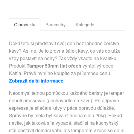
O produktu
Parametry
Kategorie
Dokážete si představit svůj den bez lahodné čerstvé
kávy? Asi ne. Je to zrovna šálek kávy, co vás dokáže
vždy postavit na nohy? Tak vždy vsaďte na kvalitku.
Produkt
Tamper 53mm flat ořech
vyrábí výrobce
Kaffia. Právě nyní ho koupíte za příjemnou cenu.
Zobrazit další informace
.
Neodmyslitelnou pomůckou každého baristy je tamper
neboli pressovač (pěchovadlo na kávu). Při přípravě
espressa je stlačení kávy v páce opravdu důležité.
Správně by měla být káva stlačena silou 20kg. Pokud
nevíte, jak taková síla vypadá, stačí si na kuchyňský
stůl postavit domácí váhu a s tamperem v ruce se do ní