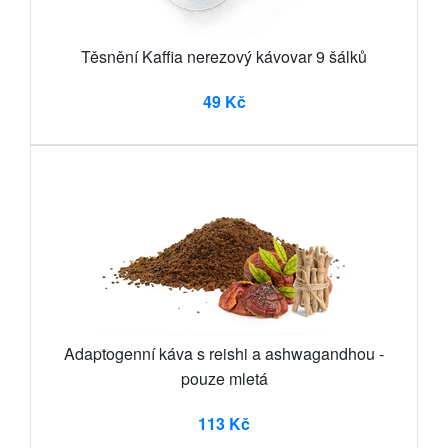
Těsnění Kaffia nerezový kávovar 9 šálků
49 Kč
Adaptogenní káva s reishi a ashwagandhou -
pouze mletá
113 Kč