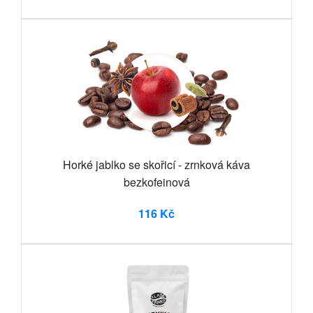
Horké jablko se skořicí - zrnková káva
bezkofeinová
116 Kč