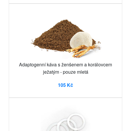
Adaptogenní káva s ženšenem a korálovcem
ježatým - pouze mletá
105 Kč