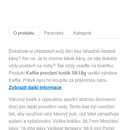
O produktu
Parametry
Kategorie
Dokážete si představit svůj den bez lahodné čerstvé
kávy? Asi ne. Je to zrovna šálek kávy, co vás dokáže
vždy postavit na nohy? Tak vždy vsaďte na kvalitku.
Produkt
Kaffia precizní košík 58/18g
vyrábí výrobce
Kaffia. Právě nyní ho koupíte za příjemnou cenu.
Zobrazit další informace
.
Válcový košík s vypouklou spodní stranou (konvexní
dno) pro lepší proudění vody. Tento tvar byl navržen
tak, aby využíval celý kávový puk, což také usnadňuje
sušení a vytlačování. Výška košíku: 26,7mm Množství
kávy: 16-20g kávy Velikost tamperu: 58,5 mm Počet