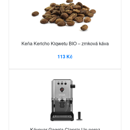
Keňa Kericho Kiqwetu BIO – zrnková káva
113 Kč
Kávovar Gaggia Classic Up nerez