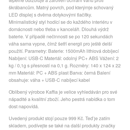
tepelně odizoluje a zároveň ochrání váhu proti
škrábancům. Matný povrch, pod kterýmje schovaný
LED displej s dvěma dotykovými tlačítky.
Minimalistický styl hodící se do každého interiéru v
domácnosti nebo třeba v kanceláři. Dlouhá výdrž
baterie. V případě nečinnosti se po 120 sekundách
váha sama vypne, čímž šetří energii pro ještě delší
použití. Parametry: Baterie: 1500mAh lithiová dobíjecí
Nabíjení: USB-C Materiál: odolný PC+ ABS Vážení: 2
kg / 0,1g s přesností na 0,1 g. Rozměry: 140 x 124 x 22
mm Materiál: PC + ABS plast Barva: černá Balení
obsahuje: váha + USB-C nabíjecí kabel
Oblíbený výrobce Kaffia je velice vyhledáván pro své
nápadité a kvalitní zboží. Jeho pestrá nabídka o tom
dost napovídá.
Uvedený produkt stojí pouze 999 Kč. Teď je zatím
skladem, podívejte se také na další produkty značky