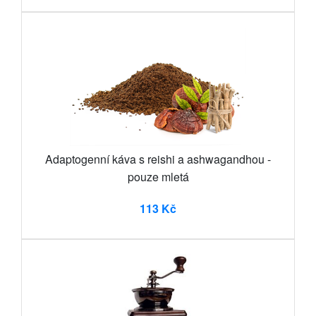
Adaptogenní káva s reishi a ashwagandhou -
pouze mletá
113 Kč