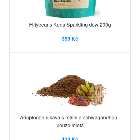
Fiftybeans Keňa Sparkling dew 200g
399 Kč
Adaptogenní káva s reishi a ashwagandhou -
pouze mletá
113 Kč