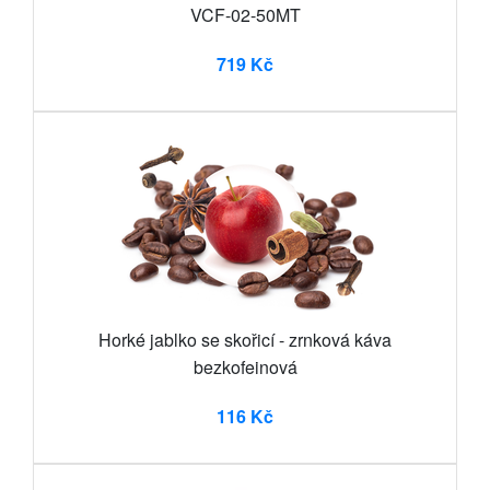
VCF-02-50MT
719 Kč
Horké jablko se skořicí - zrnková káva
bezkofeinová
116 Kč