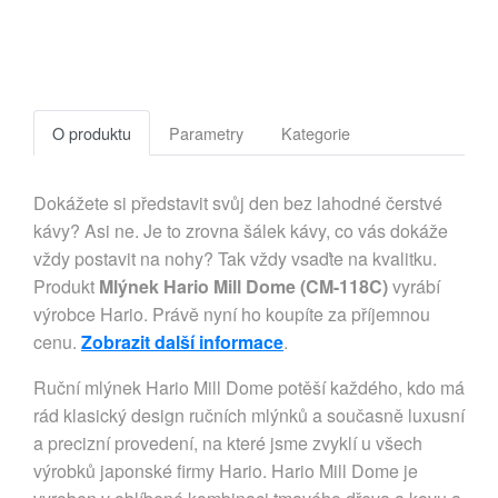
O produktu
Parametry
Kategorie
Dokážete si představit svůj den bez lahodné čerstvé
kávy? Asi ne. Je to zrovna šálek kávy, co vás dokáže
vždy postavit na nohy? Tak vždy vsaďte na kvalitku.
Produkt
Mlýnek Hario Mill Dome (CM-118C)
vyrábí
výrobce Hario. Právě nyní ho koupíte za příjemnou
cenu.
Zobrazit další informace
.
Ruční mlýnek Hario Mill Dome potěší každého, kdo má
rád klasický design ručních mlýnků a současně luxusní
a precizní provedení, na které jsme zvyklí u všech
výrobků japonské firmy Hario. Hario Mill Dome je