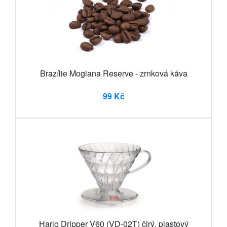
Brazílie Mogiana Reserve - zrnková káva
99 Kč
Hario Dripper V60 (VD-02T) čirý, plastový