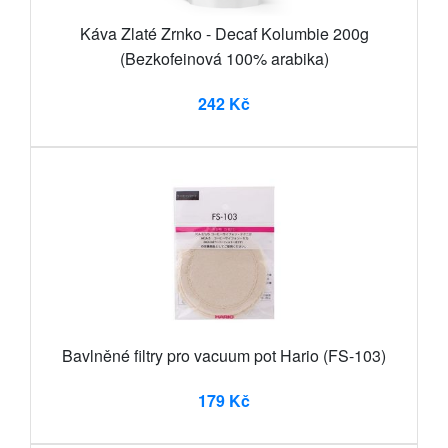
Káva Zlaté Zrnko - Decaf Kolumbie 200g
(Bezkofeinová 100% arabika)
242 Kč
Bavlněné filtry pro vacuum pot Hario (FS-103)
179 Kč