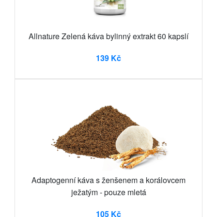
Allnature Zelená káva bylinný extrakt 60 kapslí
139 Kč
Adaptogenní káva s ženšenem a korálovcem
ježatým - pouze mletá
105 Kč