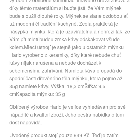
vyroben v oblíbené kombinaci tmavého dřeva a kovu a
díky těmto materiálům si buďte jisti, že Vám mlýnek
bude sloužit dlouhé roky. Mlýnek se stane ozdobou ať
už moderní či tradiční kuchyně. Zcela praktická je
násypka mlýnku, která je uzavíratelná a nehrozí tak, že
Vám při mletí budou zrnka kávy odskakovat všude
kolem.Mlecí ústrojí je stejně jako u ostatních mlýnku
Hario vyrobeno z keramiky, díky které nebude chuť
kávy nijak narušena a nebude docházet k
sebemenšímu zahřívání. Namletá káva propadá do
spodní části dřevěného těla mlýnku, která pojme až
35g namleté kávy. Výška: 18,3 cmŠířka: 9,5
cmKapacita mlýnku: 35 g
Oblíbený výrobce Hario je velice vyhledáván pro své
nápadité a kvalitní zboží. Jeho pestrá nabídka o tom
dost napovídá.
Uvedený produkt stojí pouze 949 Kč. Teď je zatím