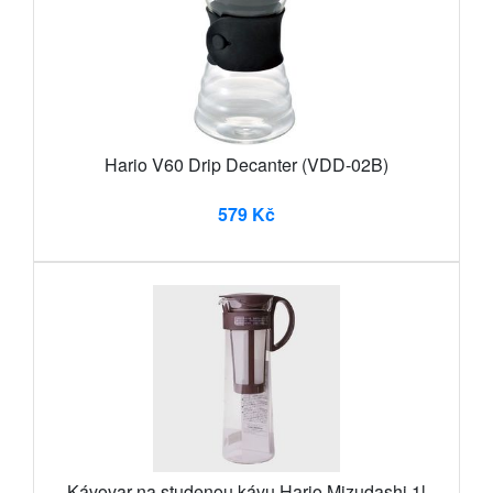
Hario V60 Drip Decanter (VDD-02B)
579 Kč
Kávovar na studenou kávu Hario Mizudashi 1l