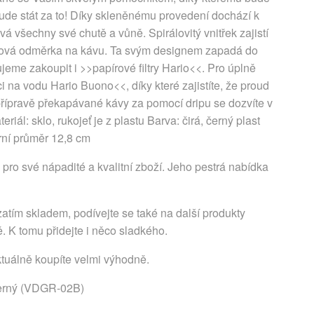
bude stát za to! Díky skleněnému provedení dochází k
á všechny své chutě a vůně. Spirálovitý vnitřek zajistí
lastová odměrka na kávu. Ta svým designem zapadá do
eme zakoupit i >>papírové filtry Hario<<. Pro úplně
 na vodu Hario Buono<<, díky které zajistíte, že proud
přípravě překapávané kávy za pomocí dripu se dozvíte v
eriál: sklo, rukojeť je z plastu Barva: čirá, černý plast
rní průměr 12,8 cm
pro své nápadité a kvalitní zboží. Jeho pestrá nabídka
atím skladem, podívejte se také na další produkty
. K tomu přidejte i něco sladkého.
ktuálně koupíte velmi výhodně.
černý (VDGR-02B)