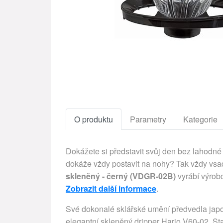
O produktu
Parametry
Kategorie
Dokážete si představit svůj den bez lahodné 
dokáže vždy postavit na nohy? Tak vždy vsaď
skleněný - černý (VDGR-02B)
vyrábí výrobc
Zobrazit další informace
.
Své dokonalé sklářské umění předvedla japon
elegantní skleněný dripper Hario V60-02. 