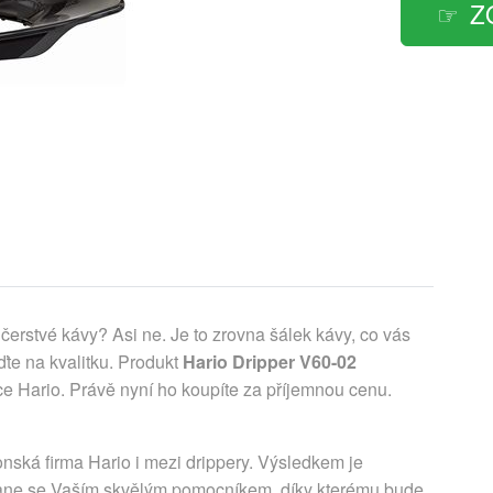
Z
čerstvé kávy? Asi ne. Je to zrovna šálek kávy, co vás
te na kvalitku. Produkt
Hario Dripper V60-02
e Hario. Právě nyní ho koupíte za příjemnou cenu.
ská firma Hario i mezi drippery. Výsledkem je
Stane se Vaším skvělým pomocníkem, díky kterému bude