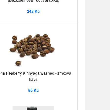
(Bezkofeinová 100% arabika)
242 Kč
ňa Peaberry Kirinyaga washed - zrnková
káva
85 Kč