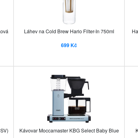
ková
Láhev na Cold Brew Hario Filter-In 750ml
Ha
699 Kč
HSV)
Kávovar Moccamaster KBG Select Baby Blue
K