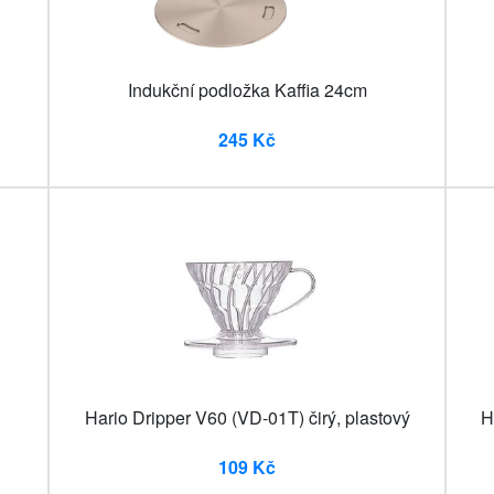
Indukční podložka Kaffia 24cm
245 Kč
Hario Dripper V60 (VD-01T) čirý, plastový
H
109 Kč