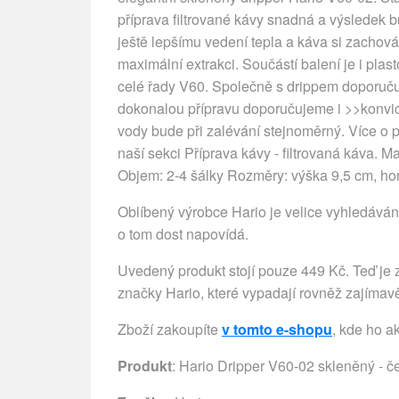
příprava filtrované kávy snadná a výsledek 
ještě lepšímu vedení tepla a káva si zachováv
maximální extrakci. Součástí balení je i p
celé řady V60. Společně s drippem doporučuj
dokonalou přípravu doporučujeme i >>konvici
vody bude při zalévání stejnoměrný. Více o 
naší sekci Příprava kávy - filtrovaná káva. Mat
Objem: 2-4 šálky Rozměry: výška 9,5 cm, ho
Oblíbený výrobce Hario je velice vyhledáván 
o tom dost napovídá.
Uvedený produkt stojí pouze 449 Kč. Teď je z
značky Hario, které vypadají rovněž zajímavě
Zboží zakoupíte
v tomto e-shopu
, kde ho a
Produkt
: Hario Dripper V60-02 skleněný - 