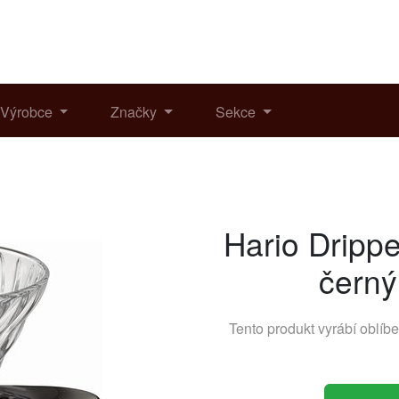
Výrobce
Značky
Sekce
Hario Dripp
čern
Tento produkt vyrábí oblí