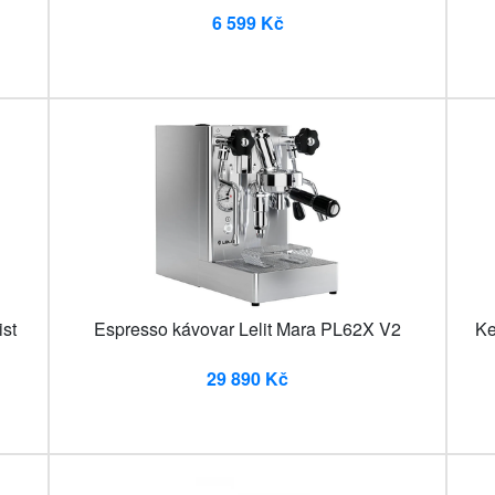
6 599 Kč
st
Espresso kávovar Lelit Mara PL62X V2
Ke
29 890 Kč