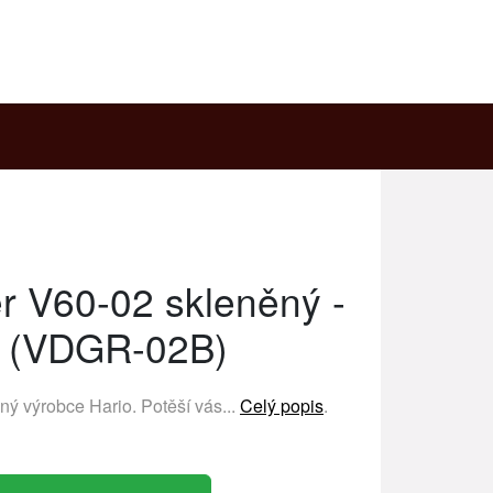
er V60-02 skleněný -
ý (VDGR-02B)
bený výrobce
Hario
. Potěší vás...
Celý popis
.