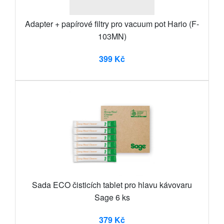
Adapter + papírové filtry pro vacuum pot Hario (F-
103MN)
399 Kč
Sada ECO čisticích tablet pro hlavu kávovaru
Sage 6 ks
379 Kč