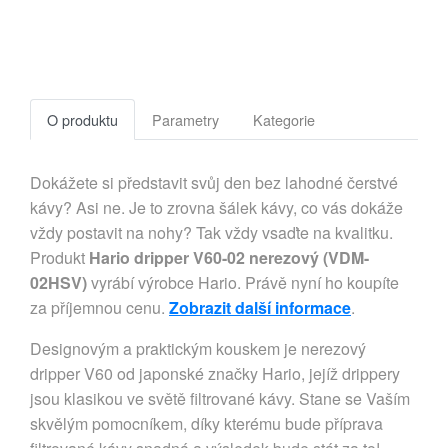
O produktu
Parametry
Kategorie
Dokážete si představit svůj den bez lahodné čerstvé
kávy? Asi ne. Je to zrovna šálek kávy, co vás dokáže
vždy postavit na nohy? Tak vždy vsaďte na kvalitku.
Produkt
Hario dripper V60-02 nerezový (VDM-
02HSV)
vyrábí výrobce Hario. Právě nyní ho koupíte
za příjemnou cenu.
Zobrazit další informace
.
Designovým a praktickým kouskem je nerezový
dripper V60 od japonské značky Hario, jejíž drippery
jsou klasikou ve světě filtrované kávy. Stane se Vaším
skvělým pomocníkem, díky kterému bude příprava