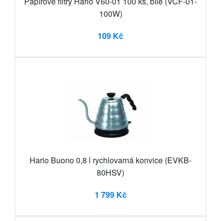
Papírové filtry Hario V60-01 100 ks, bílé (VCF-01-
100W)
109 Kč
Hario Buono 0,8 l rychlovarná konvice (EVKB-
80HSV)
1 799 Kč