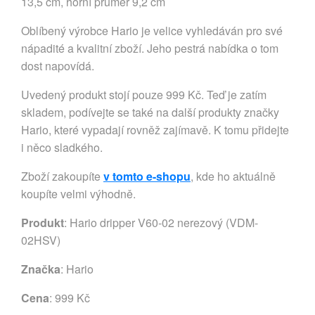
13,5 cm, horní průměr 9,2 cm
Oblíbený výrobce Hario je velice vyhledáván pro své
nápadité a kvalitní zboží. Jeho pestrá nabídka o tom
dost napovídá.
Uvedený produkt stojí pouze 999 Kč. Teď je zatím
skladem, podívejte se také na další produkty značky
Hario, které vypadají rovněž zajímavě. K tomu přidejte
i něco sladkého.
Zboží zakoupíte
v tomto e-shopu
, kde ho aktuálně
koupíte velmi výhodně.
Produkt
: Hario dripper V60-02 nerezový (VDM-
02HSV)
Značka
:
Hario
Cena
: 999 Kč