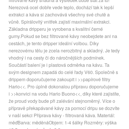
filtrované kávy snadná a výsledek bude stát za to!
Nerezová ocel dobře vede teplo, dochází tak k lepší
extrakci a káva si zachovává všechny své chutě a
vůně. Spirálovitý vnitřek zajistí maximální extrakci.
Základna dripperu je vyrobena s kvalitní černé
gumy.Pokud se bez filtrované kávy neobejdete ani na
cestách, je tento dripper ideální volbou. Díky
nerezovému tělu je zcela nerozbitný a skladný. Je tedy
vhodný i na cesty či do náročnějších podmínek.
Součástí balení je i plastová odměrka na kávu. Ta
svým designem zapadá do celé řady V60. Společně s
drippem doporučujeme zakoupit i >>papírové filtry
Hario<<. Pro úplně dokonalou přípravu doporučujeme
i >>konvici na vodu Hario Buono<<, díky které zajistíte,
že proud vody bude při zalévání stejnoměrný. Více o
přípravě překapávané kávy za pomocí dripu se dozvíte
v naší sekci Příprava kávy - filtrovaná káva. Materiál:
měďBarva: měděnáObjem: 1-4 šálky Rozměry: výška