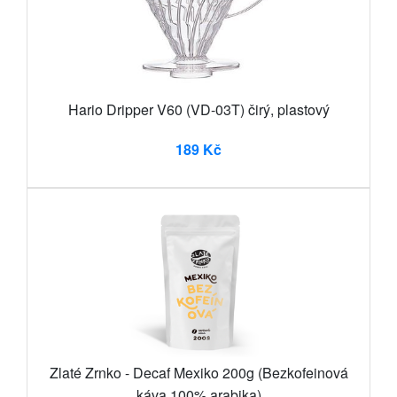
Hario Dripper V60 (VD-03T) čirý, plastový
189 Kč
Zlaté Zrnko - Decaf Mexiko 200g (Bezkofeinová
káva 100% arabika)