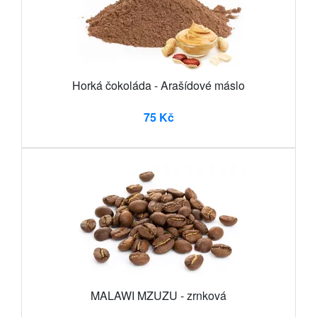
Horká čokoláda - Arašídové máslo
75 Kč
MALAWI MZUZU - zrnková