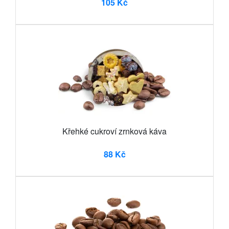
105 Kč
Křehké cukroví zrnková káva
88 Kč