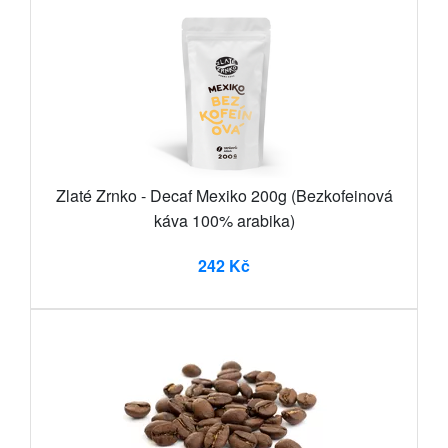
Zlaté Zrnko - Decaf Mexiko 200g (Bezkofeinová
káva 100% arabika)
242 Kč