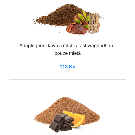
Adaptogenní káva s reishi a ashwagandhou -
pouze mletá
113 Kč