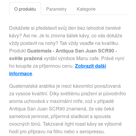
O produktu
Parametry
Kategorie
Dokážete si představit svůj den bez lahodné čerstvé
kávy? Asi ne. Je to zrovna šálek kávy, co vás dokáže
vždy postavit na nohy? Tak vždy vsaďte na kvalitku.
Produkt
Guatemala - Antiqua San Juan SCR90 -
světle pražená
vyrábí výrobce Manu cafe. Právě nyní
ho koupíte za příjemnou cenu.
Zobrazit další
informace
.
Guatemalská arabika je mezi kávomilci považovaná
za vysoce kvalitní. Díky světlému pražení si původního
aroma uchovává v maximální míře, což v případě
Antiqua San Juan SCR90 znamená, že vás čeká
sametová jemnost, příjemná sladkost a spousta
ovocných tónů. Takzvané light roast kávy se výborně
hodí pro přípravu na filtru nebo v aeropressu.