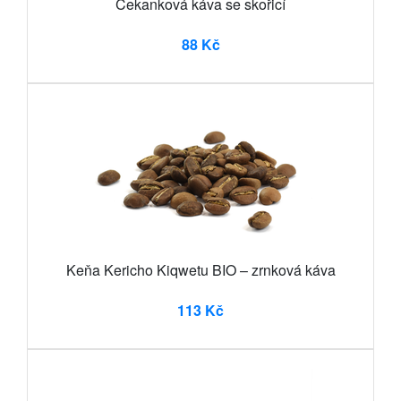
Čekanková káva se skořicí
88 Kč
Keňa Kericho Kiqwetu BIO – zrnková káva
113 Kč