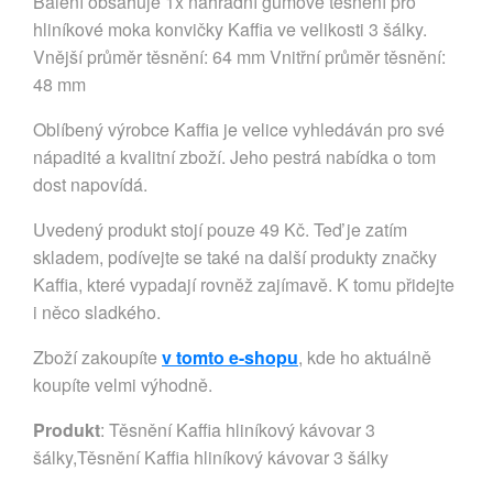
Balení obsahuje 1x náhradní gumové těsnění pro
hliníkové moka konvičky Kaffia ve velikosti 3 šálky.
Vnější průměr těsnění: 64 mm Vnitřní průměr těsnění:
48 mm
Oblíbený výrobce Kaffia je velice vyhledáván pro své
nápadité a kvalitní zboží. Jeho pestrá nabídka o tom
dost napovídá.
Uvedený produkt stojí pouze 49 Kč. Teď je zatím
skladem, podívejte se také na další produkty značky
Kaffia, které vypadají rovněž zajímavě. K tomu přidejte
i něco sladkého.
Zboží zakoupíte
v tomto e-shopu
, kde ho aktuálně
koupíte velmi výhodně.
Produkt
: Těsnění Kaffia hliníkový kávovar 3
šálky,Těsnění Kaffia hliníkový kávovar 3 šálky