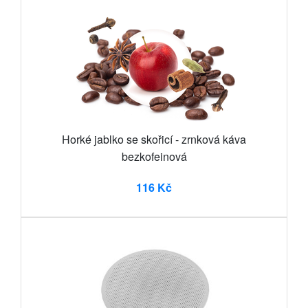
Horké jablko se skořicí - zrnková káva
bezkofeinová
116 Kč