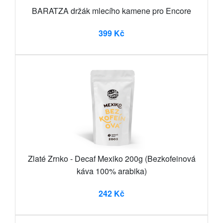
BARATZA držák mlecího kamene pro Encore
399 Kč
Zlaté Zrnko - Decaf Mexiko 200g (Bezkofeinová
káva 100% arabika)
242 Kč