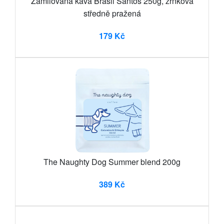
Zamilovaná káva Brasil Santos 250g, zrnková
středně pražená
179 Kč
The Naughty Dog Summer blend 200g
389 Kč