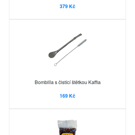
379 Kč
Bombilla s čistící štětkou Kaffia
169 Kč