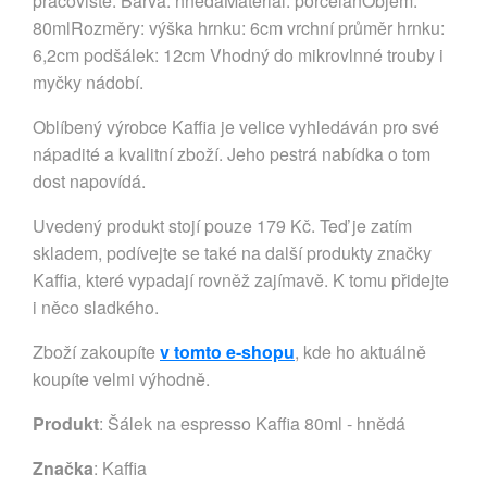
pracoviště. Barva: hnědáMateriál: porcelánObjem:
80mlRozměry: výška hrnku: 6cm vrchní průměr hrnku:
6,2cm podšálek: 12cm Vhodný do mikrovlnné trouby i
myčky nádobí.
Oblíbený výrobce Kaffia je velice vyhledáván pro své
nápadité a kvalitní zboží. Jeho pestrá nabídka o tom
dost napovídá.
Uvedený produkt stojí pouze 179 Kč. Teď je zatím
skladem, podívejte se také na další produkty značky
Kaffia, které vypadají rovněž zajímavě. K tomu přidejte
i něco sladkého.
Zboží zakoupíte
v tomto e-shopu
, kde ho aktuálně
koupíte velmi výhodně.
Produkt
: Šálek na espresso Kaffia 80ml - hnědá
Značka
:
Kaffia