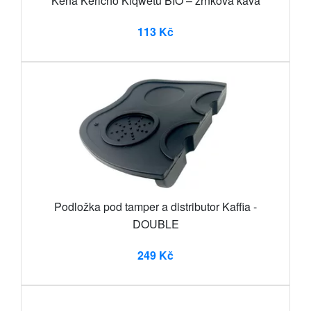
Keňa Kericho Kiqwetu BIO – zrnková káva
113 Kč
Podložka pod tamper a distributor Kaffia -
DOUBLE
249 Kč