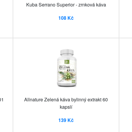
Kuba Serrano Superior - zrnková káva
108 Kč
01
Allnature Zelená káva bylinný extrakt 60
kapslí
139 Kč