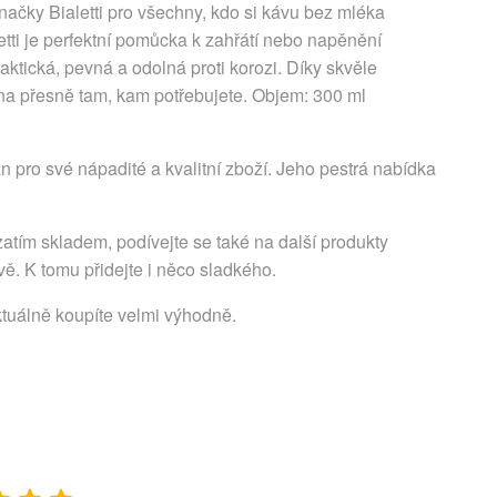
načky Bialetti pro všechny, kdo si kávu bez mléka
tti je perfektní pomůcka k zahřátí nebo napěnění
ktická, pevná a odolná proti korozi. Díky skvěle
a přesně tam, kam potřebujete. Objem: 300 ml
n pro své nápadité a kvalitní zboží. Jeho pestrá nabídka
atím skladem, podívejte se také na další produkty
vě. K tomu přidejte i něco sladkého.
ktuálně koupíte velmi výhodně.