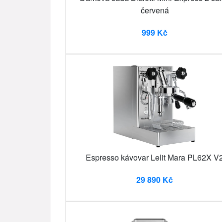
červená
999 Kč
Espresso kávovar Lelit Mara PL62X V
29 890 Kč