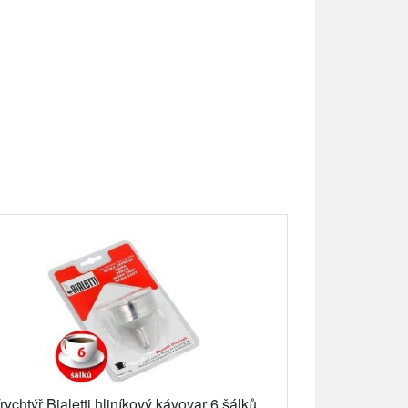
rychtýř Bialetti hliníkový kávovar 6 šálků