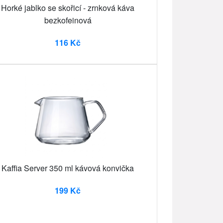
Horké jablko se skořicí - zrnková káva
bezkofeinová
116 Kč
Kaffia Server 350 ml kávová konvička
199 Kč