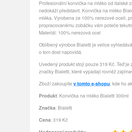
Profesionální konvička na mléko od italské z
nedokáží představit. Konvička na mléko Biale
mléka. Vyrobena ze 100% nerezové oceli, pra
propracovanému zobáčku vám poteče tekutin
Materiál: 100% nerezová ocel
Oblíbený výrobce Bialetti je velice vyhledává
o tom dost napovídá.
Uvedený produkt stojí pouze 319 Kč. Teď je z
značky Bialetti, které vypadají rovněž zajíma
Zboží zakoupíte
v tomto e-shopu
, kde ho a
Produkt
: Konvička na mléko Bialetti 300ml
Značka
:
Bialetti
Cena
: 319 Kč
Hodnocení produktu
: