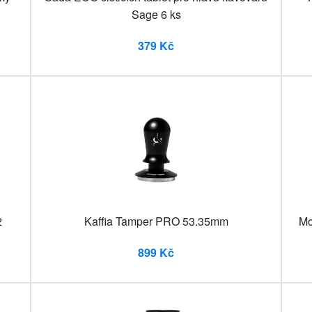
Sage 6 ks
379 Kč
2
Kaffia Tamper PRO 53.35mm
Mo
899 Kč