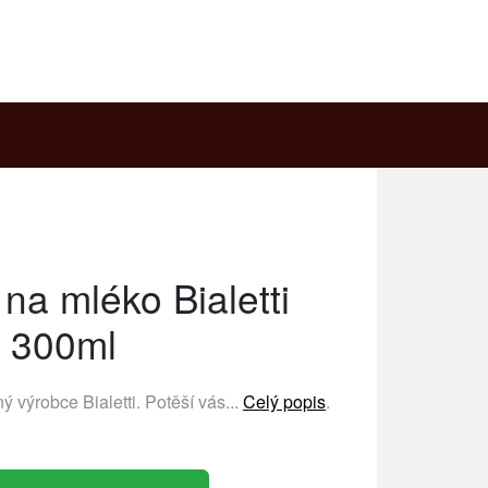
na mléko Bialetti
300ml
ený výrobce
Bialetti
. Potěší vás...
Celý popis
.