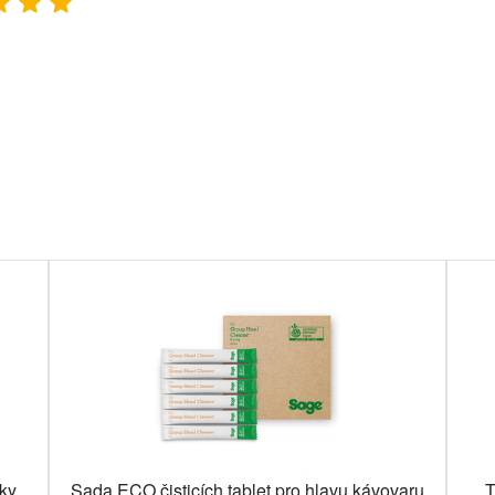
lky
Sada ECO čisticích tablet pro hlavu kávovaru
T