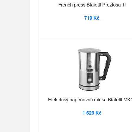
French press Bialetti Preziosa 1l
719 Kč
Elektrický napěňovač mléka Bialetti MK
1 629 Kč