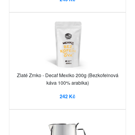
Zlaté Zrnko - Decaf Mexiko 200g (Bezkofeinová
káva 100% arabika)
242 Kč