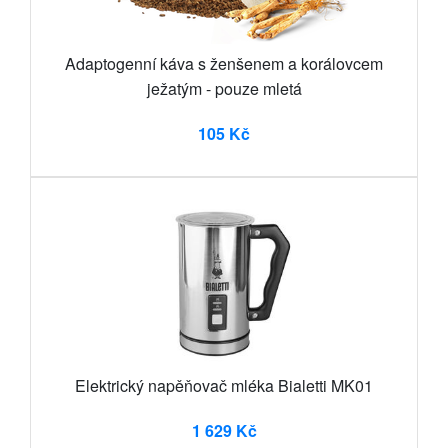
Adaptogenní káva s ženšenem a korálovcem
ježatým - pouze mletá
105 Kč
Elektrický napěňovač mléka Bialetti MK01
1 629 Kč