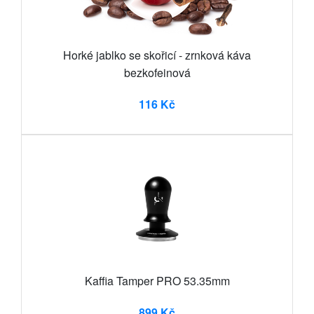
Horké jablko se skořicí - zrnková káva
bezkofeinová
116 Kč
Kaffia Tamper PRO 53.35mm
899 Kč