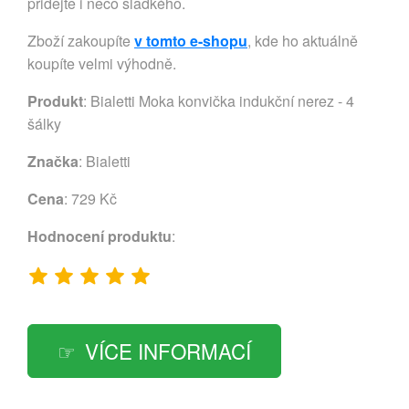
přidejte i něco sladkého.
Zboží zakoupíte
v tomto e-shopu
, kde ho aktuálně
koupíte velmi výhodně.
Produkt
: Bialetti Moka konvička indukční nerez - 4
šálky
Značka
:
Bialetti
Cena
: 729 Kč
Hodnocení produktu
:
VÍCE INFORMACÍ