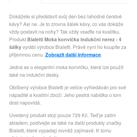
Dokážete si představit svůj den bez lahodné čerstvé
kávy? Asi ne. Je to zrovna šálek kávy, co vás dokáže
vždy postavit na nohy? Tak vždy vsaďte na kvalitku.
Produkt
Bialetti Moka konvička indukční nerez - 4
šálky
vyrábí výrobce Bialetti. Právě nyní ho koupíte za
příjemnou cenu.
Zobrazit další informace
.
Jedná se o elegantní moka konvičku, která lze použít
také na indukční desky.
Oblíbený výrobce Bialetti je velice vyhledáván pro své
nápadité a kvalitní zboží. Jeho pestrá nabídka o tom
dost napovídá.
Uvedený produkt stojí pouze 729 Kč. Teď je zatím
skladem, podívejte se také na další produkty značky
Bialetti, které vypadají rovněž zajímavě. K tomu