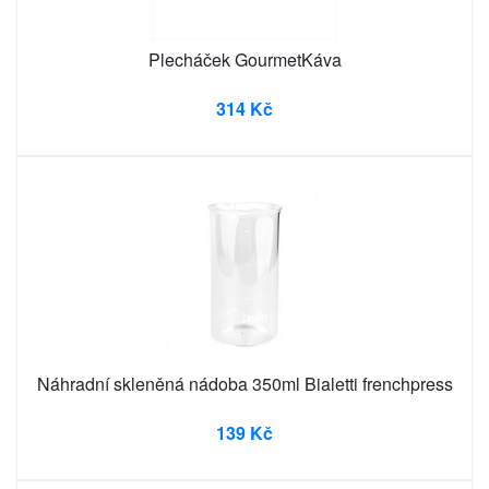
Plecháček GourmetKáva
314 Kč
Náhradní skleněná nádoba 350ml Bialetti frenchpress
139 Kč