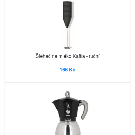
Šlehač na mléko Kaffia - ruční
166 Kč