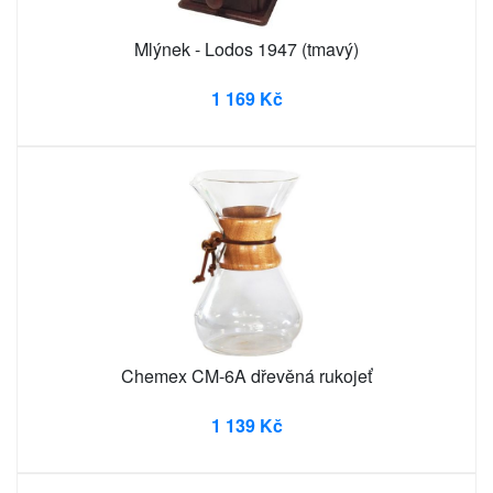
Mlýnek - Lodos 1947 (tmavý)
1 169 Kč
Chemex CM-6A dřevěná rukojeť
1 139 Kč