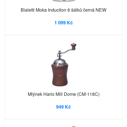
Bialetti Moka Induction 6 šálků černá NEW
1 099 Kč
Mlýnek Hario Mill Dome (CM-118C)
949 Kč