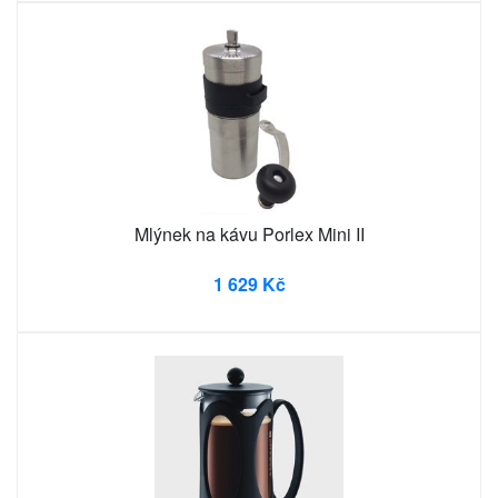
Mlýnek na kávu Porlex Mini II
1 629 Kč