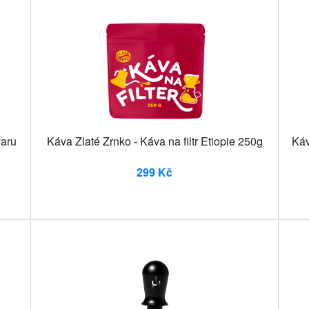
varu
Káva Zlaté Zrnko - Káva na filtr Etiopie 250g
Káv
299 Kč