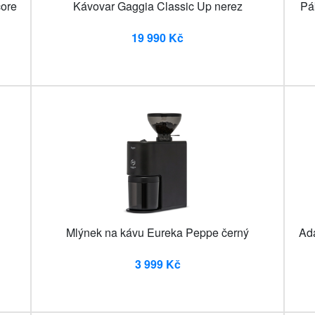
ore
Kávovar Gaggia Classic Up nerez
Pá
19 990 Kč
Mlýnek na kávu Eureka Peppe černý
Ad
3 999 Kč