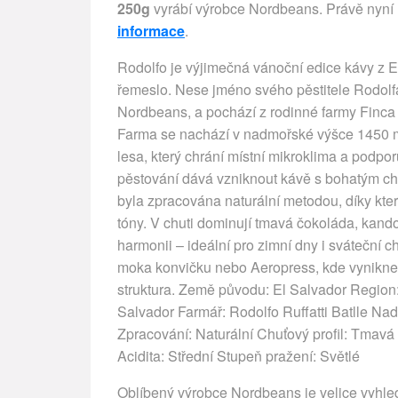
250g
vyrábí výrobce Nordbeans. Právě nyní 
informace
.
Rodolfo je výjimečná vánoční edice kávy z El 
řemeslo. Nese jméno svého pěstitele Rodolfa
Nordbeans, a pochází z rodinné farmy Finca 
Farma se nachází v nadmořské výšce 1450 m 
lesa, který chrání místní mikroklima a podp
pěstování dává vzniknout kávě s bohatým ch
byla zpracována naturální metodou, díky kter
tóny. V chuti dominují tmavá čokoláda, kand
harmonii – ideální pro zimní dny i sváteční ch
moka konvičku nebo Aeropress, kde vynikne
struktura. Země původu: El Salvador Region
Salvador Farmář: Rodolfo Ruffatti Batlle N
Zpracování: Naturální Chuťový profil: Tmav
Acidita: Střední Stupeň pražení: Světlé
Oblíbený výrobce Nordbeans je velice vyhled