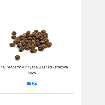
ňa Peaberry Kirinyaga washed - zrnková
káva
85 Kč