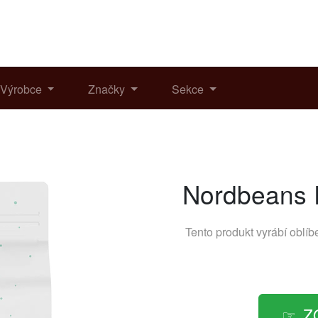
Výrobce
Značky
Sekce
Nordbeans 
Tento produkt vyrábí oblí
Z