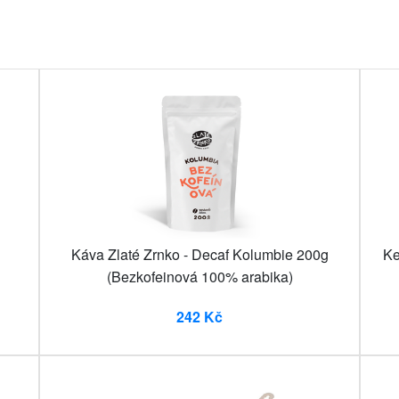
Káva Zlaté Zrnko - Decaf Kolumbie 200g
Ke
(Bezkofeinová 100% arabika)
242 Kč