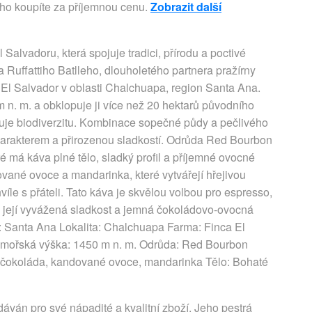
ho koupíte za příjemnou cenu.
Zobrazit další
Salvadoru, která spojuje tradici, přírodu a poctivé
 Ruffattiho Batlleho, dlouholetého partnera pražírny
El Salvador v oblasti Chalchuapa, region Santa Ana.
n. m. a obklopuje ji více než 20 hektarů původního
oruje biodiverzitu. Kombinace sopečné půdy a pečlivého
arakterem a přirozenou sladkostí. Odrůda Red Bourbon
é má káva plné tělo, sladký profil a příjemné ovocné
ované ovoce a mandarinka, které vytvářejí hřejivou
víle s přáteli. Tato káva je skvělou volbou pro espresso,
 její vyvážená sladkost a jemná čokoládovo-ovocná
: Santa Ana Lokalita: Chalchuapa Farma: Finca El
admořská výška: 1450 m n. m. Odrůda: Red Bourbon
á čokoláda, kandované ovoce, mandarinka Tělo: Bohaté
áván pro své nápadité a kvalitní zboží. Jeho pestrá