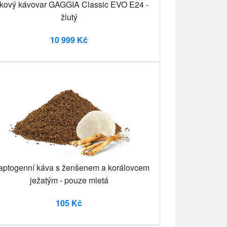
kový kávovar GAGGIA Classic EVO E24 -
žlutý
10 999 Kč
aptogenní káva s ženšenem a korálovcem
ježatým - pouze mletá
105 Kč