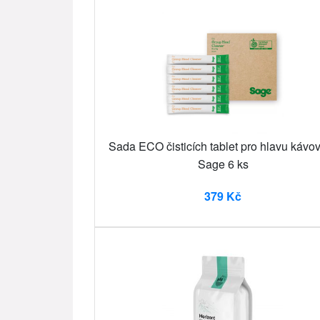
Sada ECO čisticích tablet pro hlavu kávo
Sage 6 ks
379 Kč