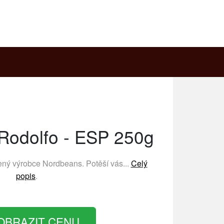
Rodolfo - ESP 250g
bený výrobce
Nordbeans
. Potěší vás...
Celý
popis
.
OBRAZIT CENU