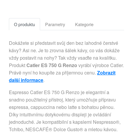
O produktu
Parametry
Kategorie
Dokážete si představit svůj den bez lahodné čerstvé
kávy? Asi ne. Je to zrovna šálek kávy, co vás dokáže
vždy postavit na nohy? Tak vždy vsaďte na kvalitku.
Produkt
Catler ES 750 G Renzo
vyrábí výrobce Catler.
Právě nyní ho koupíte za příjemnou cenu.
Zobrazit
další informace
.
Espresso Catler ES 750 G Renzo je elegantní a
snadno použitelný přístroj, který umožňuje přípravu
espressa, cappuccina nebo latte s bohatou pěnou.
Díky intuitivnímu dotykovému displeji je ovládání
jednoduché. Je kompatibilní s kapslemi Nespresso®,
Tchibo, NESCAFÉ® Dolce Gusto® a mletou kávou.