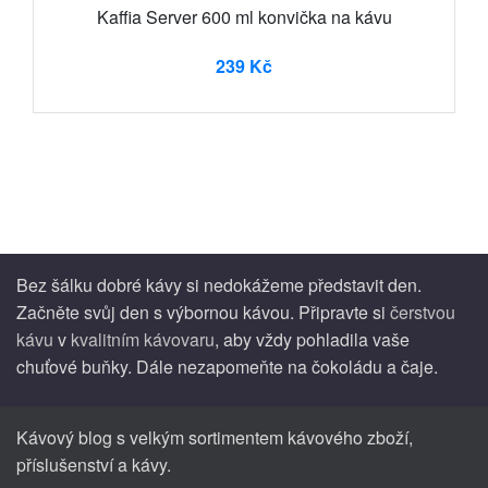
Kaffia Server 600 ml konvička na kávu
239 Kč
Bez šálku dobré kávy si nedokážeme představit den.
Začněte svůj den s výbornou kávou. Připravte si
čerstvou
kávu
v
kvalitním kávovaru
, aby vždy pohladila vaše
chuťové buňky. Dále nezapomeňte na čokoládu a čaje.
Kávový blog s velkým sortimentem kávového zboží,
příslušenství a kávy.