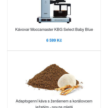
Kávovar Moccamaster KBG Select Baby Blue
6 599 Kč
Adaptogenní káva s ženšenem a korálovcem
ježatým - pouze mletá