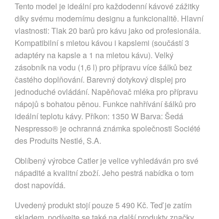
Tento model je ideální pro každodenní kávové zážitky
díky svému modernímu designu a funkcionalitě. Hlavní
vlastnosti: Tlak 20 barů pro kávu jako od profesionála.
Kompatibilní s mletou kávou i kapslemi (součástí 3
adaptéry na kapsle a 1 na mletou kávu). Velký
zásobník na vodu (1,6 l) pro přípravu více šálků bez
častého doplňování. Barevný dotykový displej pro
jednoduché ovládání. Napěňovač mléka pro přípravu
nápojů s bohatou pěnou. Funkce nahřívání šálků pro
ideální teplotu kávy. Příkon: 1350 W Barva: Šedá
Nespresso® je ochranná známka společnosti Société
des Produits Nestlé, S.A.
Oblíbený výrobce Catler je velice vyhledáván pro své
nápadité a kvalitní zboží. Jeho pestrá nabídka o tom
dost napovídá.
Uvedený produkt stojí pouze 5 490 Kč. Teď je zatím
skladem, podívejte se také na další produkty značky