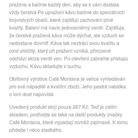
pražíme a balíme každý den, aby se k vám dostala
vždy čerstvá Po upražení kávu balíme do speciálních
trojvrstvých obalů, které zajišťují zachování plné
kvality. Balení má navíc jednosměrný ventil. Zajišťuje,
že čerstvě pražená káva může dýchat, ale vzduch se
nedostane dovnitř. Káva tak neztrácí svou kvalitu a
oxid uhličitý, který při pražení vzniká, přirozeně
odchází skrze ventil ven. Po otevření zabraňte přístupu
vzduchu. Kávu skladujte v suchu.
Oblíbený výrobce Café Montana je velice vyhledáván
pro své nápadité a kvalitní zboží. Jeho pestrá nabídka
o tom dost napovídá.
Uvedený produkt stojí pouze 267 Kč. Teď je zatím
skladem, podívejte se také na další produkty značky
Café Montana, které vypadají rovněž zajímavě. K tomu
přidejte i něco sladkého.