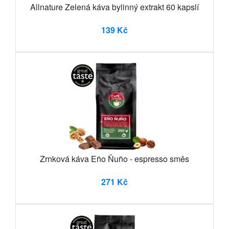
Allnature Zelená káva bylinný extrakt 60 kapslí
139 Kč
Zrnková káva Eño Ñuño - espresso směs
271 Kč