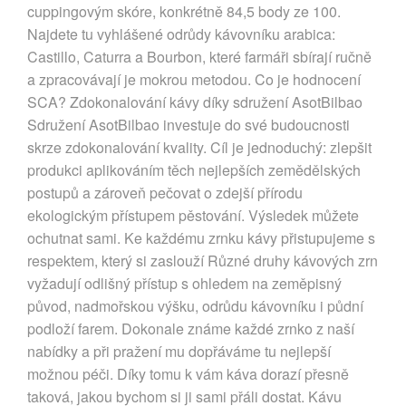
cuppingovým skóre, konkrétně 84,5 body ze 100.
Najdete tu vyhlášené odrůdy kávovníku arabica:
Castillo, Caturra a Bourbon, které farmáři sbírají ručně
a zpracovávají je mokrou metodou. Co je hodnocení
SCA? Zdokonalování kávy díky sdružení AsotBilbao
Sdružení AsotBilbao investuje do své budoucnosti
skrze zdokonalování kvality. Cíl je jednoduchý: zlepšit
produkci aplikováním těch nejlepších zemědělských
postupů a zároveň pečovat o zdejší přírodu
ekologickým přístupem pěstování. Výsledek můžete
ochutnat sami. Ke každému zrnku kávy přistupujeme s
respektem, který si zaslouží Různé druhy kávových zrn
vyžadují odlišný přístup s ohledem na zeměpisný
původ, nadmořskou výšku, odrůdu kávovníku i půdní
podloží farem. Dokonale známe každé zrnko z naší
nabídky a při pražení mu dopřáváme tu nejlepší
možnou péči. Díky tomu k vám káva dorazí přesně
taková, jakou bychom si ji sami přáli dostat. Kávu