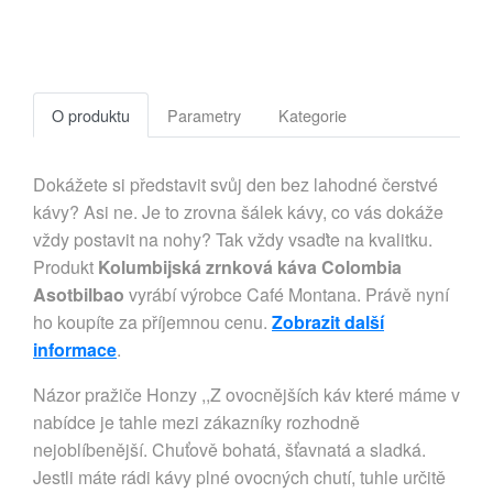
O produktu
Parametry
Kategorie
Dokážete si představit svůj den bez lahodné čerstvé
kávy? Asi ne. Je to zrovna šálek kávy, co vás dokáže
vždy postavit na nohy? Tak vždy vsaďte na kvalitku.
Produkt
Kolumbijská zrnková káva Colombia
Asotbilbao
vyrábí výrobce Café Montana. Právě nyní
ho koupíte za příjemnou cenu.
Zobrazit další
informace
.
Názor pražiče Honzy ,,Z ovocnějších káv které máme v
nabídce je tahle mezi zákazníky rozhodně
nejoblíbenější. Chuťově bohatá, šťavnatá a sladká.
Jestli máte rádi kávy plné ovocných chutí, tuhle určitě