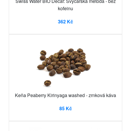
Swiss Water BIO Decaf: Švýcarská metoda - bez
kofeinu
362 Kč
Keňa Peaberry Kirinyaga washed - zrnková káva
85 Kč