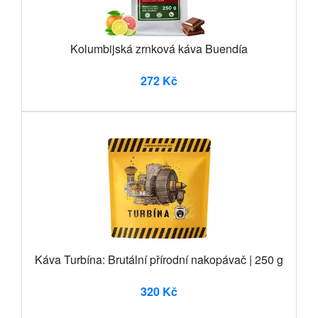
Kolumbijská zrnková káva Buendía
272 Kč
Káva Turbína: Brutální přírodní nakopávač | 250 g
320 Kč