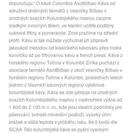
doporučuju.” O kávě Colombia Asotbilbao Káva od
sdružení drobných farmářů z vesničky Bilbao v
úrodných svazích Kolumbijského masivu zaujme
sladkým ovocným tělem, ve kterém ucítíte podtóny
cukrové třtiny a pomeranče. Zrna pražíme na střední
profil. Kávu si tak můžete vychutnat při přípravě
jakoukoli metodou od klasického kávovaru přes moka
konvičku až po filtrovanou kávu a french press. Káva z
horského regionu Tolima v Kolumbii Zrnka pochází z
asociace farmářů AsotBilbao z okolí vesničky Bilbao v
horském regionu Tolima v Kolumbii, posledních letech
jedním z hlavních kávových regionů výběrové
kolumbijské kávy. Káva se zde pěstuje na úrodných
svazích Kolumbijského masivu v nadmořské výšce od
1 800 do 2 100 m n. m., kde jsou ideální podmínky pro
pěstování: bohaté minerální podloží, vysoký úhrn
srážek a stálá teplota v průběhu roku. 84,5 bodů dle
SCAA Tato kolumbijská káva se pyšní vysokým