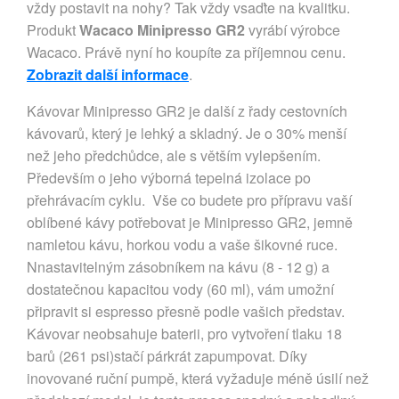
vždy postavit na nohy? Tak vždy vsaďte na kvalitku.
Produkt
Wacaco Minipresso GR2
vyrábí výrobce
Wacaco. Právě nyní ho koupíte za příjemnou cenu.
Zobrazit další informace
.
Kávovar Minipresso GR2 je další z řady cestovních
kávovarů, který je lehký a skladný. Je o 30% menší
než jeho předchůdce, ale s větším vylepšením.
Především o jeho výborná tepelná izolace po
přehrávacím cyklu. Vše co budete pro přípravu vaší
oblíbené kávy potřebovat je Minipresso GR2, jemně
namletou kávu, horkou vodu a vaše šikovné ruce.
Nnastavitelným zásobníkem na kávu (8 - 12 g) a
dostatečnou kapacitou vody (60 ml), vám umožní
připravit si espresso přesně podle vašich představ.
Kávovar neobsahuje baterii, pro vytvoření tlaku 18
barů (261 psi)stačí párkrát zapumpovat. Díky
inovované ruční pumpě, která vyžaduje méně úsilí než