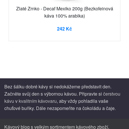
Zlaté Zrnko - Decaf Mexiko 200g (Bezkofeinová
káva 100% arabika)
242 Kč
Bez šálku dobré kávy si nedokážeme představit den.
Začněte svůj den s výbornou kávou. Připravte si
čerstvou
kávu
v
kvalitním kávovaru
, aby vždy pohladila vaše
chuťové buňky. Dále nezapomeňte na čokoládu a čaje.
Kávový blog s velkým sortimentem kávového zboží,