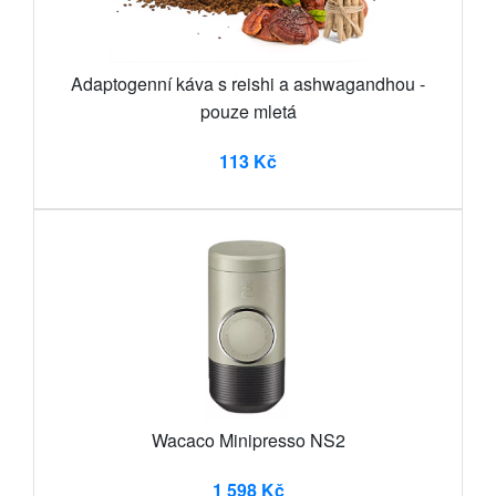
Adaptogenní káva s reishi a ashwagandhou -
pouze mletá
113 Kč
Wacaco Minipresso NS2
1 598 Kč