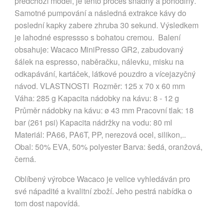
předchozí model, je tento proces snadný a pohodlný.
Samotné pumpování a následná extrakce kávy do
poslední kapky zabere zhruba 30 sekund. Výsledkem
je lahodné espressso s bohatou cremou. Balení
obsahuje: Wacaco MiniPresso GR2, zabudovaný
šálek na espresso, naběračku, nálevku, misku na
odkapávání, kartáček, látkové pouzdro a vícejazyčný
návod. VLASTNOSTI Rozměr: 125 x 70 x 60 mm
Váha: 285 g Kapacita nádobky na kávu: 8 - 12 g
Průměr nádobky na kávu: ø 43 mm Pracovní tlak: 18
bar (261 psi) Kapacita nádržky na vodu: 80 ml
Materiál: PA66, PA6T, PP, nerezová ocel, silikon,..
Obal: 50% EVA, 50% polyester Barva: šedá, oranžová,
černá.
Oblíbený výrobce Wacaco je velice vyhledáván pro
své nápadité a kvalitní zboží. Jeho pestrá nabídka o
tom dost napovídá.