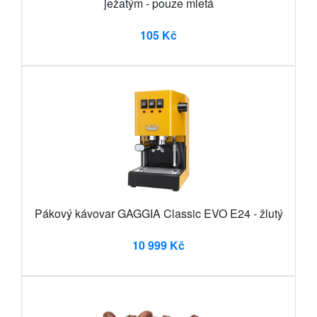
ježatým - pouze mletá
105 Kč
Pákový kávovar GAGGIA Classic EVO E24 - žlutý
10 999 Kč