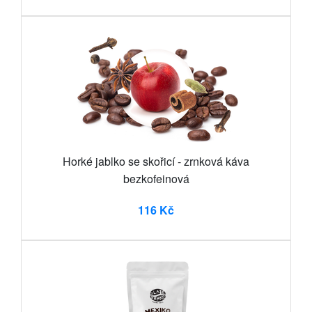
Horké jablko se skořicí - zrnková káva
bezkofeinová
116 Kč