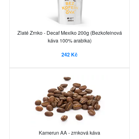
Zlaté Zrnko - Decaf Mexiko 200g (Bezkofeinová
káva 100% arabika)
242 Kč
Kamerun AA - zrnková káva