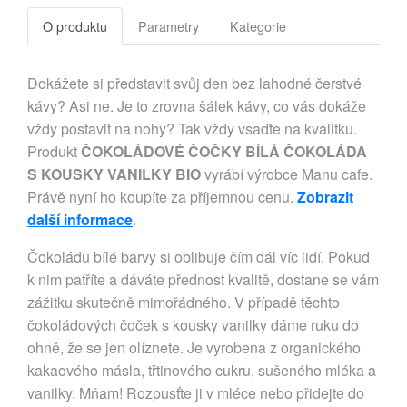
O produktu
Parametry
Kategorie
Dokážete si představit svůj den bez lahodné čerstvé
kávy? Asi ne. Je to zrovna šálek kávy, co vás dokáže
vždy postavit na nohy? Tak vždy vsaďte na kvalitku.
Produkt
ČOKOLÁDOVÉ ČOČKY BÍLÁ ČOKOLÁDA
S KOUSKY VANILKY BIO
vyrábí výrobce Manu cafe.
Právě nyní ho koupíte za příjemnou cenu.
Zobrazit
další informace
.
Čokoládu bílé barvy si oblibuje čím dál víc lidí. Pokud
k nim patříte a dáváte přednost kvalitě, dostane se vám
zážitku skutečně mimořádného. V případě těchto
čokoládových čoček s kousky vanilky dáme ruku do
ohně, že se jen olíznete. Je vyrobena z organického
kakaového másla, třtinového cukru, sušeného mléka a
vanilky. Mňam! Rozpusťte ji v mléce nebo přidejte do