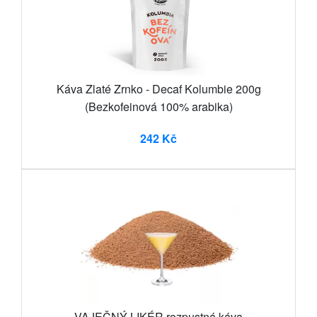
Káva Zlaté Zrnko - Decaf Kolumbie 200g
(Bezkofeinová 100% arabika)
242 Kč
VAJEČNÝ LIKÉR rozpustná káva