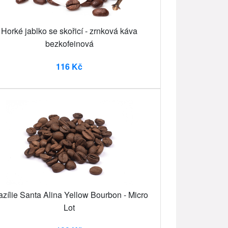
Horké jablko se skořicí - zrnková káva
bezkofeinová
116 Kč
azílie Santa Alina Yellow Bourbon - Micro
Lot