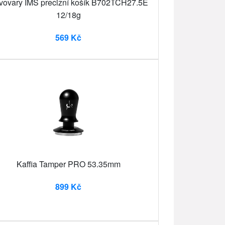
vovary IMS precizní košík B702TCH27.5E
12/18g
569 Kč
Kaffia Tamper PRO 53.35mm
899 Kč