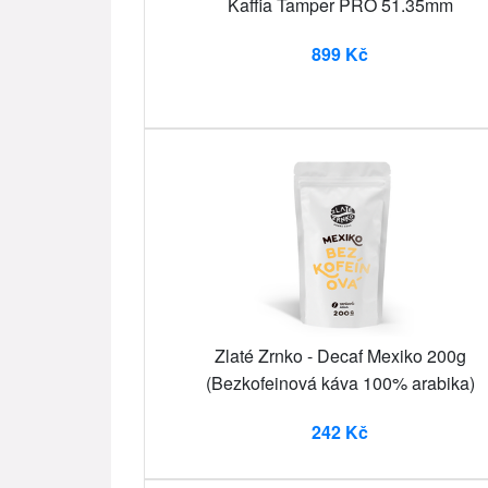
Kaffia Tamper PRO 51.35mm
899 Kč
Zlaté Zrnko - Decaf Mexiko 200g
(Bezkofeinová káva 100% arabika)
242 Kč