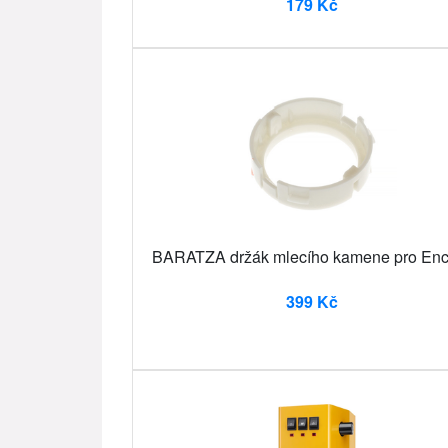
179 Kč
BARATZA držák mlecího kamene pro Enc
399 Kč