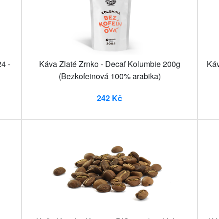
4 -
Káva Zlaté Zrnko - Decaf Kolumbie 200g
Káv
(Bezkofeinová 100% arabika)
242 Kč