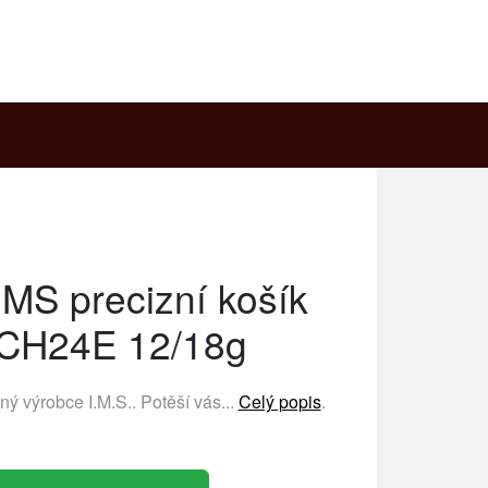
IMS precizní košík
CH24E 12/18g
ený výrobce
I.M.S.
. Potěší vás...
Celý popis
.