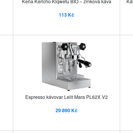
Keňa Kericho Kiqwetu BIO – zrnková káva
Ká
113 Kč
Espresso kávovar Lelit Mara PL62X V2
29 890 Kč