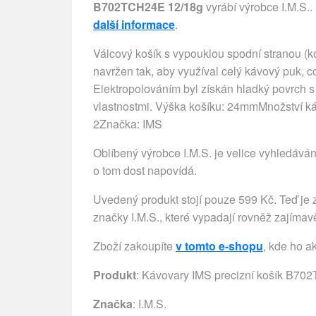
B702TCH24E 12/18g
vyrábí výrobce I.M.S..
další informace
.
Válcový košík s vypouklou spodní stranou (ko
navržen tak, aby využíval celý kávový puk, c
Elektropolováním byl získán hladký povrch 
vlastnostmi. Výška košíku: 24mmMnožství ká
2Značka: IMS
Oblíbený výrobce I.M.S. je velice vyhledáván
o tom dost napovídá.
Uvedený produkt stojí pouze 599 Kč. Teď je z
značky I.M.S., které vypadají rovněž zajímav
Zboží zakoupíte
v tomto e-shopu
, kde ho a
Produkt
: Kávovary IMS precizní košík B7
Značka
:
I.M.S.