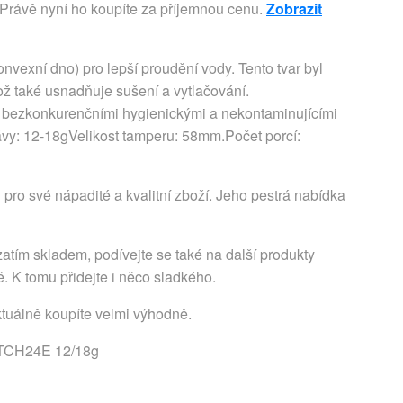
 Právě nyní ho koupíte za příjemnou cenu.
Zobrazit
nvexní dno) pro lepší proudění vody. Tento tvar byl
ož také usnadňuje sušení a vytlačování.
s bezkonkurenčními hygienickými a nekontaminujícími
vy: 12-18gVelikost tamperu: 58mm.Počet porcí:
 pro své nápadité a kvalitní zboží. Jeho pestrá nabídka
atím skladem, podívejte se také na další produkty
ě. K tomu přidejte i něco sladkého.
ktuálně koupíte velmi výhodně.
02TCH24E 12/18g