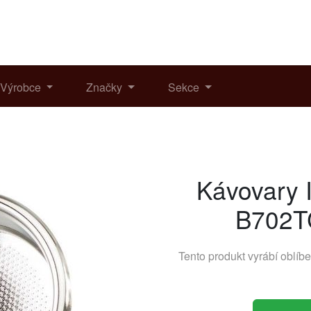
Výrobce
Značky
Sekce
Kávovary 
B702T
Tento produkt vyrábí oblíb