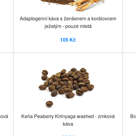
g
Adaptogenní káva s ženšenem a korálovcem
ježatým - pouze mletá
105 Kč
ková
Keňa Peaberry Kirinyaga washed - zrnková
Br
káva