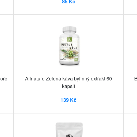
85 Kč
ore
Allnature Zelená káva bylinný extrakt 60
B
kapslí
139 Kč