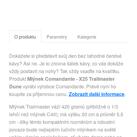
O produktu
Parametry
Kategorie
Dokážete si představit svůj den bez lahodné čerstvé
kávy? Asi ne. Je to zrovna šálek kávy, co vás dokáže
vždy postavit na nohy? Tak vždy vsaďte na kvalitku.
Produkt
Mlýnek Comandante - X25 Trailmaster
Dune
vyrábí výrobce Comandante. Právě nyní ho
koupíte za příjemnou cenu.
Zobrazit další informace
.
Mlýnek Trailmaster váží 420 gramů (přibližně o 1/3
lehčí než mlýnek C40); má výšku 20 cm a průměr 5,5
cm - díky těmto kompaktním rozměrům a robustní
povaze bude nejlepším ručním mlýnkem na světě