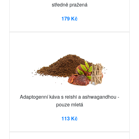
středně pražená
179 Kč
Adaptogenní káva s reishi a ashwagandhou -
pouze mletá
113 Kč