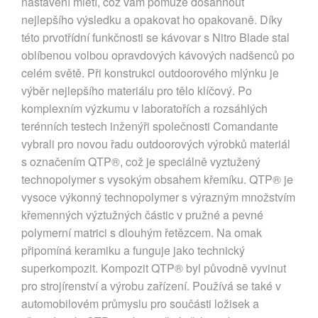
nastavení mletí, což vám pomůže dosáhnout
nejlepšího výsledku a opakovat ho opakovaně. Díky
této prvotřídní funkčnosti se kávovar s Nitro Blade stal
oblíbenou volbou opravdových kávových nadšenců po
celém světě. Při konstrukci outdoorového mlýnku je
výběr nejlepšího materiálu pro tělo klíčový. Po
komplexním výzkumu v laboratořích a rozsáhlých
terénních testech inženýři společnosti Comandante
vybrali pro novou řadu outdoorových výrobků materiál
s označením QTP®, což je speciálně vyztužený
technopolymer s vysokým obsahem křemíku. QTP® je
vysoce výkonný technopolymer s výrazným množstvím
křemenných výztužných částic v pružné a pevné
polymerní matrici s dlouhým řetězcem. Na omak
připomíná keramiku a funguje jako technický
superkompozit. Kompozit QTP® byl původně vyvinut
pro strojírenství a výrobu zařízení. Používá se také v
automobilovém průmyslu pro součásti ložisek a