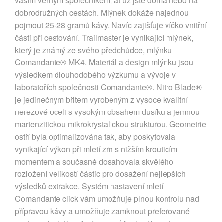
vaším věrným společníkem, ať už jste doma nebo na
dobrodružných cestách. Mlýnek dokáže najednou
pojmout 25-28 gramů kávy. Navíc zajišťuje víčko vnitřní
části při cestování. Trailmaster je vynikající mlýnek,
který je známý ze svého předchůdce, mlýnku
Comandante® MK4. Materiál a design mlýnku jsou
výsledkem dlouhodobého výzkumu a vývoje v
laboratořích společnosti Comandante®. Nitro Blade®
je jedinečným břitem vyrobeným z vysoce kvalitní
nerezové oceli s vysokým obsahem dusíku a jemnou
martenzitickou mikrokrystalickou strukturou. Geometrie
ostří byla optimalizována tak, aby poskytovala
vynikající výkon při mletí zrn s nižším krouticím
momentem a současně dosahovala skvělého
rozložení velikostí částic pro dosažení nejlepších
výsledků extrakce. Systém nastavení mletí
Comandante click vám umožňuje plnou kontrolu nad
přípravou kávy a umožňuje zamknout preferované