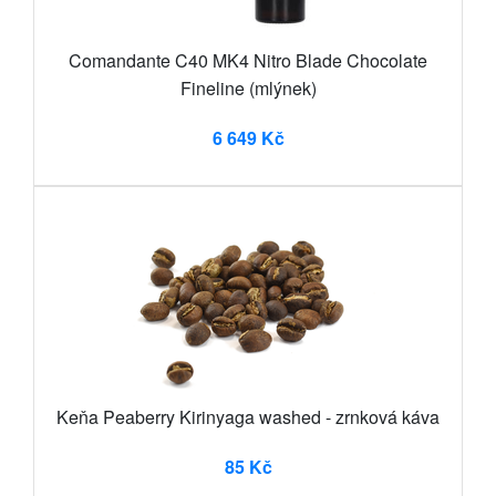
Comandante C40 MK4 Nitro Blade Chocolate
Fineline (mlýnek)
6 649 Kč
Keňa Peaberry Kirinyaga washed - zrnková káva
85 Kč