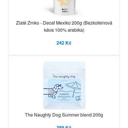
Zlaté Zrnko - Decaf Mexiko 200g (Bezkofeinová
káva 100% arabika)
242 Kč
The Naughty Dog Summer blend 200g
389 Kč