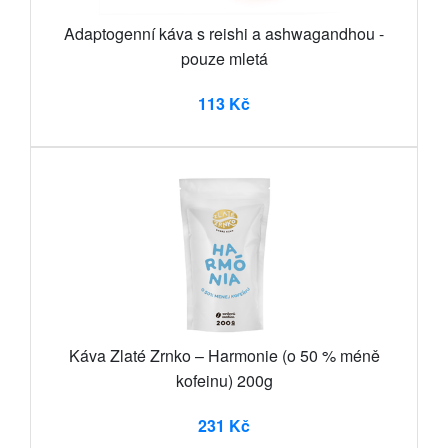
Adaptogenní káva s reishi a ashwagandhou -
pouze mletá
113 Kč
Káva Zlaté Zrnko – Harmonie (o 50 % méně
kofeinu) 200g
231 Kč