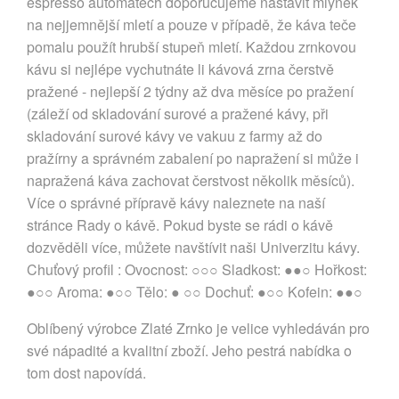
espresso automatech doporučujeme nastavit mlýnek
na nejjemnější mletí a pouze v případě, že káva teče
pomalu použít hrubší stupeň mletí. Každou zrnkovou
kávu si nejlépe vychutnáte li kávová zrna čerstvě
pražené - nejlepší 2 týdny až dva měsíce po pražení
(záleží od skladování surové a pražené kávy, při
skladování surové kávy ve vakuu z farmy až do
pražírny a správném zabalení po napražení si může i
napražená káva zachovat čerstvost několik měsíců).
Více o správné přípravě kávy naleznete na naší
stránce Rady o kávě. Pokud byste se rádi o kávě
dozvěděli více, můžete navštívit naši Univerzitu kávy.
Chuťový profil : Ovocnost: ○○○ Sladkost: ●●○ Hořkost:
●○○ Aroma: ●○○ Tělo: ● ○○ Dochuť: ●○○ Kofein: ●●○
Oblíbený výrobce Zlaté Zrnko je velice vyhledáván pro
své nápadité a kvalitní zboží. Jeho pestrá nabídka o
tom dost napovídá.