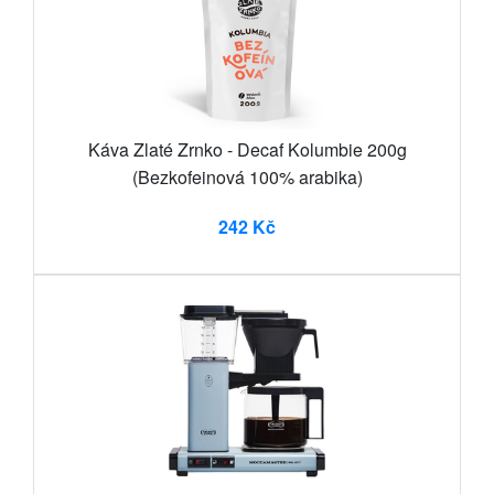
Káva Zlaté Zrnko - Decaf Kolumbie 200g
(Bezkofeinová 100% arabika)
242 Kč