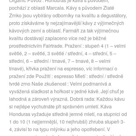
Organic Původ : Honduras je káva s původem,
pochází z oblasti Marcala. Kávy s původem Zlaté
Zrnko jsou vybírány odborníky na kvalitu a degustátory,
proto získáváme ty nejzajímavější kávy z výjimečných
kávových zemí a oblastí. Farmáři za tak výjimečnou
kvalitu dostávají zaplaceno více než je běžné
prostřednictvím Fairtrade. Pražení : stupeň 4 (1 – velmi
světlé, 2 – světlé, 3 světlé / střední, 4 – střední, 5 –
střední, 6 – střední / tmavé, 7 – tmavé, 8 – velmi
tmavé), křivka pražení na espresso, víc informací o
pražení zde Použití : espresso Mletí : střední / středně
tvrdé zrno Naše zkušenost : Velmi podmanivá a
vyvážená sladkost a hořkost v jedné kávě. Její chuť je
lahodná a zároveň výrazná. Dobrá rada: Každou kávu
si nejlépe vychutnáte při správném umletí. Káva
Honduras vyžaduje středně jemné mletí, na stupnici od
1 do 10 (1 nejjemnější, 10 nejhrubší) zhruba stupeň 3-
4, závisí to na typu mlýnku a jeho opotřebení. V