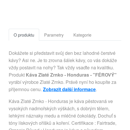
O produktu
Parametry
Kategorie
Dokážete si představit svůj den bez lahodné čerstvé
kávy? Asi ne. Je to zrovna šálek kávy, co vás dokáže
vždy postavit na nohy? Tak vždy vsaďte na kvalitku.
Produkt
Káva Zlaté Zrnko - Honduras - "FÉROVÝ"
vyrábí výrobce Zlaté Zrnko. Právě nyní ho koupíte za
příjemnou cenu.
Zobrazit další informace
.
Káva Zlaté Zrnko - Honduras je káva pěstovaná ve
vysokých nadmořských výškách, s dobrým tělem,
lehkými náznaky medu a mléčné čokolády. Dochuť s
tóny lískových oříšků a koření. Certifikace : Fairtrade,