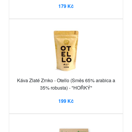
179 Kč
Káva Zlaté Zrnko - Otello (Směs 65% arabica a
35% robusta) - "HOŘKÝ"
199 Kč