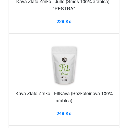
Káva Zlaté Zrnko - Julie (Směs 100% arabica) -
"PESTRÁ"
229 Kč
Káva Zlaté Zrnko - FitKáva (Bezkofeínová 100%
arabica)
249 Kč