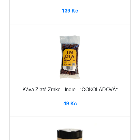
139 Kč
Káva Zlaté Zrnko - Indie - "ČOKOLÁDOVÁ"
49 Kč