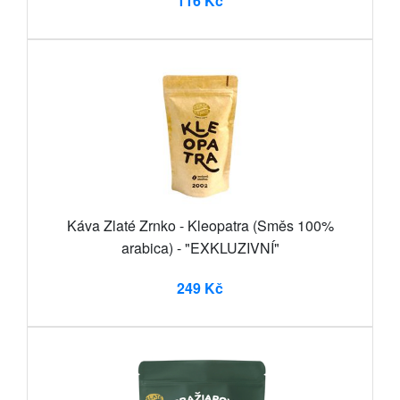
116 Kč
Káva Zlaté Zrnko - Kleopatra (Směs 100%
arabica) - "EXKLUZIVNÍ"
249 Kč