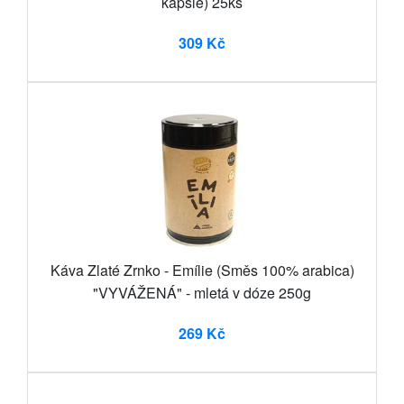
kapsle) 25ks
309 Kč
Káva Zlaté Zrnko - Emílie (Směs 100% arabica)
"VYVÁŽENÁ" - mletá v dóze 250g
269 Kč