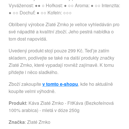
Vyváženost: ●● ○ Hořkost: ● ○○ Aroma: ● ○○ Intenzita:
● ○○ Dochuť: ● ○○ Kofein: ○○○
Oblíbený výrobce Zlaté Zrnko je velice vyhledáván pro
své nápadité a kvalitní zboží. Jeho pestrá nabídka o
tom dost napovídá.
Uvedený produkt stojí pouze 299 Kč. Teď je zatím
skladem, podívejte se také na další produkty značky
Zlaté Zrnko, které vypadají rovněž zajímavě. K tomu
přidejte i něco sladkého.
Zboží zakoupíte
v tomto e-shopu
, kde ho aktuálně
koupíte velmi výhodně.
Produkt
: Káva Zlaté Zrnko - FitKáva (Bezkofeínová
100% arabica) - mletá v dóze 250g
Značka
:
Zlaté Zrnko