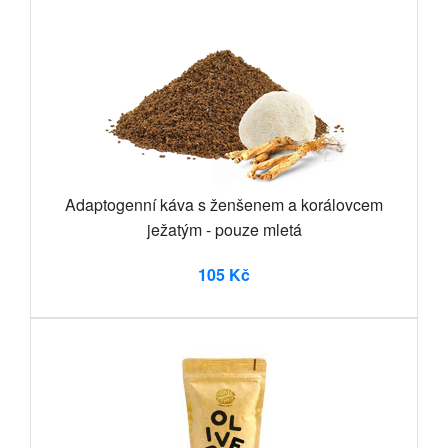
Adaptogenní káva s ženšenem a korálovcem
ježatým - pouze mletá
105 Kč