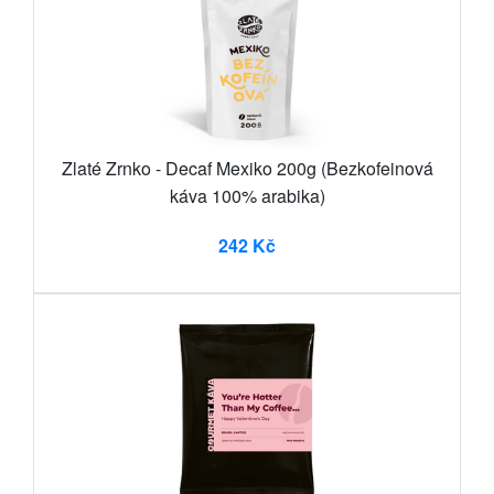
Zlaté Zrnko - Decaf Mexiko 200g (Bezkofeinová
káva 100% arabika)
242 Kč