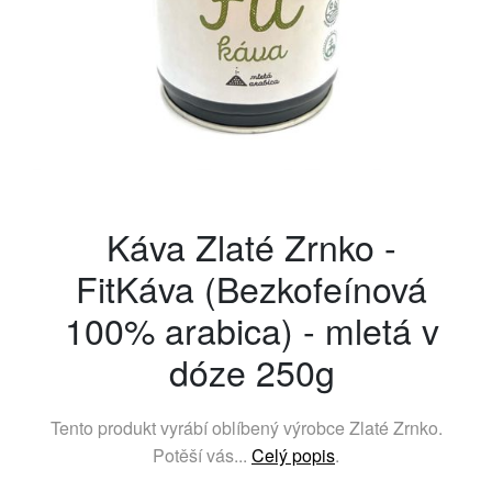
Káva Zlaté Zrnko -
FitKáva (Bezkofeínová
100% arabica) - mletá v
dóze 250g
Tento produkt vyrábí oblíbený výrobce
Zlaté Zrnko
.
Potěší vás...
Celý popis
.