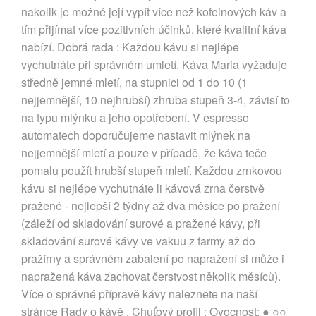
nakolik je možné její vypít více než kofeinových káv a
tím přijímat více pozitivních účinků, které kvalitní káva
nabízí. Dobrá rada : Každou kávu si nejlépe
vychutnáte při správném umletí. Káva Maria vyžaduje
středně jemné mletí, na stupnici od 1 do 10 (1
nejjemnější, 10 nejhrubší) zhruba stupeň 3-4, závisí to
na typu mlýnku a jeho opotřebení. V espresso
automatech doporučujeme nastavit mlýnek na
nejjemnější mletí a pouze v případě, že káva teče
pomalu použít hrubší stupeň mletí. Každou zrnkovou
kávu si nejlépe vychutnáte li kávová zrna čerstvě
pražené - nejlepší 2 týdny až dva měsíce po pražení
(záleží od skladování surové a pražené kávy, při
skladování surové kávy ve vakuu z farmy až do
pražírny a správném zabalení po napražení si může i
napražená káva zachovat čerstvost několik měsíců).
Více o správné přípravě kávy naleznete na naší
stránce Rady o kávě . Chuťový profil : Ovocnost: ● ○○