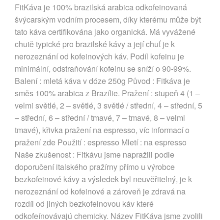
FitKáva je 100% brazilská arabica odkofeinovaná
švýcarským vodním procesem, díky kterému může být
tato káva certifikována jako organická. Má vyvážené
chutě typické pro brazilské kávy a její chuť je k
nerozeznání od kofeinových káv. Podíl kofeinu je
minimální, odstraňování kofeinu se sníží o 90-99%.
Balení : mletá káva v dóze 250g Původ : Fitkáva je
směs 100% arabica z Brazílie. Pražení : stupeň 4 (1 –
velmi světlé, 2 – světlé, 3 světlé / střední, 4 – střední, 5
– střední, 6 – střední / tmavé, 7 – tmavé, 8 – velmi
tmavé), křivka pražení na espresso, víc informací o
pražení zde Použití : espresso Mletí : na espresso
Naše zkušenost : Fitkávu jsme napražili podle
doporučení italského pražírny přímo u výrobce
bezkofeinové kávy a výsledek byl neuvěřitelný, je k
nerozeznání od kofeinové a zároveň je zdravá na
rozdíl od jiných bezkofeinovou káv které
odkofeínovávajú chemicky. Název FitKáva jsme zvolili