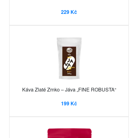
229 Kč
Káva Zlaté Zrnko – Jáva „FINE ROBUSTA“
199 Kč