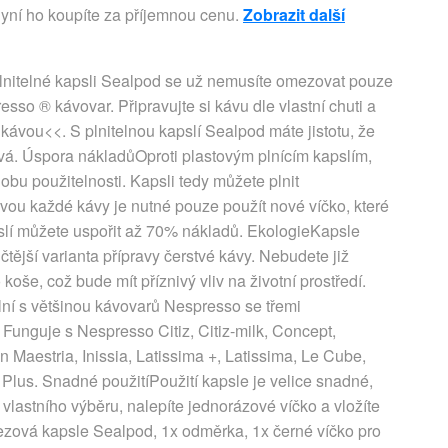
yní ho koupíte za příjemnou cenu.
Zobrazit další
nitelné kapsli Sealpod se už nemusíte omezovat pouze
so ® kávovar. Připravujte si kávu dle vlastní chuti a
 kávou<<. S plnitelnou kapslí Sealpod máte jistotu, že
stvá. Úspora nákladůOproti plastovým plnícím kapslím,
 použitelnosti. Kapsli tedy můžete plnit
ou každé kávy je nutné pouze použít nové víčko, které
slí můžete uspořit až 70% nákladů. EkologieKapsle
čtější varianta přípravy čerstvé kávy. Nebudete již
oše, což bude mít příznivý vliv na životní prostředí.
ní s většinou kávovarů Nespresso se třemi
. Funguje s Nespresso Citiz, Citiz-milk, Concept,
Maestria, Inissia, Latissima +, Latissima, Le Cube,
a Plus. Snadné použitíPoužití kapsle je velice snadné,
 vlastního výběru, nalepíte jednorázové víčko a vložíte
ezová kapsle Sealpod, 1x odměrka, 1x černé víčko pro