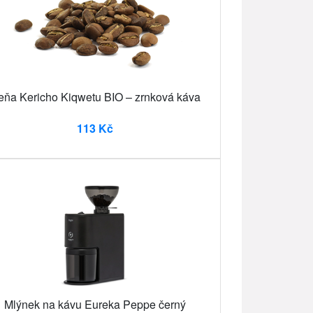
eňa Kericho Kiqwetu BIO – zrnková káva
113 Kč
Mlýnek na kávu Eureka Peppe černý