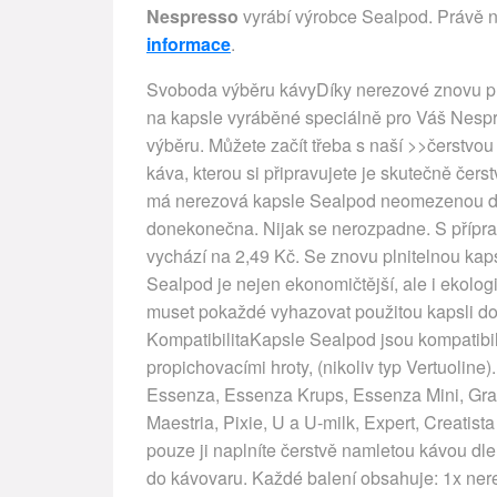
Nespresso
vyrábí výrobce Sealpod. Právě n
informace
.
Svoboda výběru kávyDíky nerezové znovu pl
na kapsle vyráběné speciálně pro Váš Nespres
výběru. Můžete začít třeba s naší >>čerstvou
káva, kterou si připravujete je skutečně čer
má nerezová kapsle Sealpod neomezenou dobu
donekonečna. Nijak se nerozpadne. S příprav
vychází na 2,49 Kč. Se znovu plnitelnou kap
Sealpod je nejen ekonomičtější, ale i ekologi
muset pokaždé vyhazovat použitou kapsli do k
KompatibilitaKapsle Sealpod jsou kompatibil
propichovacími hroty, (nikoliv typ Vertuoline)
Essenza, Essenza Krups, Essenza Mini, Gran 
Maestria, Pixie, U a U-milk, Expert, Creatist
pouze ji naplníte čerstvě namletou kávou dle
do kávovaru. Každé balení obsahuje: 1x ner