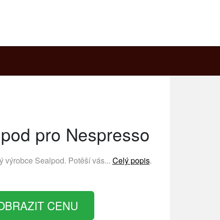
lpod pro Nespresso
ný výrobce
Sealpod
. Potěší vás...
Celý popis
.
OBRAZIT CENU