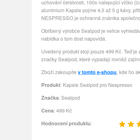
uchování čerstvosti, 100x nalepující víčko (l
aluminium Kapsle pojme 4,5 až 5 g kávy, při
NESPRESSO je ochranná známka společnosti S
Oblíbený výrobce Sealpod je velice vyhledává
nabídka o tom dost napovídá.
Uvedený produkt stojí pouze 499 Kč. Teď je z
značky Sealpod, které vypadají rovněž zajím
Zboží zakoupíte
v tomto e-shopu
, kde ho a
Produkt
: Kapsle Sealpod pro Nespresso
Značka
:
Sealpod
Cena
: 499 Kč
Hodnocení produktu
: