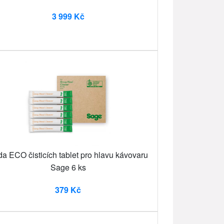
3 999 Kč
a ECO čisticích tablet pro hlavu kávovaru
Sage 6 ks
379 Kč