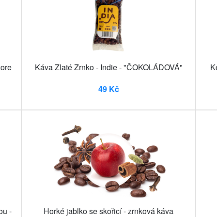
ore
Káva Zlaté Zrnko - Indie - "ČOKOLÁDOVÁ"
K
49 Kč
ou -
Horké jablko se skořicí - zrnková káva