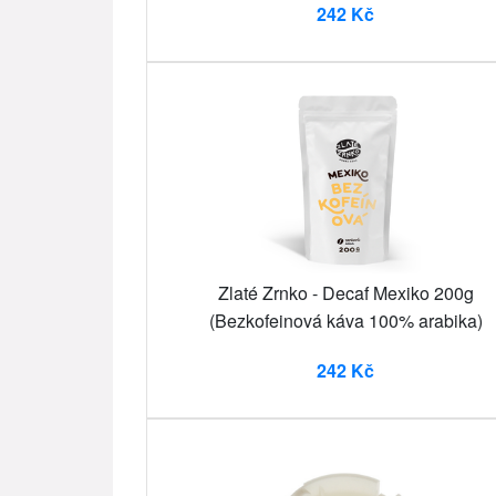
242 Kč
Zlaté Zrnko - Decaf Mexiko 200g
(Bezkofeinová káva 100% arabika)
242 Kč