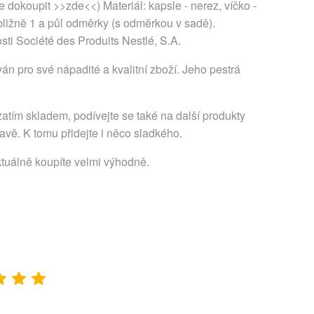
ze dokoupit >>zde<<) Materiál: kapsle - nerez, víčko -
bližně 1 a půl odměrky (s odměrkou v sadě).
ociété des Produits Nestlé, S.A.
n pro své nápadité a kvalitní zboží. Jeho pestrá
atím skladem, podívejte se také na další produkty
avě. K tomu přidejte i něco sladkého.
ktuálně koupíte velmi výhodně.