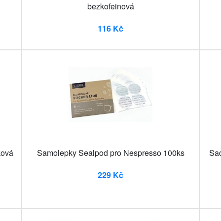
bezkofeinová
116 Kč
ková
Samolepky Sealpod pro Nespresso 100ks
Sad
229 Kč