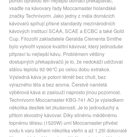
pořídit opravdu ten nejlepší domácí překapávač,
vsaďte na kávovary řady Moccamaster holandské
značky Technivorm. Jako jedny z mála domácích
kávovarů splňují přísné standardy mezinárodních
kávových institucí SCAA, SCAE a ECBC a také Gold
Cup. Filozofií zakladatele Geralda Clementa Smithe
bylo vytvořit vysoce kvalitní kávovar, který jednoduše
připraví tu nejlepší kávu. Problémem většiny
dostupných překapávačů je to, že nedokáží udržovat
stálou teplotu 92-96°C po celou dobu extrakce.
Výsledná káva je potom téměř bez chuti, bez
výrazného těla a bez aroma. Čerstvě namletá
výběrová káva si zaslouží naprosto jinou pozornost.
Technivorm Moccamaster KBG-741 AO je výsledkem
několika desítek let zkušeností. Je to jednoduchý a
přitom skvostný kávovar. Díky silnému měděnému
topnému tělesu (1520W) umí Moccamaster přivést
vodu k varu během několika vteřin a až 1,25l dokonalé