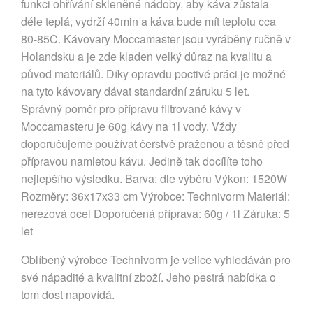
funkci ohřívání skleněné nádoby, aby káva zůstala
déle teplá, vydrží 40min a káva bude mít teplotu cca
80-85C. Kávovary Moccamaster jsou vyráběny ručně v
Holandsku a je zde kladen velký důraz na kvalitu a
původ materiálů. Díky opravdu poctivé práci je možné
na tyto kávovary dávat standardní záruku 5 let.
Správný poměr pro přípravu filtrované kávy v
Moccamasteru je 60g kávy na 1l vody. Vždy
doporučujeme používat čerstvě praženou a těsně před
přípravou namletou kávu. Jedině tak docílíte toho
nejlepšího výsledku. Barva: dle výběru Výkon: 1520W
Rozměry: 36x17x33 cm Výrobce: Technivorm Materiál:
nerezová ocel Doporučená příprava: 60g / 1l Záruka: 5
let
Oblíbený výrobce Technivorm je velice vyhledáván pro
své nápadité a kvalitní zboží. Jeho pestrá nabídka o
tom dost napovídá.