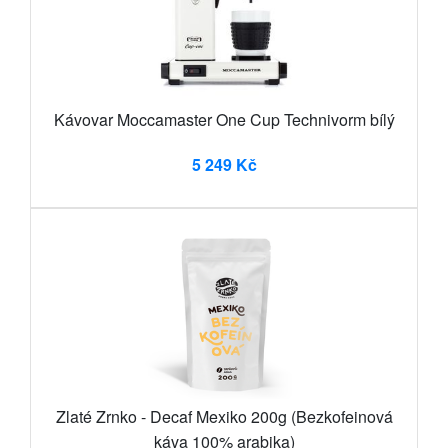
Kávovar Moccamaster One Cup Technivorm bílý
5 249 Kč
Zlaté Zrnko - Decaf Mexiko 200g (Bezkofeinová
káva 100% arabika)