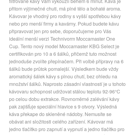
filtrované kávy Vám vykouzlí během 6 minut. Káva je
přitom výjimečné chuti, má plné tělo a bohaté aroma.
Kávovar je vhodný pro rodiny s vyšší spotřebou kávy
nebo pro menší firmy a kavárny. Pokud budete kávu
připravovat jen pro sebe, doporučujeme pro Vás
ideální menší verzi Technivorm Moccamaster One
Cup. Tento nový model Moccamaster KBG Select je
certifikován pro 10 a 6 šálků, přičemž tuto možnost
jednoduše zvolíte přepínačem. Při volbě přípravy na 6
šálků bude průtok pomalejší. Výsledkem bude vždy
aromatický šálek kávy s plnou chutí, bez ohledu na
množství šálků. Naprosto zásadní vlastností je u tohoto
kávovaru schopnost udržovat stálou teplotu 92-96°C
po celou dobu extrakce. Rovnoměrné zalévání kávy
pak zajišťuje speciální hlavice s 9 otvory. Výsledná
káva překape do skleněné nádoby. Nemusíte se
obávat ani složitosti celého zařízení. Kávovar má
jedno tlačítko pro zapnutí a vypnutí a jedno tlačítko pro