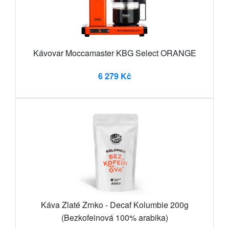
Kávovar Moccamaster KBG Select ORANGE
6 279 Kč
Káva Zlaté Zrnko - Decaf Kolumbie 200g
(Bezkofeinová 100% arabika)