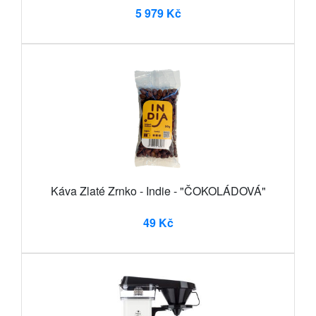
5 979 Kč
Káva Zlaté Zrnko - Indie - "ČOKOLÁDOVÁ"
49 Kč