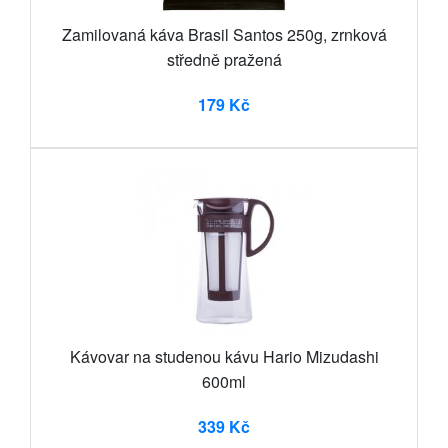
Zamilovaná káva Brasil Santos 250g, zrnková
středně pražená
179 Kč
Kávovar na studenou kávu Hario Mizudashi
600ml
339 Kč