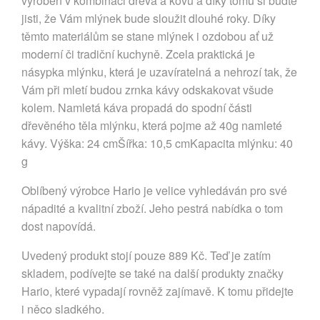
vyroben v kombinaci dřeva a kovu a díky tomu si buďte
jisti, že Vám mlýnek bude sloužit dlouhé roky. Díky
těmto materiálům se stane mlýnek i ozdobou ať už
moderní či tradiční kuchyně. Zcela praktická je
násypka mlýnku, která je uzavíratelná a nehrozí tak, že
Vám při mletí budou zrnka kávy odskakovat všude
kolem. Namletá káva propadá do spodní části
dřevěného těla mlýnku, která pojme až 40g namleté
kávy. Výška: 24 cmŠířka: 10,5 cmKapacita mlýnku: 40
g
Oblíbený výrobce Hario je velice vyhledáván pro své
nápadité a kvalitní zboží. Jeho pestrá nabídka o tom
dost napovídá.
Uvedený produkt stojí pouze 889 Kč. Teď je zatím
skladem, podívejte se také na další produkty značky
Hario, které vypadají rovněž zajímavě. K tomu přidejte
i něco sladkého.