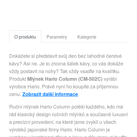
O produktu
Parametry
Kategorie
Dokážete si představit svůj den bez lahodné čerstvé
kávy? Asi ne. Je to zrovna šálek kávy, co vás dokáže
vždy postavit na nohy? Tak vždy vsaďte na kvalitku.
Produkt
Mlýnek Hario Column (CM-502C)
vyrábí
výrobce Hario. Právě nyní ho koupíte za příjemnou
cenu.
Zobrazit další informace
.
Ruční mlýnek Hario Column potěší každého, kdo má
rád klasický design ručních mlýnků a současně luxusní
a precizní provedení, na které jsme zvyklí u všech
výrobků japonské firmy Hario. Hario Column je