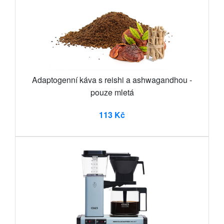
Adaptogenní káva s reishi a ashwagandhou -
pouze mletá
113 Kč