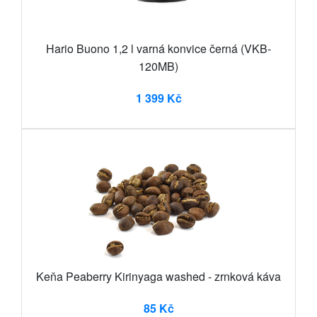
Hario Buono 1,2 l varná konvice černá (VKB-
120MB)
1 399 Kč
Keňa Peaberry Kirinyaga washed - zrnková káva
85 Kč