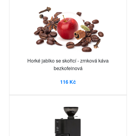
Horké jablko se skořicí - zrnková káva
bezkofeinová
116 Kč