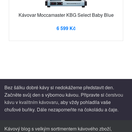
Kávovar Moccamaster KBG Select Baby Blue
6 599 Kč
Bez šálku dobré kávy si nedokážeme představit den.
Začněte svůj den s výbornou kávou. Připravte si
čerstvou
kávu
v
kvalitním kávovaru
, aby vždy pohladila vaše
chuťové buňky. Dále nezapomeňte na čokoládu a čaje.
Kávový blog s velkým sortimentem kávového zboží,