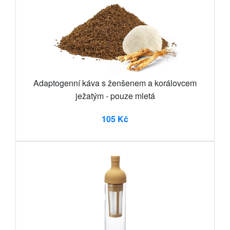
Adaptogenní káva s ženšenem a korálovcem
ježatým - pouze mletá
105 Kč