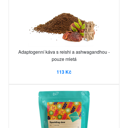
Adaptogenní káva s reishi a ashwagandhou -
pouze mletá
113 Kč