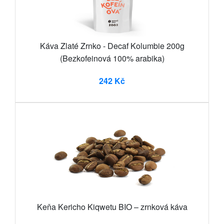
Káva Zlaté Zrnko - Decaf Kolumbie 200g
(Bezkofeinová 100% arabika)
242 Kč
Keňa Kericho Kiqwetu BIO – zrnková káva