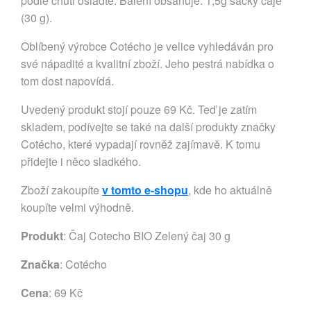
podle chuti oslaďte. Balení obsahuje: 1,5g sáčky čaje
(30 g).
Oblíbený výrobce Cotécho je velice vyhledáván pro
své nápadité a kvalitní zboží. Jeho pestrá nabídka o
tom dost napovídá.
Uvedený produkt stojí pouze 69 Kč. Teď je zatím
skladem, podívejte se také na další produkty značky
Cotécho, které vypadají rovněž zajímavě. K tomu
přidejte i něco sladkého.
Zboží zakoupíte
v tomto e-shopu
, kde ho aktuálně
koupíte velmi výhodně.
Produkt
: Čaj Cotecho BIO Zelený čaj 30 g
Značka
:
Cotécho
Cena
: 69 Kč