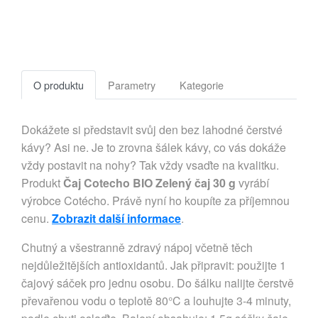
O produktu
Parametry
Kategorie
Dokážete si představit svůj den bez lahodné čerstvé
kávy? Asi ne. Je to zrovna šálek kávy, co vás dokáže
vždy postavit na nohy? Tak vždy vsaďte na kvalitku.
Produkt
Čaj Cotecho BIO Zelený čaj 30 g
vyrábí
výrobce Cotécho. Právě nyní ho koupíte za příjemnou
cenu.
Zobrazit další informace
.
Chutný a všestranně zdravý nápoj včetně těch
nejdůležitějších antioxidantů. Jak připravit: použijte 1
čajový sáček pro jednu osobu. Do šálku nalijte čerstvě
převařenou vodu o teplotě 80°C a louhujte 3-4 minuty,